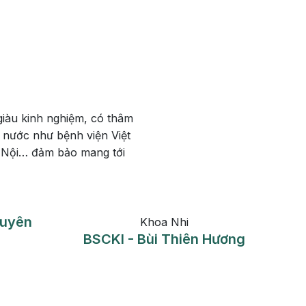
iàu kinh nghiệm, có thâm
 nước như bệnh viện Việt
à Nội… đảm bảo mang tới
Khoa Nội Tổng Hợp
Khoa Nội Tổng H
II - Phạm Thị Thu Hà
THS.BS - Phùng Mi