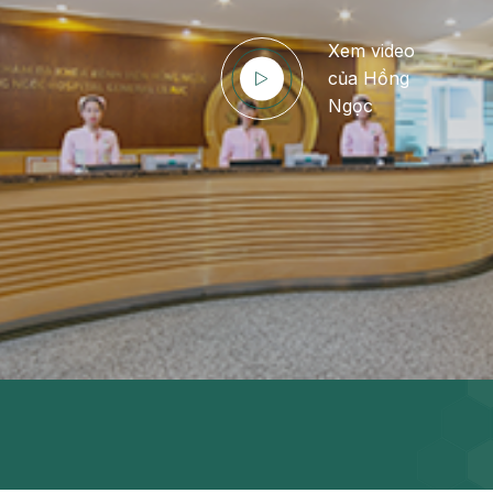
Điện quang can thiệp
Khá
Bện
Xem video
Thẩm mỹ
Ung
của Hồng
Ngọc
Tiêu hóa - Gan - Mật
Thận
Nội Tiết
Vật 
chứ
Cấp cứu - Hồi sức tích
cực
Chấ