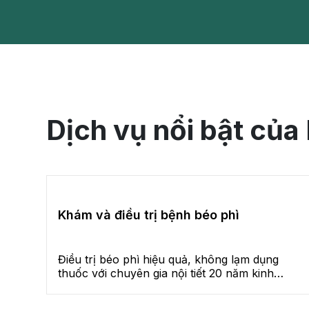
Dịch vụ nổi bật củ
Khám và điều trị bệnh béo phì
Điều trị béo phì hiệu quả, không lạm dụng
thuốc với chuyên gia nội tiết 20 năm kinh
nghiệm, áp dụng phác đồ nội khoa chuyên
sâu, quản lý đa yếu tố kết hợp kiểm soát tốt