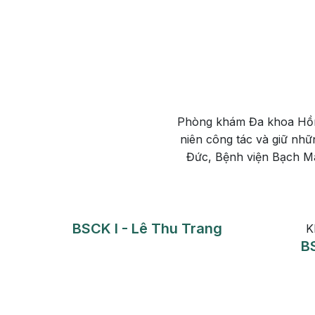
Phòng khám Đa khoa Hồng 
niên công tác và giữ nh
Đức, Bệnh viện Bạch Ma
 - Trần Thị Duyên
Khoa Nhi
BSCKI - Bùi Thiên Hư