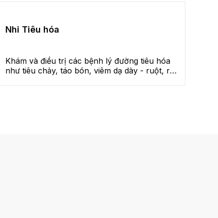
Nhi Tiêu hóa
Khám và điều trị các bệnh lý đường tiêu hóa
như tiêu chảy, táo bón, viêm dạ dày - ruột, rối
loạn hấp thu… đồng thời tư vấn chế độ ăn
phù hợp nhằm hỗ trợ trẻ hấp thu tốt và phát
triển toàn diện.