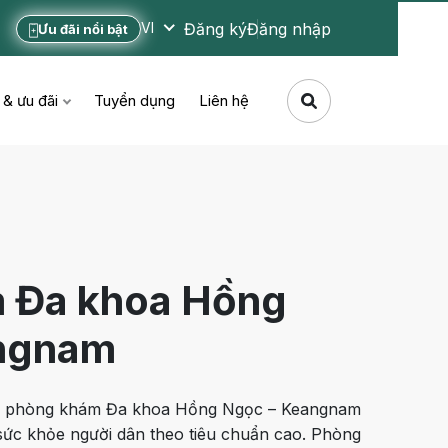
Đăng ký
Đăng nhập
VI
Ưu đãi nổi bật
 & ưu đãi
Tuyển dụng
Liên hệ
 Đa khoa Hồng
ngnam
3, phòng khám Đa khoa Hồng Ngọc – Keangnam
sức khỏe người dân theo tiêu chuẩn cao. Phòng