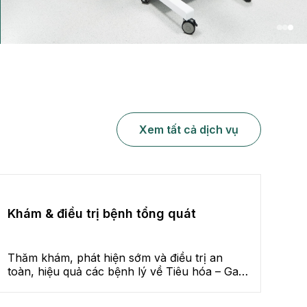
Xem tất cả dịch vụ
Khám & điều trị bệnh tổng quát
Thăm khám, phát hiện sớm và điều trị an
toàn, hiệu quả các bệnh lý về Tiêu hóa – Gan
Mật như bệnh lý dạ dày, đại trực tràng, viêm
gan, xơ gan, sỏi mật…