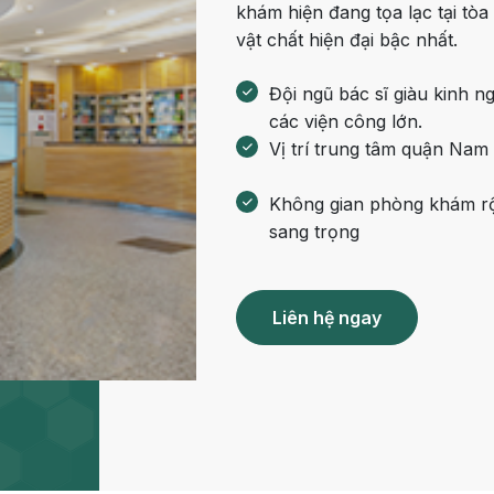
m sức khỏe
Khoa nhi
khám hiện đang tọa lạc tại t
h học Ung bướu
Bệnh học Tim mạch
vật chất hiện đại bậc nhất.
 bướu
Tim mạch
Đội ngũ bác sĩ giàu kinh n
 - Tiết niệu
Ngoại khoa
các viện công lớn.
Vị trí trung tâm quận Nam
lý trị liệu - Phục hồi
Tâm lý và sức khỏe tâm
c năng
thần
Không gian phòng khám rộ
sang trọng
n thương chỉnh hình
Nam học
Liên hệ ngay