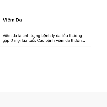
Viêm Da
Viêm da là tình trạng bệnh lý da liễu thường
gặp ở mọi lứa tuổi. Các bệnh viêm da thường
gặp là viêm da cơ địa (chàm), viêm da tiếp
xúc, viêm da tiết bã. Với các triệu chứng như:
tình trạng da khô, ban đỏ, sưng nề, ngứa,
tróc vảy. xước và rỉ nước,...