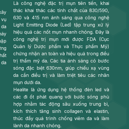
Là công nghệ đặc trị mụn tiên tiến, khai
thác khai thác các tính chất của 830/590,
xây
630 và 415 nm ánh sáng qua công nghệ
 vụ
Light Emitting Diode (Led) tập trung xử lý
 da
hiệu quả các nốt mụn nhanh chóng. Đây là
máy
công nghệ trị mụn mới được FDA (Cục
hập
Quản lý Dược phẩm và Thực phẩm Mỹ)
ứng
chứng nhận an toàn và hiệu quả trong điều
hất
trị thẩm mỹ da. Các tia ánh sáng có bước
 da
sóng đặc biệt 630nm, giúp chiếu xạ vùng
da cần điều trị và làm triệt tiêu các nhân
mụn dưới da.
Healite là ứng dụng hệ thống đèn led và
các đi ốt phát quang với bước sóng phù
hợp nhằm tác động sâu xuống trung bì,
kích thích tăng sinh collagen và elastin,
thúc đẩy quá trình chống viêm da và làm
lành da nhanh chóng.