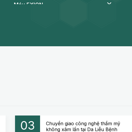
Máy EXION
Máy nâng cơ xóa nhăn EMFACE
Máy trị mụn tầng sâu Aqua Peel
Máy FOTONA 4D
Máy Hifu Ultraformer III
Máy Laser PicoWay
Máy soi da Meicet
03
Chuyển giao công nghệ thẩm mỹ
không xâm lấn tại Da Liễu Bệnh