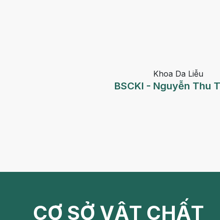
Khoa Da Liễu
BSCKI - Nguyễn Thu 
CƠ SỞ VẬT CHẤT