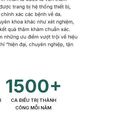
m sức khỏe
Khoa nhi
ược trang bị hệ thống thiết bị,
h học Ung bướu
Bệnh học Tim mạch
 chính xác các bệnh về da.
 bướu
Tim mạch
huyên khoa khác như xét nghiệm,
i kết quả thăm khám chuẩn xác.
 - Tiết niệu
Ngoại khoa
m những ưu điểm vượt trội về hiệu
chí “hiện đại, chuyên nghiệp, tận
lý trị liệu - Phục hồi
Tâm lý và sức khỏe tâm
c năng
thần
n thương chỉnh hình
Nam học
1500+
I
CA ĐIỀU TRỊ THÀNH
CÔNG MỖI NĂM