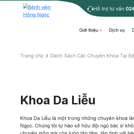
Hỗ trợ tư vấn
02
Khoa Da Liễu
Giới thiệu
Dịch vụ
Trang chủ
Danh Sách Các Chuyên Khoa Tại B
Bệnh học
Dươ
Bện
Cơ xương khớp
Da li
Bện
Giáo dục sức khỏe
Chẩ
Bện
Khoa Da Liễu
- M
Tiêm chủng
Răng
Bệnh
Khoa Da Liễu là một trong những chuyên khoa lâ
Tầm soát ung thư
Tai 
Ngọc. Chúng tôi tự hào sở hữu đội ngũ bác sĩ khôn
Bện
chuyên môn mà còn luôn tận tâm, tận tình với b