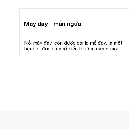
Mày đay - mẩn ngứa
Nổi mày đay, còn được gọi là mề đay, là một
bệnh dị ứng da phổ biến thường gặp ở mọi độ
tuổi, mọi giới tính. Đây là một tình trạng da
gây ngứa và sưng, thường là do phản ứng của
hệ miễn dịch với các tác nhân gây dị ứng, như
thực phẩm, thuốc, côn trùng, chất cảm ứng
da,...