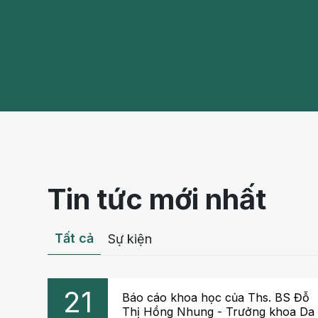
Tin tức mới nhất
Tất cả
Sự kiện
21
Báo cáo khoa học của Ths. BS Đỗ
Thị Hồng Nhung - Trưởng khoa Da