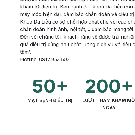
Điện quang can thiệp
Khá
khám tới điều trị. Bên cạnh đó, khoa Da Liễu còn đ
Bện
máy móc hiện đại, đảm bảo chẩn đoán và điều trị
Thẩm mỹ
Ung
Khoa Da Liễu có sự phối hợp chặt chẽ với các c
chẩn đoán hình ảnh, nội tiết,... đảm bảo mang tớ
Tiêu hóa - Gan - Mật
Thận
Đến với chúng tôi, khách hàng sẽ được trải nghiệ
quả điều trị cũng như chất lượng dịch vụ với tiêu 
Nội Tiết
Vật 
tâm”.
chứ
Hotline: 0912.853.603
Cấp cứu - Hồi sức tích
cực
Chấ
50+
200+
MẶT BỆNH ĐIỀU TRỊ
LƯỢT THĂM KHÁM MỖ
NGÀY