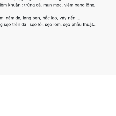
hiễm khuẩn : trứng cá, mụn mọc, viêm nang lông,
ấm: nấm da, lang ben, hắc lào, vảy nến …
ạng sẹo trên da : sẹo lồi, sẹo lõm, sẹo phẫu thuật…