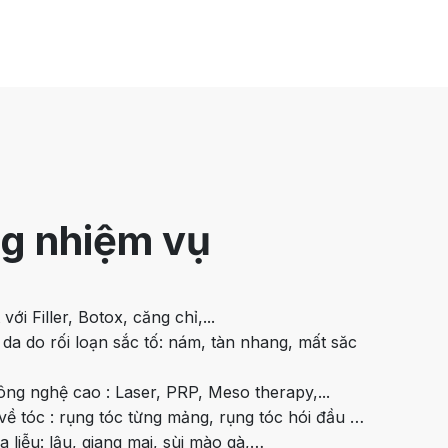
g nhiệm vụ
i Filler, Botox, căng chỉ,...
 da do rối loạn sắc tố: nám, tàn nhang, mất săc
công nghệ cao : Laser, PRP, Meso therapy,...
 về tóc : rụng tóc từng mảng, rụng tóc hói đầu …
a liễu: lậu, giang mai, sùi mào gà,…