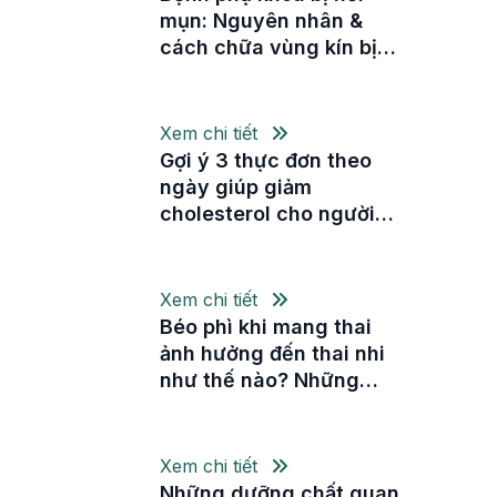
mụn: Nguyên nhân &
cách chữa vùng kín bị
nổi mụn
Xem chi tiết
Gợi ý 3 thực đơn theo
ngày giúp giảm
cholesterol cho người
bệnh tim mạch
Xem chi tiết
Béo phì khi mang thai
ảnh hưởng đến thai nhi
như thế nào? Những
nguy cơ mẹ bầu cần biết
Xem chi tiết
Những dưỡng chất quan