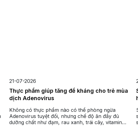
21-07-2026
Thực phẩm giúp tăng đề kháng cho trẻ mùa
dịch Adenovirus
Không có thực phẩm nào có thể phòng ngừa
m
Adenovirus tuyệt đối, nhưng chế độ ăn đầy đủ
dưỡng chất như đạm, rau xanh, trái cây, vitamin
A, C, D, kẽm, sắt cùng việc uống đủ nước sẽ giúp
hỗ trợ hệ miễn dịch của trẻ hoạt động hiệu quả