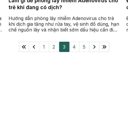
Làm gì để phòng lây nhiễm Adenovirus cho
trẻ khi đang có dịch?
a
Hướng dẫn phòng lây nhiễm Adenovirus cho trẻ
n
khi dịch gia tăng như rửa tay, vệ sinh đồ dùng, hạn
chế nguồn lây và nhận biết sớm dấu hiệu cần đi
i
khám kịp thời.
.
1
2
3
4
5