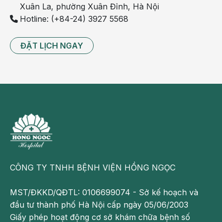
Xuân La, phường Xuân Đỉnh, Hà Nội
gồ
Hotline: (+84-24) 3927 5568
lên
bề
mặt
ĐẶT LỊCH NGAY
da,
ban
nổi
đồng
loạt
khắp
cơ
thể,
không
CÔNG TY TNHH BỆNH VIỆN HỒNG NGỌC
gây
ngứa
MST/ĐKKD/QĐTL: 0106699074 - Sở kế hoạch và
ngáy,
đầu tư thành phố Hà Nội cấp ngày 05/06/2003
thường
Giấy phép hoạt động cơ sở khám chữa bệnh số
không