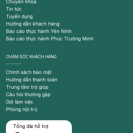
Chuyên khoa
sởi,
Tin tức
sẽ
Tuyển dụng
thấy
Hướng dẫn khách hàng
ban
Báo cáo thực hành Yên Ninh
đỏ
Báo cáo thực hành Phúc Trường Minh
xuất
hiện
đầu
CHĂM SÓC KHÁCH HÀNG
tiên
ở
Chính sách bảo mật
sau
Hướng dẫn thanh toán
tai
Trung tâm trợ giúp
rồi
Câu hỏi thường gặp
lan
Giờ làm việc
ra
Phòng nội trú
mặt,
dần
Tổng đài hỗ trợ
xuống