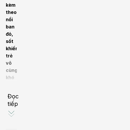
kèm
theo
nổi
ban
đỏ,
sốt
khiến
trẻ
vô
cùng
khó
chịu
và
Đọc
bứt
tiếp
rứt.
Khi
thấy
con