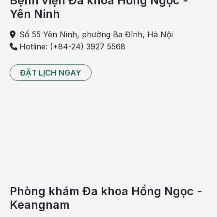
Bệnh viện Đa khoa Hồng Ngọc -
sốt
Yên Ninh
phát
Số 55 Yên Ninh, phường Ba Đình, Hà Nội
ban
Hotline: (+84-24) 3927 5568
là
xuất
hiện
ĐẶT LỊCH NGAY
những
vết
mẩn
nổi,
ban
đỏ
khắp
cơ
thể,
Phòng khám Đa khoa Hồng Ngọc -
rất
Keangnam
dễ
nhầm