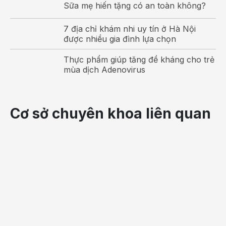
Sữa mẹ hiến tặng có an toàn không?
sốt
phát
7 địa chỉ khám nhi uy tín ở Hà Nội
ban
được nhiều gia đình lựa chọn
ngứa
Thực phẩm giúp tăng đề kháng cho trẻ
cho
mùa dịch Adenovirus
trẻ
hiệu
quả.
Cơ sở chuyên khoa liên quan
Sốt
phát
ban
–
Bệnh
phổ
biến
ở
trẻ