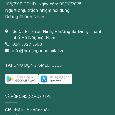
106/BYT-GPHĐ. Ngày cấp: 09/10/2025
để
Người chịu trách nhiệm nội dung:
lại
Dương Thành Nhân
sẹo
hay
vết
Số 55 Phố Yên Ninh, Phường Ba Đình, Thành
thăm
phố Hà Nội, Việt Nam
sau
024 3927 5568
khi
info@hongngochospital.vn
trẻ
khỏi
TẢI ỨNG DỤNG SMEDIC365
bệnh.
Riêng
trường
hợp
VỀ HỒNG NGỌC HOSPITAL
phát
ban
Giới thiệu về chúng tôi
do