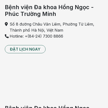
nhỏ
Bệnh viện Đa khoa Hồng Ngọc -
Sốt
Phúc Trường Minh
phát
ban
Số 8 đường Châu Văn Liêm, Phường Từ Liêm,
thuộc
Thành phố Hà Nội, Việt Nam
các
Hotline: +(84-24) 7300 8866
bệnh
truyền
ĐẶT LỊCH NGAY
nhiễm,
nguyên
nhân
do
virus
gây
ra.
Đặc
điểm
của