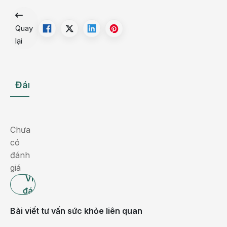
gặp
phải
Quay
tình
lại
trạng
này,
các
Đánh giá
Hỏi đáp Bác sĩ
bậc
phụ
huynh
cần
Chưa
bình
có
tĩnh
đánh
tìm
giá
nguyên
Viết
nhân
đánh
và
giá
Bài viết tư vấn sức khỏe liên quan
cách
giảm