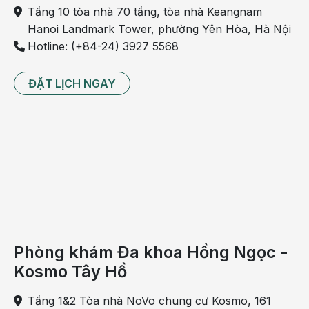
Tầng 10 tòa nhà 70 tầng, tòa nhà Keangnam
lẫn
Hanoi Landmark Tower, phường Yên Hòa, Hà Nội
với
Hotline: (+84-24) 3927 5568
bệnh
sởi.
ĐẶT LỊCH NGAY
Những
nốt
ban
đỏ
của
sốt
phát
ban
mịn
Phòng khám Đa khoa Hồng Ngọc -
và
Kosmo Tây Hồ
sáng,
ít
Tầng 1&2 Tòa nhà NoVo chung cư Kosmo, 161
hoặc