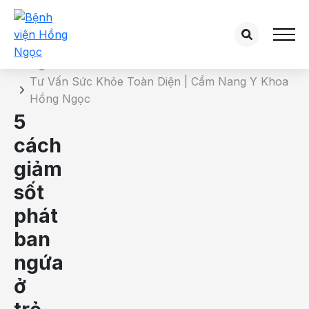
Chi tiết bài tư vấn
Trang chủ
Tư Vấn Sức Khỏe Toàn Diện | Cẩm Nang Y Khoa
Hồng Ngọc
5
cách
giảm
sốt
phát
ban
ngứa
ở