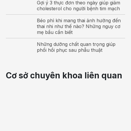
Gợi ý 3 thực đơn theo ngày giúp giảm
cholesterol cho người bệnh tim mạch
Béo phì khi mang thai ảnh hưởng đến
thai nhi như thế nào? Những nguy cơ
mẹ bầu cần biết
Những dưỡng chất quan trọng giúp
phổi hồi phục sau phẫu thuật
Da trẻ nổi mẩn đỏ khi bị sốt phát ban
Cơ sở chuyên khoa liên quan
Sốt phát ban kiêng gió không?
Với mong muốn con mau chóng khỏe bệnh, nhiều
bậc phụ huynh cực kỳ quan tâm tới vấn trẻ bị sốt
phát ban cần kiêng cữ như thế nào? Để có câu trả lời
đúng nhất cho vấn đề này, cha mẹ cần biết chọn lựa
có chọn lọc lời khuyên đúng nhất giữa những luồng
thông tin khác nhau.