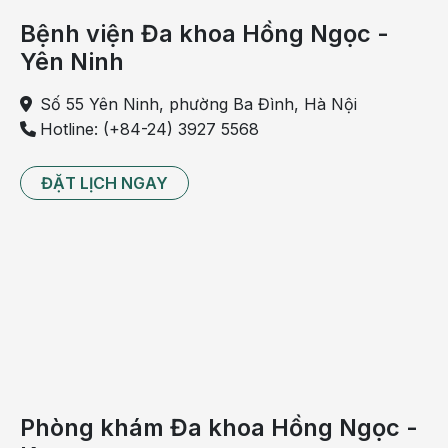
sẽ làm trẻ khó chịu, gãi ngứa khi da không được vệ
Bệnh viện Đa khoa Hồng Ngọc -
sinh sạch sẽ thì có nguy cơ dẫn tới bệnh da liễu khác
như
viêm da
…
Yên Ninh
Số 55 Yên Ninh, phường Ba Đình, Hà Nội
Hotline: (+84-24) 3927 5568
ĐẶT LỊCH NGAY
Trẻ bị sốt phát ban cần hạn chế tiếp xúc với giò trời,
Phòng khám Đa khoa Hồng Ngọc -
còn khi ở trong phòng cần được mặc đồ thoáng mát