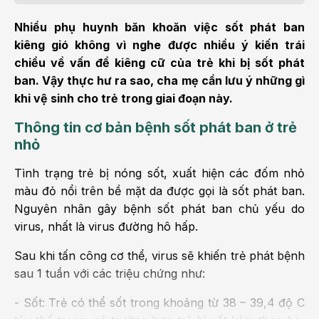
Nhiều phụ huynh băn khoăn việc sốt phát ban
kiêng gió không vì nghe được nhiều ý kiến trái
chiều về vấn đề kiêng cữ của trẻ khi bị sốt phát
ban. Vậy thực hư ra sao, cha mẹ cần lưu ý những gì
khi vệ sinh cho trẻ trong giai đoạn này.
Thông tin cơ bản bệnh sốt phát ban ở trẻ
nhỏ
Tình trạng trẻ bị nóng sốt, xuất hiện các đốm nhỏ
màu đỏ nổi trên bề mặt da được gọi là sốt phát ban.
Nguyên nhân gây bệnh sốt phát ban chủ yếu do
virus, nhất là virus đường hô hấp.
Sau khi tấn công cơ thể, virus sẽ khiến trẻ phát bệnh
sau 1 tuần với các triệu chứng như:
- Sốt: Trẻ có thể sốt trong khoảng từ 38 – 39,4 độ C