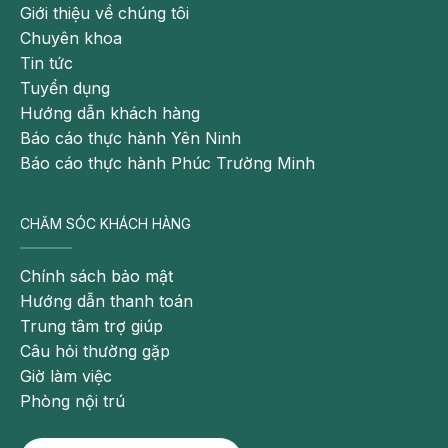
Giới thiệu về chúng tôi
Chuyên khoa
Tin tức
Tuyển dụng
Hướng dẫn khách hàng
Báo cáo thực hành Yên Ninh
Báo cáo thực hành Phúc Trường Minh
CHĂM SÓC KHÁCH HÀNG
Chính sách bảo mật
Hướng dẫn thanh toán
Nên tắm cho trẻ bằng nước ấm pha muối loãng, tắm
Trung tâm trợ giúp
nhanh và lau khô ngay sau khi tắm
Câu hỏi thường gặp
Trang phục của trẻ
Giờ làm việc
Phòng nội trú
Không nên mặc nhiều quần áo, mặc đồ bó sát cho
trẻ bị sốt phát ban với suy nghĩ cần giữ ấm cho trẻ vì