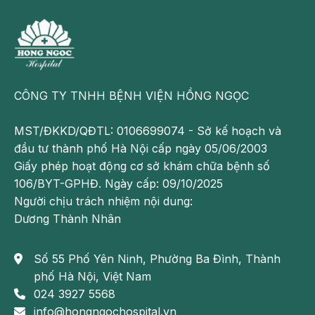
CÔNG TY TNHH BỆNH VIỆN HỒNG NGỌC
Nhịp chậm xoang kéo dài có thể gây suy tim
MST/ĐKKD/QĐTL: 0106699074 - Sở kế hoạch và
Phương pháp chẩn đoán nhịp chậm
đầu tư thành phố Hà Nội cấp ngày 05/06/2003
xoang
Giấy phép hoạt động cơ sở khám chữa bệnh số
106/BYT-GPHĐ. Ngày cấp: 09/10/2025
Nhịp chậm xoang có thể được chẩn đoán bằng các
Người chịu trách nhiệm nội dung:
phương pháp dưới đây:
Dương Thành Nhân
Điện tâm đồ
Phương pháp này đo được tín hiệu đi qua tim dưới
Số 55 Phố Yên Ninh, Phường Ba Đình, Thành
dạng sóng. Từ đó, theo dõi được hoạt động, tốc độ
phố Hà Nội, Việt Nam
và nhịp điệu của tim.
024 3927 5568
info@hongngochospital.vn