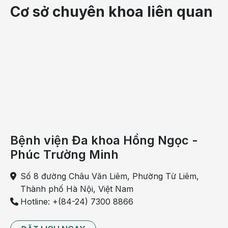
Cơ sở chuyên khoa liên quan
Bệnh viện Đa khoa Hồng Ngọc -
Người bị nhịp chậm xoang thường có biểu hiện
Phúc Trường Minh
choáng váng, ngất xỉu
Số 8 đường Châu Văn Liêm, Phường Từ Liêm,
Hầu hết các trường hợp nhịp chậm xoang thường
Thành phố Hà Nội, Việt Nam
không có biểu hiện rõ ràng nên khó phát hiện khi
Hotline: +(84-24) 7300 8866
khám lâm sàng. Khi bị nhịp chậm xoang, người bệnh
có thể gặp phải các triệu chứng dưới đây: