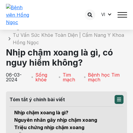
VI
Chi tiết bài tư vấn
Trang chủ
Tư Vấn Sức Khỏe Toàn Diện | Cẩm Nang Y Khoa
Hồng Ngọc
Nhịp chậm xoang là gì, có
nguy hiểm không?
06-03-
Sống
Tim
Bệnh học Tim
2024
khỏe
mạch
mạch
Tóm tắt ý chính bài viết
Nhịp chậm xoang là gì?
Nguyên nhân gây nhịp chậm xoang
Triệu chứng nhịp chậm xoang