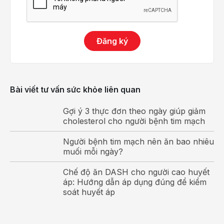
Thiếu máu, thiếu oxy.
Tăng Kali máu.
Suy giáp.
Đăng ký
Tác dụng phụ của thuốc điều trị rối loạn nhịp tim,
thuốc điều trị trầm cảm.
Sử dụng chất kích thích.
Chứng ngưng thở khi ngủ.
Bài viết tư vấn sức khỏe liên quan
Tăng áp lực nội sọ.
Gợi ý 3 thực đơn theo ngày giúp giảm
cholesterol cho người bệnh tim mạch
Tuổi tác
Tuổi tác càng cao gây xơ hóa và mất dần tế bào tạo
Người bệnh tim mạch nên ăn bao nhiêu
nhịp của nút xoang, dẫn đến hội chứng suy nút
muối mỗi ngày?
xoang và là nguyên nhân gây nhịp chậm xoang.
Chế độ ăn DASH cho người cao huyết
Người trên 65 tuổi có nguy cơ bị rối loạn chức năng
áp: Hướng dẫn áp dụng đúng để kiểm
nút xoang cao hơn nhóm trẻ tuổi.
soát huyết áp
Triệu chứng nhịp chậm xoang