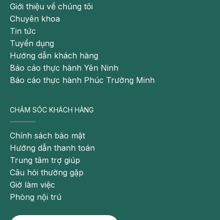
giảm đau, giãn cơ và tăng khả năng ghi nhớ.
Giới thiệu về chúng tôi
Chuyên khoa
Chất lượng giấc ngủ sẽ được cải thiện cùng với kích
Tin tức
thích lưu thông máu não. Cách trị mất ngủ này khá
Tuyển dụng
đơn giản và dễ dàng thực hiện tại nhà. Bệnh nhân
Hướng dẫn khách hàng
hoàn toàn có thể áp dụng trước giờ ngủ.
Báo cáo thực hành Yên Ninh
Báo cáo thực hành Phúc Trường Minh
Có thể bạn quan tâm:
Làm sao để khắc phục tình trạng mất
CHĂM SÓC KHÁCH HÀNG
ngủ?
Mất ngủ ở người cao tuổi là biểu hiện của
Chính sách bảo mật
bệnh gì?
Hướng dẫn thanh toán
Trung tâm trợ giúp
Mất ngủ sau sinh có đáng lo không?
Câu hỏi thường gặp
Giờ làm việc
Cách trị mất ngủ bằng các bài thuốc dân gian
Phòng nội trú
Bài thuốc dân gian từ củ gừng