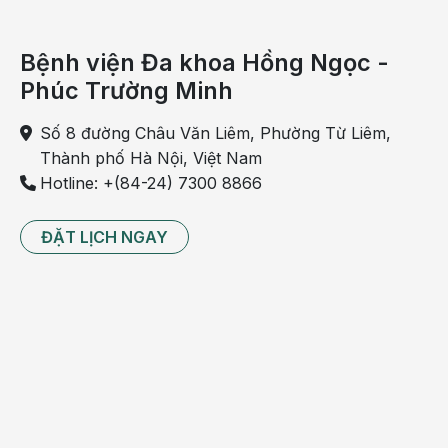
Bệnh viện Đa khoa Hồng Ngọc -
Phúc Trường Minh
Số 8 đường Châu Văn Liêm, Phường Từ Liêm,
Thành phố Hà Nội, Việt Nam
Hotline: +(84-24) 7300 8866
Lên giường ngay khi có cơn buồn ngủ là cách trị mất
ĐẶT LỊCH NGAY
ngủ đơn giản nhất
Các cơ quan nội tạng sẽ bắt đầu hoạt động thải độc
cơ thể ngay sau khi bắt đầu giấc ngủ sâu. Do vậy
bệnh nhân cần ngủ đủ 8 tiếng mỗi ngày để cơ thể đủ
thời gian hồi phục.
Bệnh nhân cũng cần chú ý không nên suy tư, lo lắng
các vấn đề trước lúc ngủ. Những rắc rối có thể kéo