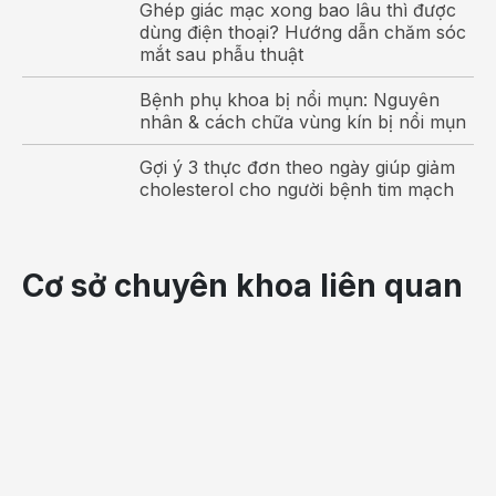
Ghép giác mạc xong bao lâu thì được
Bằng cách đánh giá trên tiêu chí bình thường hay bất
dùng điện thoại? Hướng dẫn chăm sóc
mắt sau phẫu thuật
thường, bệnh nhân có thể tìm ra cách trị mất ngủ
phù hợp với tình trạng nhất.
Bệnh phụ khoa bị nổi mụn: Nguyên
nhân & cách chữa vùng kín bị nổi mụn
Tổng hợp các cách trị mất ngủ không
dùng thuốc
Gợi ý 3 thực đơn theo ngày giúp giảm
cholesterol cho người bệnh tim mạch
Cách trị mất ngủ với các thói quen tốt
Một thói quen ngủ hợp lý là điều cần thiết để khắc
phục tình trạng và nguyên nhân mất ngủ. Một số
Cơ sở chuyên khoa liên quan
nhận định cho rằng, ngủ muộn hơn vào buổi tối dễ
khiến ngủ ngon hơn. Nhưng không, kéo dài cơn
buồn ngủ quá lâu có thể phản tác dụng, là tình trạng
mất ngủ trầm trọng hơn.