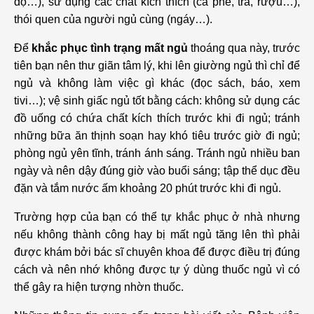
độ…), sử dụng các chất kích thích (cà phê, trà, rượu…),
thói quen của người ngủ cùng (ngáy…).
Để
khắc phục tình trạng mất ngủ
thoáng qua này, trước
tiên bạn nên thư giãn tâm lý, khi lên giường ngủ thì chỉ để
ngủ và không làm việc gì khác (đọc sách, báo, xem
tivi…); vệ sinh giấc ngủ tốt bằng cách: không sử dụng các
đồ uống có chứa chất kích thích trước khi đi ngủ; tránh
những bữa ăn thịnh soạn hay khó tiêu trước giờ đi ngủ;
phòng ngủ yên tĩnh, tránh ánh sáng. Tránh ngủ nhiều ban
ngày và nên dậy đúng giờ vào buổi sáng; tập thể dục đều
đặn và tắm nước ấm khoảng 20 phút trước khi đi ngủ.
Trường hợp của bạn có thể tự khắc phục ở nhà nhưng
nếu không thành công hay bị mất ngủ tăng lên thì phải
được khám bởi bác sĩ chuyên khoa để được điều trị đúng
cách và nên nhớ không được tự ý dùng thuốc ngủ vì có
thể gây ra hiện tượng nhờn thuốc.