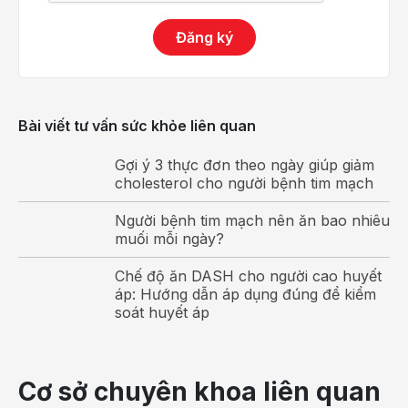
Các nguyên nhân phổ biến, bao gồm đau tim (nhồi
máu cơ tim ) và các rối loạn ảnh hưởng đến thành
Đăng ký
cơ tim.
Các nguyên nhân ít phổ biến hơn, bao gồm viêm
cơ tim.
Nhiễm trùng lớp bên trong của tim (viêm nội tâm
Bài viết tư vấn sức khỏe liên quan
mạc).
Gợi ý 3 thực đơn theo ngày giúp giảm
Rối loạn thâm nhiễm và tự miễn dịch (bệnh
cholesterol cho người bệnh tim mạch
amyloidosis, bệnh hemochromatosis).
Người bệnh tim mạch nên ăn bao nhiêu
Tình trạng viêm (sốt thấp khớp, Bệnh Lyme).
muối mỗi ngày?
Tổn thương tim do phẫu thuật.
Tác dụng phụ của một số loại thuốc điều trị rối
Chế độ ăn DASH cho người cao huyết
áp: Hướng dẫn áp dụng đúng để kiểm
loạn nhịp tim.
soát huyết áp
Block nhĩ thất
do di truyền.
Có thể bạn quan tâm:
Cơ sở chuyên khoa liên quan