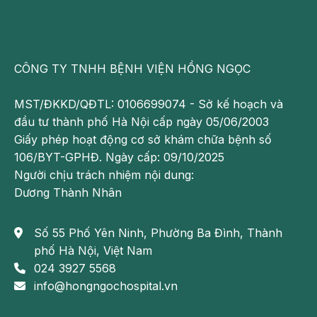
Chuyên khoa Tim mạch – Bệnh viện Đa khoa Hồng
Ngọc
– Địa chỉ: 55 Yên Ninh, Ba Đình, Hà Nội
CÔNG TY TNHH BỆNH VIỆN HỒNG NGỌC
– Số 8 Châu Văn Liêm, Từ Liêm, Hà Nội
MST/ĐKKD/QĐTL: 0106699074 - Sở kế hoạch và
Hotline tư vấn và đặt lịch khám: 0911 858 626
đầu tư thành phố Hà Nội cấp ngày 05/06/2003
Giấy phép hoạt động cơ sở khám chữa bệnh số
**Lưu ý:
Những thông tin cung cấp trong bài viết
106/BYT-GPHĐ. Ngày cấp: 09/10/2025
của Bệnh viện Đa khoa Hồng Ngọc chỉ có tính chất
Người chịu trách nhiệm nội dung:
tham khảo, không thay thế cho việc chẩn đoán
Dương Thành Nhân
hoặc điều trị y khoa. Để biết chính xác tình trạng
bệnh, người bệnh cần tới các cơ sở y tế uy tín để
Số 55 Phố Yên Ninh, Phường Ba Đình, Thành
được bác sĩ trực tiếp thăm khám và tư vấn phác đồ
phố Hà Nội, Việt Nam
điều trị hiệu quả.
024 3927 5568
Theo dõi fanpage của
Bệnh viện Đa khoa Hồng
info@hongngochospital.vn
Ngọc
để biết thêm thông tin bổ ích khác.