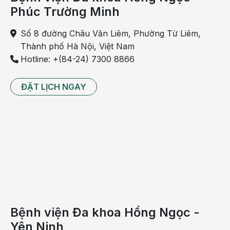
nữ
Phúc Trường Minh
giới.
Thuốc
Số 8 đường Châu Văn Liêm, Phường Từ Liêm,
có
Thành phố Hà Nội, Việt Nam
tác
Hotline: +(84-24) 7300 8866
dụng
làm
ĐẶT LỊCH NGAY
chậm
quá
trình
mất
xương,
ngăn
ngừa
sự
tiêu
xương
Bệnh viện Đa khoa Hồng Ngọc -
nhờ
Yên Ninh