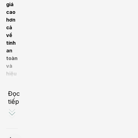
giá
cao
hơn
cả
về
tính
an
toàn
và
hiệu
quả
vượt
Đọc
trội
tiếp
trong
điều
trị
bệnh
loãng