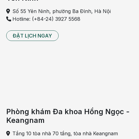
ức
chế
Số 55 Yên Ninh, phường Ba Đình, Hà Nội
tế
Hotline: (+84-24) 3927 5568
bào
hủy
ĐẶT LỊCH NGAY
xương,
dẫn
đến
tăng
mật
độ
xương.
Thuốc
Aclasta
Phòng khám Đa khoa Hồng Ngọc -
được
Keangnam
truyền
qua
Tầng 10 tòa nhà 70 tầng, tòa nhà Keangnam
đường