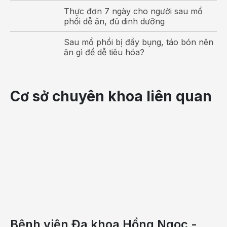
Thực đơn 7 ngày cho người sau mổ
thuốc
phổi dễ ăn, đủ dinh dưỡng
Aclasta
thường
Sau mổ phổi bị đầy bụng, táo bón nên
được
ăn gì để dễ tiêu hóa?
ứng
dụng
trong
Cơ sở chuyên khoa liên quan
điều
trị
và
phòng
ngừa
loãng
xương
ở cả
nam
và
Bệnh viện Đa khoa Hồng Ngọc -