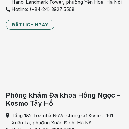
Hanoi Landmark Tower, phường Yên Hòa, Hà Nội
tĩnh
Hotline: (+84-24) 3927 5568
mạch
bằng
ĐẶT LỊCH NGAY
một
dây
truyền
riêng
có
mở
lỗ
thông
với
tốc
Phòng khám Đa khoa Hồng Ngọc -
độ
Kosmo Tây Hồ
nhất
định
Tầng 1&2 Tòa nhà NoVo chung cư Kosmo, 161
và
Xuân La, phường Xuân Đỉnh, Hà Nội
thời