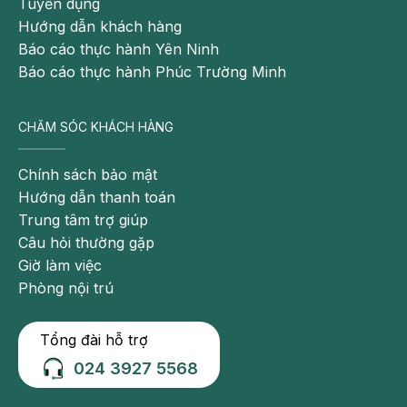
hợp
Tuyển dụng
với
Hướng dẫn khách hàng
nhiều
Báo cáo thực hành Yên Ninh
tình
Báo cáo thực hành Phúc Trường Minh
trạng
bệnh
nhân.
CHĂM SÓC KHÁCH HÀNG
Chính sách bảo mật
Truyền
Hướng dẫn thanh toán
Aclasta
Trung tâm trợ giúp
điều
Câu hỏi thường gặp
trị
Giờ làm việc
loãng
Phòng nội trú
xương
Đối
Tổng đài hỗ trợ
tượng
024 3927 5568
chỉ