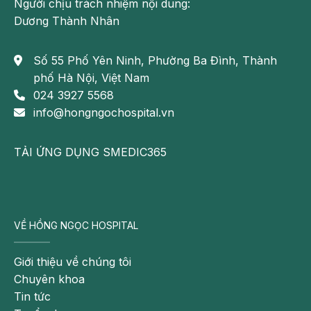
Người chịu trách nhiệm nội dung:
nhược
Dương Thành Nhân
điểm
khi
Số 55 Phố Yên Ninh, Phường Ba Đình, Thành
dùng
phố Hà Nội, Việt Nam
thuốc
024 3927 5568
bằng
info@hongngochospital.vn
đường
uống,
TẢI ỨNG DỤNG SMEDIC365
nâng
cao
hiệu
quả
của
VỀ HỒNG NGỌC HOSPITAL
điều
trị
Giới thiệu về chúng tôi
và
Chuyên khoa
phù
Tin tức