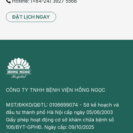
Hotline: (+84-24) 3927 5568
gian
không
ĐẶT LỊCH NGAY
dưới
15
phút.
Truyền
Aclasta
là
phương
pháp
ưu
Việt,
CÔNG TY TNHH BỆNH VIỆN HỒNG NGỌC
giúp
giảm
MST/ĐKKD/QĐTL: 0106699074 - Sở kế hoạch và
thiểu
đầu tư thành phố Hà Nội cấp ngày 05/06/2003
tối
Giấy phép hoạt động cơ sở khám chữa bệnh số
đa
106/BYT-GPHĐ. Ngày cấp: 09/10/2025
những