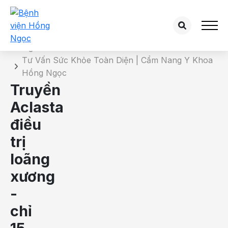
Chi tiết bài tư vấn
Trang chủ
Tư Vấn Sức Khỏe Toàn Diện | Cẩm Nang Y Khoa
Hồng Ngọc
Truyền
Aclasta
điều
trị
loãng
xương
-
chỉ