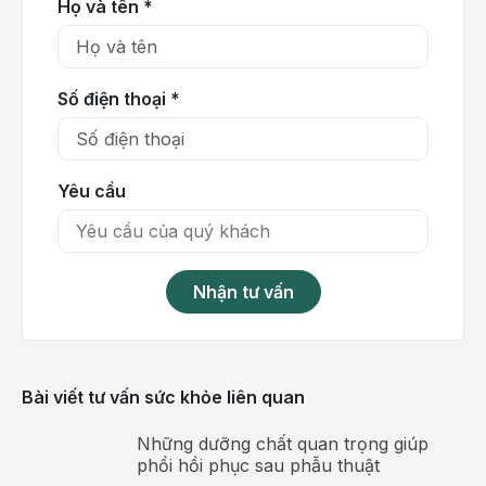
Họ và tên *
các
biến
chứng
Số điện thoại *
nguy
hiểm
của
bệnh.
Yêu cầu
Truyền
Aclasta
là
Nhận tư vấn
gì?
Zoledronic
acid
Bài viết tư vấn sức khỏe liên quan
là
hoạt
Những dưỡng chất quan trọng giúp
chất
phổi hồi phục sau phẫu thuật
trong