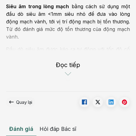
Siêu âm trong lòng mạch
bằng cách sử dụng một
đầu dò siêu âm <1mm siêu nhỏ để đưa vào lòng
động mạch vành, tới vị trí động mạch bị tổn thương.
Từ đó đánh giá mức độ tổn thương của động mạch
vành.
Đầu dò siêu âm được kéo ra tự động với tốc độ cố
định, kếp hợp phần mềm của máy cũng cho phép tái
tạo thành mạch và lòng mạch theo không gian 3
Đọc tiếp
chiều.
Dựa trên kết quả IVUS bác sĩ sẽ đưa ra chẩn đoán
chính xác và tiến hành can thiệp bệnh mạch vành
hiệu quả hơn.
Quay lại
Siêu âm trong lòng mạch trong những
trường hợp nào?
Đánh giá
Hỏi đáp Bác sĩ