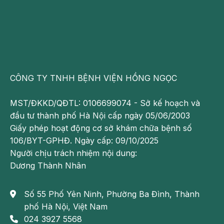
cơ thể mệt mỏi. Đặc biệt, các cơn choáng váng,
chóng mặt xuất hiện đột ngột.
Sau khi được các bác sĩ thăm khám, kiểm tra lâm
sàng và thực hiện các xét nghiệm như: siêu âm
Doppler tim, điện tim, bệnh nhân được kết luận nhồi
CÔNG TY TNHH BỆNH VIỆN HỒNG NGỌC
máu cơ tim do tắc nghẽn một phần động mạch vành.
Đánh giá bệnh nhân có nhiều bệnh lý mãn tính nguy
MST/ĐKKD/QĐTL: 0106699074 - Sở kế hoạch và
hiểm, sau khi hội chẩn, các bác sĩ Chuyên khoa Tim
đầu tư thành phố Hà Nội cấp ngày 05/06/2003
mạch Bệnh viện Đa khoa Hồng Ngọc quyết định đặt
Giấy phép hoạt động cơ sở khám chữa bệnh số
stent để mở lại dòng chảy bị tắc, giảm thiểu nguy cơ
106/BYT-GPHĐ. Ngày cấp: 09/10/2025
tai biến về sau.
Người chịu trách nhiệm nội dung:
Dương Thành Nhân
Với việc sử dụng kỹ thuật tiên tiên siêu âm trong lòng
mạch (IVUS), bác sĩ đã xác định chính xác vị trí
Số 55 Phố Yên Ninh, Phường Ba Đình, Thành
động mạch vành bị tổn thương cùng diện tích lòng
phố Hà Nội, Việt Nam
mạch đang bị thu hẹp trước khi
đặt stent mạch
024 3927 5568
vành
.