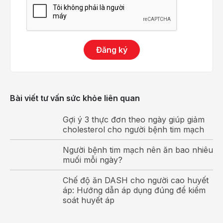
Ngoài ra, bác sĩ có thể yêu cầu siêu âm nội mạch
nếu nghi ngờ mắc một số tình trạng bệnh lý động
mạch và tĩnh mạch ngoại biên
Siêu âm trong lòng mạch – Kỹ thuật tiên
Đăng ký
tiến giúp can thiệp động mạch vành hiệu
quả
Trước đây, chụp động mạch vành thường được sử
Bài viết tư vấn sức khỏe liên quan
dụng trong chẩn đoán xơ vữa động mạch vành
thông qua việc cung cấp các thông tin về giải phẫu.
Gợi ý 3 thực đơn theo ngày giúp giảm
cholesterol cho người bệnh tim mạch
Từ đó giúp bác sĩ đưa ra phương pháp điều trị phù
hợp. Tuy nhiên, phương pháp này vẫn tồn tại nhiều
Người bệnh tim mạch nên ăn bao nhiêu
hạn chế.
muối mỗi ngày?
Nhược điểm của chụp động mạch vành
Chế độ ăn DASH cho người cao huyết
Chụp động mạch vành chỉ đánh giá mức độ tổn
áp: Hướng dẫn áp dụng đúng để kiểm
soát huyết áp
thương của động mạch vành một cách gián tiếp
thông qua các hình ảnh chụp lòng của động mạch.