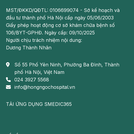
Thoát vị hoành
MST/ĐKKD/QĐTL: 0106699074 - Sở kế hoạch và
đầu tư thành phố Hà Nội cấp ngày 05/06/2003
Thoát vị hoành là tình trạng cơ hoành rời khỏi vị trí
Giấy phép hoạt động cơ sở khám chữa bệnh số
khiến phần trên của dạ dày dịch chuyển về gần phía
106/BYT-GPHĐ. Ngày cấp: 09/10/2025
lồng ngực. Tình trạng này thường gặp ở những người
Người chịu trách nhiệm nội dung:
mắc bệnh hen suyễn. Nguyên nhân do cơ hoành
Dương Thành Nhân
phải chịu áp lực trong quá trình phổi thu nhận không
khí cung cấp cho việc hô hấp.
Số 55 Phố Yên Ninh, Phường Ba Đình, Thành
Đồng thời, ho lâu ngày cũng ảnh hưởng đến hoạt
phố Hà Nội, Việt Nam
động của cơ hoành, đồng thời làm tăng số lần nuốt
024 3927 5568
khí và ợ hơi.
info@hongngochospital.vn
Không tiêu hóa đường Lactose
TẢI ỨNG DỤNG SMEDIC365
Đối với những người mắc chứng không dung nạp
đường Lactose, khi uống sữa hoặc sử dụng các chế
phẩm từ sữa sẽ xuất hiện tình trạng chướng bụng,
đau bụng và xì hơi nhiều.