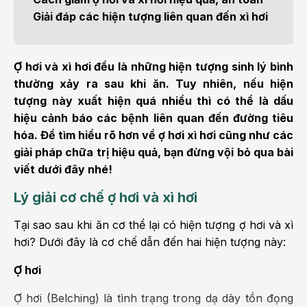
Giải đáp các hiện tượng liên quan đến xì hơi
Ợ hơi và xì hơi đều là những hiện tượng sinh lý bình
thường xảy ra sau khi ăn. Tuy nhiên, nếu hiện
tượng này xuất hiện quá nhiều thì có thể là dấu
hiệu cảnh báo các bệnh liên quan đến đường tiêu
hóa. Để tìm hiểu rõ hơn về ợ hơi xì hơi cũng như các
giải pháp chữa trị hiệu quả, bạn đừng vội bỏ qua bài
viết dưới đây nhé!
Lý giải cơ chế ợ hơi và xì hơi
Tại sao sau khi ăn cơ thể lại có hiện tượng ợ hơi và xì
hơi? Dưới đây là cơ chế dẫn đến hai hiện tượng này:
Ợ hơi
Ợ hơi (Belching) là tình trạng trong dạ dày tồn đọng