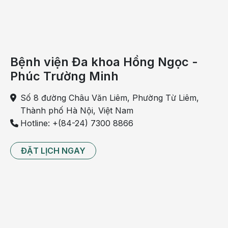
Bệnh viện Đa khoa Hồng Ngọc -
Ợ hơi là tình trạng dạ dày tổn đọng lượng khí dư thừa
và bị được đẩy ngược lên khoang miệng, thoát ra
Phúc Trường Minh
ngoài
Số 8 đường Châu Văn Liêm, Phường Từ Liêm,
Thành phố Hà Nội, Việt Nam
Có thể bạn quan tâm:
Hotline: +(84-24) 7300 8866
Buồn nôn chướng bụng là bệnh gì? Có cần
dùng thuốc không?
ĐẶT LỊCH NGAY
Buồn nôn sau khi ăn sáng là bệnh gì? Kinh
nghiệm xử trí hiệu quả
Những điều bạn nên làm để tránh buồn
nôn sau khi tập thể dục & tập yoga
Ợ hơi và xì hơi nhiều là dấu hiệu bệnh gì?