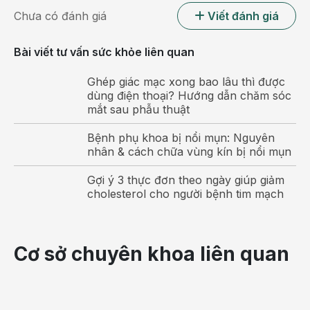
phía thực quản.
Chưa có đánh giá
Viết đánh giá
Những cơn nấc cụt kèm ợ hơi thường xuyên đem đến
cảm giác vô cùng khó chịu cho người bệnh, khiến cơ thể
Bài viết tư vấn sức khỏe liên quan
bị căng thẳng, giảm chất lượng cuộc sống. Khi hiện
Ghép giác mạc xong bao lâu thì được
tượng này kéo dài lâu sẽ trở thành phản xạ không dễ để
dùng điện thoại? Hướng dẫn chăm sóc
chấm dứt.
mắt sau phẫu thuật
Ợ hơi nấc cụt kéo dài có thể tiến triển
Bệnh phụ khoa bị nổi mụn: Nguyên
nghiêm trọng như thế nào?
nhân & cách chữa vùng kín bị nổi mụn
Ợ hơi nấc cụt
tuy chỉ là triệu chứng gây khó chịu cho
Gợi ý 3 thực đơn theo ngày giúp giảm
người bệnh. Tuy nhiên, nếu nó kéo dài và xuất phát từ
cholesterol cho người bệnh tim mạch
nguyên nhân trào ngược dạ dày thì có thể tiến triển thành
các bệnh lý sau:
Cơ sở chuyên khoa liên quan
Viêm loét thực quản
Thông thường, viêm loét thực quản xảy ra do loại vi
khuẩn Hp phá hủy lớp niêm mạc lót lòng thực quản. Tạo