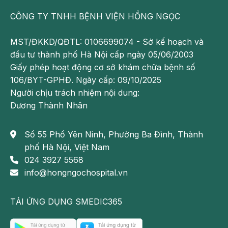
Không mặc quần áo quá chật, bó sát,…
CÔNG TY TNHH BỆNH VIỆN HỒNG NGỌC
Trong quá trình điều trị, cần tuyệt đối tuân theo sự hướng
dẫn của bác sĩ. Việc tự ý uống thuốc rất dễ gặp phải
MST/ĐKKD/QĐTL: 0106699074 - Sở kế hoạch và
những tác dụng phụ không mong muốn, gây ảnh hưởng
đầu tư thành phố Hà Nội cấp ngày 05/06/2003
đến sức khỏe bản thân.
Giấy phép hoạt động cơ sở khám chữa bệnh số
106/BYT-GPHĐ. Ngày cấp: 09/10/2025
Người chịu trách nhiệm nội dung:
Dương Thành Nhân
Số 55 Phố Yên Ninh, Phường Ba Đình, Thành
phố Hà Nội, Việt Nam
024 3927 5568
info@hongngochospital.vn
TẢI ỨNG DỤNG SMEDIC365