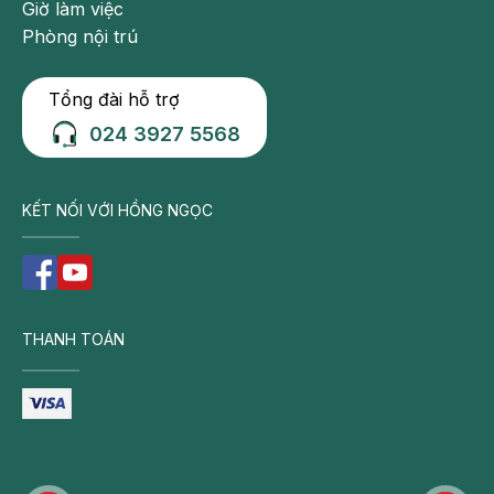
Giờ làm việc
Phòng nội trú
Tổng đài hỗ trợ
024 3927 5568
Bác sĩ tiến hành lắng nghe tim, phổi ở những bệnh
nhân bị block nhĩ thất độ 2
KẾT NỐI VỚI HỒNG NGỌC
Xây dựng thực đơn lành mạnh, bổ dưỡng cho tim
mạch, như bổ sung nhiều rau xanh, trái cây, hạn
chế nhóm thực phẩm nhiều dầu mỡ.
Hạn chế tối đa các chất kích thích.
THANH TOÁN
Giữ mức cân nặng hợp lý để hạn chế áp lực cho
tim.
Đối với bệnh nhân được cấy máy tạo nhịp tim, cần
tránh xa các thiết bị điện tử có sóng và tuân thủ
theo sự hướng dẫn của bác sĩ.