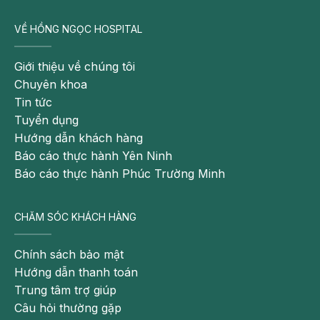
block nhĩ thất độ 2 loại II sẽ cần máy tạo nhịp tim
tạm thời. Nếu nhịp tim không trở lại bình thường
VỀ HỒNG NGỌC HOSPITAL
sau vài tuần, bệnh nhân sẽ được chỉ định cấy máy
tạo nhịp tim vĩnh viễn.
Giới thiệu về chúng tôi
Chế độ ăn uống và tập luyện
Chuyên khoa
Tin tức
Bệnh nhân có thể kiểm soát triệu chứng và ngăn
Tuyển dụng
ngừa các biến chứng nặng bằng chế độ ăn uống,
Hướng dẫn khách hàng
sinh hoạt hợp lý. Cụ thể:
Báo cáo thực hành Yên Ninh
Báo cáo thực hành Phúc Trường Minh
Tầm soát sức khỏe định kỳ và sử dụng thuốc theo
chỉ định của bác sĩ.
CHĂM SÓC KHÁCH HÀNG
Chính sách bảo mật
Hướng dẫn thanh toán
Trung tâm trợ giúp
Câu hỏi thường gặp