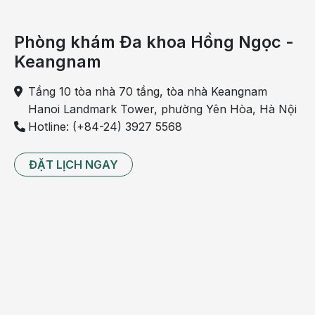
Block nhĩ thất
do di truyền.
Phòng khám Đa khoa Hồng Ngọc -
Có thể bạn quan tâm:
Keangnam
Block nhĩ thất độ 1 có cần điều trị không?
Block nhĩ thất có mấy cấp độ? Phát hiện
Tầng 10 tòa nhà 70 tầng, tòa nhà Keangnam
sớm để điều trị hiệu quả
Hanoi Landmark Tower, phường Yên Hòa, Hà Nội
Hotline: (+84-24) 3927 5568
Căng não đặt 2 stent cứu bệnh nhân tái
phát hẹp mạch vành tại vị trí khó
ĐẶT LỊCH NGAY
Triệu chứng và biến chứng của block nhĩ
thất độ 2