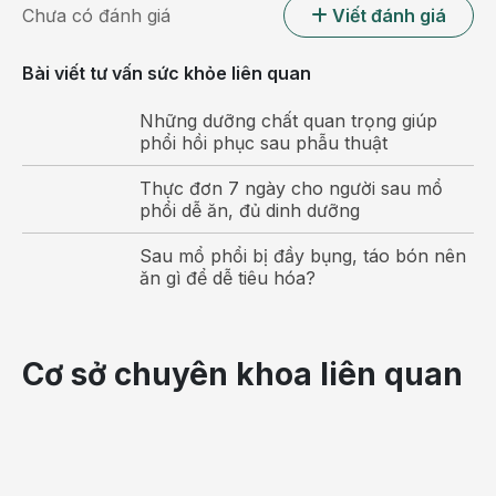
Chưa có đánh giá
Viết đánh giá
Bài viết tư vấn sức khỏe liên quan
Những dưỡng chất quan trọng giúp
phổi hồi phục sau phẫu thuật
Thực đơn 7 ngày cho người sau mổ
phổi dễ ăn, đủ dinh dưỡng
Sau mổ phổi bị đầy bụng, táo bón nên
ăn gì để dễ tiêu hóa?
Block nhĩ thất độ 2 được chẩn đoán chính xác trên đo
điện tâm đồ
Ở Mobitz I, các tín hiệu điện mất nhiều thời gian hơn
Cơ sở chuyên khoa liên quan
để di chuyển từ buồng trên của tim (tâm nhĩ) đến
buồng dưới (tâm thất). Cuối cùng các tín hiệu không
thể đến được tâm thất khiến tim đập lỡ một nhịp
nhưng thường không gây ra triệu chứng.