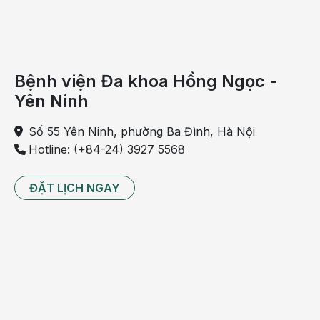
Tình trạng viêm (sốt thấp khớp, Bệnh Lyme).
Tổn thương tim do phẫu thuật.
Bệnh viện Đa khoa Hồng Ngọc -
Yên Ninh
Số 55 Yên Ninh, phường Ba Đình, Hà Nội
Hotline: (+84-24) 3927 5568
ĐẶT LỊCH NGAY
Quá trình phẫu thuật tim gây ra tổn thương
Tác dụng phụ của một số loại thuốc điều trị rối
loạn nhịp tim.