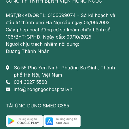
CÔNG TY TNHH BỆNH VIỆN HỒNG NGỌC
không ổn định. Tình trạng mất ổn định đột ngột này
dẫn tới nguy cơ ngất hoặc ngừng tim.
MST/ĐKKD/QĐTL: 0106699074 - Sở kế hoạch và
Điều trị block nhĩ thất độ 2
đầu tư thành phố Hà Nội cấp ngày 05/06/2003
Giấy phép hoạt động cơ sở khám chữa bệnh số
Block nhĩ thất độ 2 không có triệu chứng thường
106/BYT-GPHĐ. Ngày cấp: 09/10/2025
không cần điều trị. Tuy nhiên, bệnh nhân cần tái
Người chịu trách nhiệm nội dung:
khám thường xuyên và kiểm tra kịp thời khi có các
Dương Thành Nhân
dấu hiệu bất thường về nhịp tim.
Các phương pháp điều trị block nhĩ thất độ 2 kèm
Số 55 Phố Yên Ninh, Phường Ba Đình, Thành
theo các triệu chứng bao gồm:
phố Hà Nội, Việt Nam
024 3927 5568
Dùng thuốc tăng nhịp tim
trong thời gian ngắn
info@hongngochospital.vn
(cấp tính) để giảm triệu chứng. Thuốc này thường
được thực hiện trong phòng cấp cứu hoặc bệnh
TẢI ỨNG DỤNG SMEDIC365
viện. Bệnh nhân sẽ được yêu cầu ngừng dùng
thuốc nếu gây ra tác dụng phụ tắc nghẽn tim.
Cấy máy tạo nhịp tim
: Hầu hết những người bị