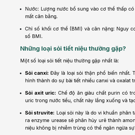
Nước: Lượng nước bổ sung vào cơ thể thấp có li
mất cân bằng.
Chỉ số khối cơ thể (BMI) và cân nặng: Nguy cơ
số BMI.
Những loại sỏi tiết niệu thường gặp?
Một số loại sỏi tiết niệu thường gặp nhất là:
Sỏi canxi:
Đây là loại sỏi thận phổ biến nhất.
hình thành do sự bài tiết nhiều canxi và oxalat t
Sỏi axit uric:
Chế độ ăn giàu chất purin có tro
uric trong nước tiểu, chất này lắng xuống và tạ
Sỏi struvite:
Loại sỏi này là do vi khuẩn phân t
ra enzyme urease sẽ phân hủy urê thành amoniac
niệu không bị nhiễm trùng có thể ngăn ngừa sự h