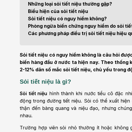
Điện quang can thiệp
Khá
Những loại sỏi tiết niệu thường gặp?
Bện
Biểu hiện của sỏi tiết niệu
Thẩm mỹ
Ung
Sỏi tiết niệu có nguy hiểm không?
Phòng ngừa biến chứng nguy hiểm do sỏi tiế
Tiêu hóa - Gan - Mật
Thận
Các phương pháp điều trị sỏi tiết niệu hiệu q
Nội Tiết
Vật 
chứ
Sỏi tiết niệu có nguy hiểm không là câu hỏi được
Cấp cứu - Hồi sức tích
biến hàng đầu ở nước ta hiện nay. Theo thống k
cực
Chấ
2-12% dân số mắc sỏi tiết niệu, chủ yếu trong đ
Sỏi tiết niệu là gì?
Sỏi tiết niệu
hình thành khi nước tiểu cô đặc nhi
động trong đường tiết niệu. Sỏi có thể xuất hiện 
thận đến bàng quang và niệu đạo, nhưng chúng
nhau.
Trường hợp viên sỏi nhỏ thường ít hoặc không g