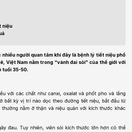
m sức khỏe
Khoa nhi
h học Ung bướu
Bệnh học Tim mạch
 bướu
Tim mạch
t niệu
 - Tiết niệu
Ngoại khoa
uả
lý trị liệu - Phục hồi
Tâm lý và sức khỏe tâm
c năng
thần
 nhiều người quan tâm khi đây là bệnh lý tiết niệu phổ
ê, Việt Nam nằm trong “vành đai sỏi” của thế giới với
n thương chỉnh hình
Nam học
ộ tuổi 35-50.
ều với các chất như canxi, oxalat và phốt pho và lắng
ở bất kỳ vị trí nào dọc theo đường tiết niệu, bắt đầu từ
 thường nằm ở thận và niệu quản với kích thước khác
ây đau. Tuy nhiên, viên sỏi kích thước lớn hơn có thể