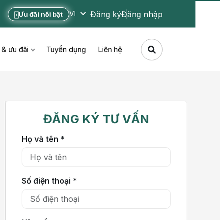
Đăng ký
Đăng nhập
VI
Ưu đãi nổi bật
 & ưu đãi
Tuyển dụng
Liên hệ
ĐĂNG KÝ TƯ VẤN
Họ và tên *
Số điện thoại *