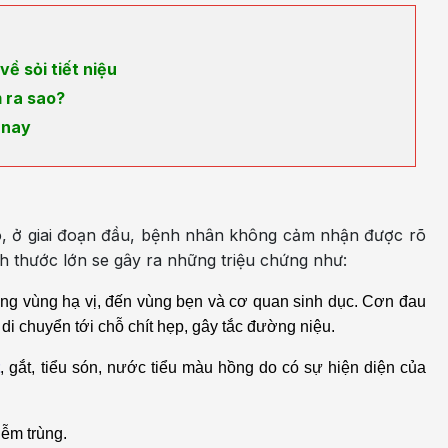
về sỏi tiết niệu
 ra sao?
 nay
đó, ở giai đoạn đầu, bệnh nhân không cảm nhận được rõ
ích thước lớn se gây ra những triệu chứng như:
uống vùng hạ vị, đến vùng bẹn và cơ quan sinh dục. Cơn đau
di chuyển tới chỗ chít hẹp, gây tắc đường niệu.
t
, gắt, tiểu són, nước tiểu màu hồng do có sự hiện diện của
iễm trùng.