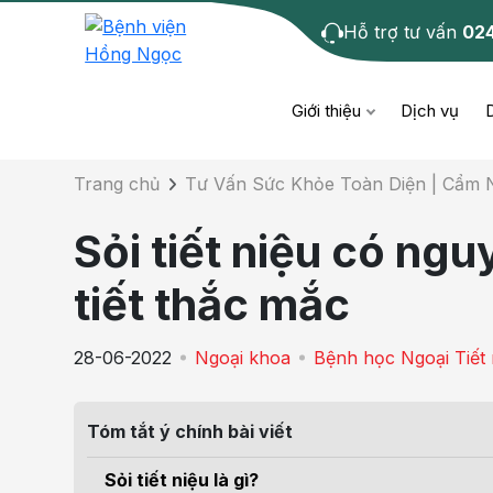
Hỗ trợ tư vấn
02
Chi tiết bài tư 
Giới thiệu
Dịch vụ
Trang chủ
Tư Vấn Sức Khỏe Toàn Diện | Cẩm
Bệnh học
Dươ
Bện
Sỏi tiết niệu có ngu
Cơ xương khớp
Da li
Bện
tiết thắc mắc
Giáo dục sức khỏe
Chẩ
Bện
28-06-2022
Ngoại khoa
Bệnh học Ngoại Tiết 
- M
Tiêm chủng
Răng
Bệnh
Tóm tắt ý chính bài viết
Tầm soát ung thư
Tai 
Bện
Sỏi tiết niệu là gì?