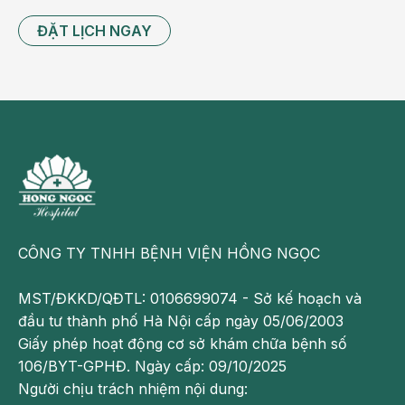
bên
to 1
ĐẶT LỊCH NGAY
bên
nhỏ
.
Viêm
amidan
sau
khi
chữa
khỏi
cũng
CÔNG TY TNHH BỆNH VIỆN HỒNG NGỌC
có
thể
MST/ĐKKD/QĐTL: 0106699074 - Sở kế hoạch và
tái
đầu tư thành phố Hà Nội cấp ngày 05/06/2003
phát
Giấy phép hoạt động cơ sở khám chữa bệnh số
lại
106/BYT-GPHĐ. Ngày cấp: 09/10/2025
nhiều
Người chịu trách nhiệm nội dung:
lần,