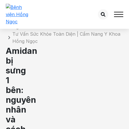
Chi tiết bài tư vấn
Trang chủ
Tư Vấn Sức Khỏe Toàn Diện | Cẩm Nang Y Khoa
Hồng Ngọc
Amidan
bị
sưng
1
bên:
nguyên
nhân
và