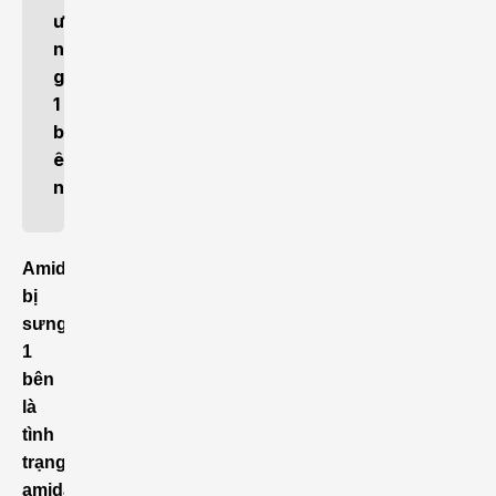
ư
n
g
1
b
ê
n
Amidan
bị
sưng
1
bên
là
tình
trạng
amidan