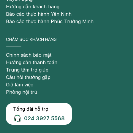
sưng
Hướng dẫn khách hàng
đau
Báo cáo thực hành Yên Ninh
1
Báo cáo thực hành Phúc Trường Minh
bên
hoặc
CHĂM SÓC KHÁCH HÀNG
cả 2
bên
Chính sách bảo mật
Nguyên
Hướng dẫn thanh toán
nhân
Trung tâm trợ giúp
dẫn
Câu hỏi thường gặp
đến
Giờ làm việc
amidan
Phòng nội trú
bị
sưng
1
Tổng đài hỗ trợ
bên
024 3927 5568
Những