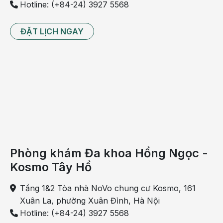
hợp
Hotline: (+84-24) 3927 5568
amidan
bị
ĐẶT LỊCH NGAY
sưng
1
bên
trái
hoặc
phải,
quan
sát
bằng
Phòng khám Đa khoa Hồng Ngọc -
mắt
thường
Kosmo Tây Hồ
sẽ
Tầng 1&2 Tòa nhà NoVo chung cư Kosmo, 161
thấy
Xuân La, phường Xuân Đỉnh, Hà Nội
amidan
Hotline: (+84-24) 3927 5568
1