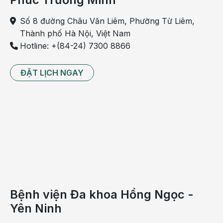
bị
sưng
Số 8 đường Châu Văn Liêm, Phường Từ Liêm,
1
Thành phố Hà Nội, Việt Nam
bên
Hotline: +(84-24) 7300 8866
là
bệnh
ĐẶT LỊCH NGAY
gì?
Amidan
bị
viêm
là
loại
bệnh
thường
gặp
Bệnh viện Đa khoa Hồng Ngọc -
ở cả
Yên Ninh
người