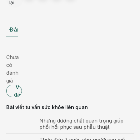
lại
là
biểu
hiện
Đánh giá
Hỏi đáp Bác sĩ
của
những
bệnh
lý
Chưa
thông
có
thường
đánh
như
giá
cảm
Viết
cúm,
đánh
viêm
giá
Bài viết tư vấn sức khỏe liên quan
họng,
viêm
Những dưỡng chất quan trọng giúp
amidan.
phổi hồi phục sau phẫu thuật
Bệnh
Thực đơn 7 ngày cho người sau mổ
nếu