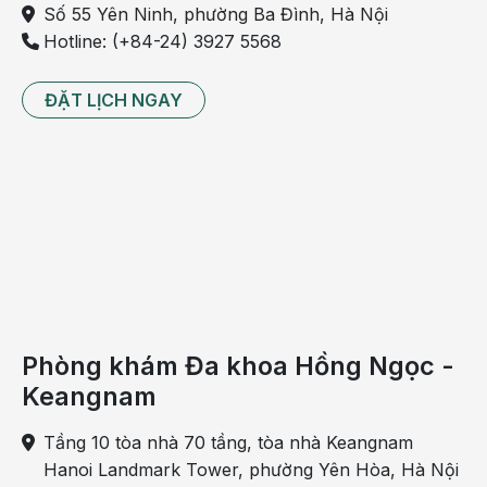
lớn
Số 55 Yên Ninh, phường Ba Đình, Hà Nội
và
Hotline: (+84-24) 3927 5568
trẻ
nhỏ.
ĐẶT LỊCH NGAY
Thông
thường,
viêm
amidan
sẽ
sưng
cả ở
hai
bên
nhưng
Phòng khám Đa khoa Hồng Ngọc -
vẫn
Keangnam
có
những
Tầng 10 tòa nhà 70 tầng, tòa nhà Keangnam
trường
Hanoi Landmark Tower, phường Yên Hòa, Hà Nội