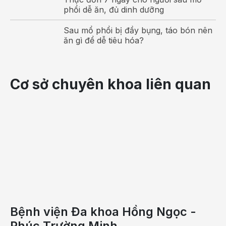
phổi dễ ăn, đủ dinh dưỡng
không
được
Sau mổ phổi bị đầy bụng, táo bón nên
chữa
ăn gì để dễ tiêu hóa?
trị
kịp
thời
Cơ sở chuyên khoa liên quan
sẽ
ảnh
hưởng
xấu
tới
sức
khỏe
của
người
bệnh.
Bệnh viện Đa khoa Hồng Ngọc -
Amidan
Phúc Trường Minh