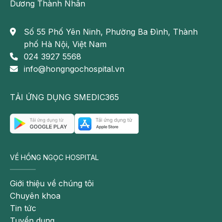
Dương Thành Nhân
trở
thành
bệnh
Số 55 Phố Yên Ninh, Phường Ba Đình, Thành
mạn
phố Hà Nội, Việt Nam
tính
024 3927 5568
và
info@hongngochospital.vn
dẫn
tới
TẢI ỨNG DỤNG SMEDIC365
amidan
mủ
.
Amidan
VỀ HỒNG NGỌC HOSPITAL
bị
viêm
Giới thiệu về chúng tôi
có
Chuyên khoa
thể
Tin tức
bị
Tuyển dụng