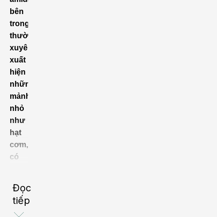
bên
trong
thường
xuyên
xuất
hiện
những
mảnh
nhỏ
như
hạt
cơm,
có
vẻ
cứng
Đọc
và
tiếp
có