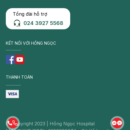
gây
ra
Tổng đài hỗ trợ
viêm
024 3927 5568
nhiễm
và
mưng
KẾT NỐI VỚI HỒNG NGỌC
mủ.
Khi
mắc
phải
THANH TOÁN
bệnh
viêm
amidan
hốc
mủ
,
bệnh
© Copyright 2023 | Hồng Ngọc Hospital
nhân