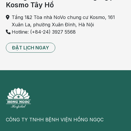
Kosmo Tây Hồ
thường
mà
Tầng 1&2 Tòa nhà NoVo chung cư Kosmo, 161
bạn
Xuân La, phường Xuân Đỉnh, Hà Nội
không
Hotline: (+84-24) 3927 5568
nên
bỏ
ĐẶT LỊCH NGAY
qua.
Đằng
sau
amidan
bị rỗ,
có lỗ
là
những
căn
bệnh
CÔNG TY TNHH BỆNH VIỆN HỒNG NGỌC
đáng