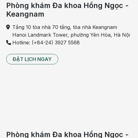
Phòng khám Đa khoa Hồng Ngọc -
amidan
Keangnam
của
mình
Tầng 10 tòa nhà 70 tầng, tòa nhà Keangnam
có lỗ,
Hanoi Landmark Tower, phường Yên Hòa, Hà Nội
dù
Hotline: (+84-24) 3927 5568
kích
thước
ĐẶT LỊCH NGAY
lỗ
lớn
hay
nhỏ
thì
đây
cũng
là
dấu
hiệu
Phòng khám Đa khoa Hồng Ngọc -
bất