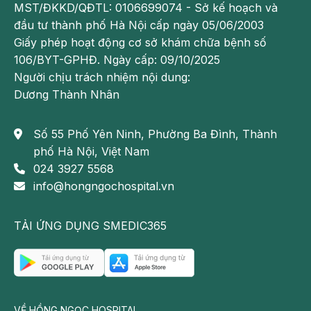
sợ.
MST/ĐKKD/QĐTL: 0106699074 - Sở kế hoạch và
Chúng
đầu tư thành phố Hà Nội cấp ngày 05/06/2003
ta có
Giấy phép hoạt động cơ sở khám chữa bệnh số
thể
106/BYT-GPHĐ. Ngày cấp: 09/10/2025
điểm
Người chịu trách nhiệm nội dung:
qua
Dương Thành Nhân
một
số
Số 55 Phố Yên Ninh, Phường Ba Đình, Thành
tên
phố Hà Nội, Việt Nam
bệnh
024 3927 5568
như
info@hongngochospital.vn
sau:
Viêm
TẢI ỨNG DỤNG SMEDIC365
amidan
hốc
mủ
Bệnh
VỀ HỒNG NGỌC HOSPITAL