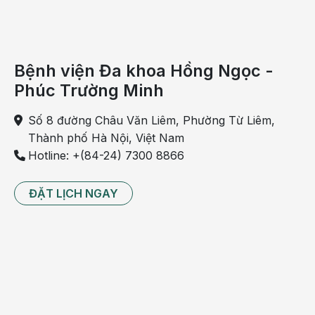
cho
các
bạn
Bệnh viện Đa khoa Hồng Ngọc -
hiểu
thêm
Phúc Trường Minh
về
Số 8 đường Châu Văn Liêm, Phường Từ Liêm,
cách
Thành phố Hà Nội, Việt Nam
điều
Hotline: +(84-24) 7300 8866
trị
hiện
tượng
ĐẶT LỊCH NGAY
amidan
bị rỗ
một
cách
đúng
đắn.