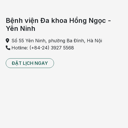
Amidan
bị
rỗ
Bệnh viện Đa khoa Hồng Ngọc -
là
Yên Ninh
biểu
hiện
Số 55 Yên Ninh, phường Ba Đình, Hà Nội
của
Hotline: (+84-24) 3927 5568
bệnh
lý
ĐẶT LỊCH NGAY
nào?
Khi
soi
gương,
bạn
nhận
thấy
bên
trong