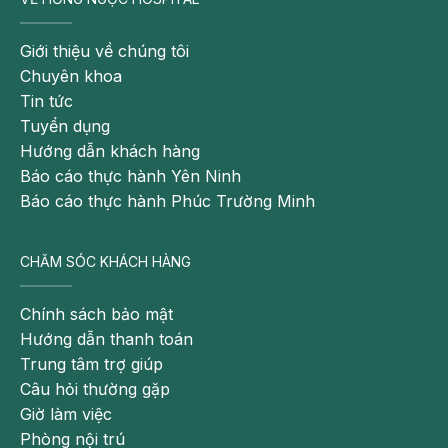
lý
này
Giới thiệu về chúng tôi
do vi
Chuyên khoa
khuẩn
Tin tức
đã
Tuyển dụng
tích
Hướng dẫn khách hàng
tụ
Báo cáo thực hành Yên Ninh
lâu
Báo cáo thực hành Phúc Trường Minh
ngày
trong
cổ
CHĂM SÓC KHÁCH HÀNG
họng
khiến
Chính sách bảo mật
amidan
Hướng dẫn thanh toán
làm
Trung tâm trợ giúp
việc
Câu hỏi thường gặp
quá
Giờ làm việc
tải
Phòng nội trú