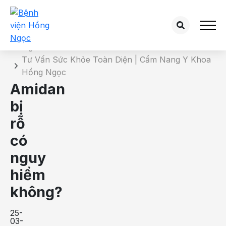
Chi tiết bài tư vấn
Trang chủ
Tư Vấn Sức Khỏe Toàn Diện | Cẩm Nang Y Khoa
Hồng Ngọc
Amidan
bị
rỗ
có
nguy
hiểm
không?
25-
03-