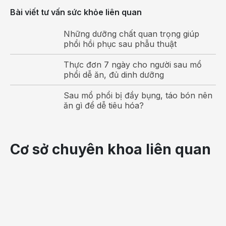
nguy
giá
Bài viết tư vấn sức khỏe liên quan
hiểm
như
Những dưỡng chất quan trọng giúp
thế
phổi hồi phục sau phẫu thuật
nào.
Thực đơn 7 ngày cho người sau mổ
Một
phổi dễ ăn, đủ dinh dưỡng
số
Sau mổ phổi bị đầy bụng, táo bón nên
thông
ăn gì để dễ tiêu hóa?
tin
cần
biết
Cơ sở chuyên khoa liên quan
dưới
đây
hi
vọng
sẽ
giúp
ích