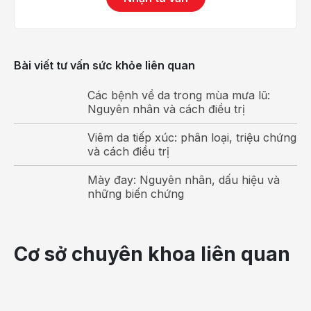
Trong đó yếu tố di truyền thường là nguyên nhân
chính. Nếu cả bố và mẹ đều bị viêm da cơ địa thì
80% trẻ sinh ra có nguy cơ mắc bệnh viêm da cơ
Bài viết tư vấn sức khỏe liên quan
địa. Ngoài ra, trong gia đình có người bị hen suyễn,
Các bệnh về da trong mùa mưa lũ:
viêm mũi dị ứng,... thì thế hệ sau cũng sẽ di truyền
Nguyên nhân và cách điều trị
các bệnh di ứng này.
Viêm da tiếp xúc: phân loại, triệu chứng
và cách điều trị
Mày đay: Nguyên nhân, dấu hiệu và
những biến chứng
Cơ sở chuyên khoa liên quan