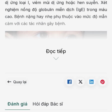
dị ứng loại I, viêm mũi dị ứng hoặc hen suyễn. Xét
nghiệm nồng độ globulin miễn dịch (IgE) trong máu
cao. Bệnh nặng hay nhẹ phụ thuộc vào mức độ mẫn
cảm với các tác nhân gây bệnh.
Đọc tiếp
Quay lại
Đánh giá
Hỏi đáp Bác sĩ
Viêm da cơ địa thường phổ biến ở trẻ sơ sinh và trẻ
nhỏ