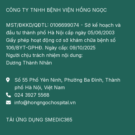
CÔNG TY TNHH BỆNH VIỆN HỒNG NGỌC
MST/ĐKKD/QĐTL: 0106699074 - Sở kế hoạch và
đầu tư thành phố Hà Nội cấp ngày 05/06/2003
Giấy phép hoạt động cơ sở khám chữa bệnh số
Hình ảnh viêm da cơ địa nặng ở người lớn, những tổn
106/BYT-GPHĐ. Ngày cấp: 09/10/2025
thương da dần hình thành lichen hóa
Người chịu trách nhiệm nội dung:
Dương Thành Nhân
Các giai đoạn tiến triển của bệnh viêm da
cơ địa
Số 55 Phố Yên Ninh, Phường Ba Đình, Thành
Viêm da cơ địa là một bệnh viêm da tái phát mạn tính
phố Hà Nội, Việt Nam
với cơ chế sinh bệnh phức tạp, liên quan đến tính
024 3927 5568
nhạy cảm di truyền, rối loạn chức năng miễn dịch và
info@hongngochospital.vn
biểu bì, dị ứng bởi các yếu tố môi trường bên ngoài.
Triệu chứng chính của bệnh là ngứa, tổn thương da
TẢI ỨNG DỤNG SMEDIC365
từ ban đỏ mức độ nhẹ đến lichen hóa (dày da).