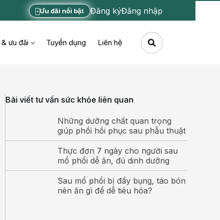
Đăng ký
Đăng nhập
Ưu đãi nổi bật
 & ưu đãi
Tuyển dụng
Liên hệ
Bài viết tư vấn sức khỏe liên quan
Những dưỡng chất quan trọng
giúp phổi hồi phục sau phẫu thuật
Thực đơn 7 ngày cho người sau
mổ phổi dễ ăn, đủ dinh dưỡng
Sau mổ phổi bị đầy bụng, táo bón
nên ăn gì để dễ tiêu hóa?