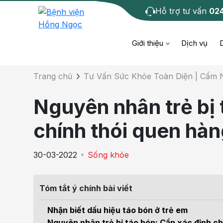
Hỗ trợ tư vấn
02
Chi tiết bài tư 
Giới thiệu
Dịch vụ
Trang chủ
Tư Vấn Sức Khỏe Toàn Diện | Cẩm
Bệnh học
Dươ
Bện
Nguyên nhân trẻ bị 
Cơ xương khớp
Da li
Bện
chính thói quen hà
Giáo dục sức khỏe
Chẩ
Bện
30-03-2022
Sống khỏe
- M
Tiêm chủng
Răng
Bệnh
Tóm tắt ý chính bài viết
Tầm soát ung thư
Tai 
Bện
Nhận biết dấu hiệu táo bón ở trẻ em
Điện quang can thiệp
Khá
Nguyên nhân trẻ bị táo bón: Cần xác định c