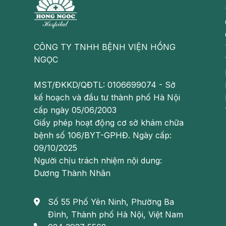
Nguyên nhân trẻ bị táo bón: Cần xác đị
Nhiều bậc cha mẹ chủ quan cho rằng triệu chứng táo
CÔNG TY TNHH BỆNH VIỆN HỒNG
nước nhưng thực tế
nguyên nhân trẻ bị táo bón
còn
NGỌC
- Trẻ không hợp với sữa công thức (sữa bột, sữa hộp
MST/ĐKKD/QĐTL: 0106699074 - Sở
- Trẻ không được bú sữa mẹ đầy đủ bởi trong sữa mẹ 
kế hoạch và đầu tư thành phố Hà Nội
khi thiếu đi hormone này sẽ khiến việc đi đại tiện của
cấp ngày 05/06/2003
Giấy phép hoạt động cơ sở khám chữa
- Trong chế độ dinh dưỡng hằng ngày của trẻ bị thiế
bệnh số 106/BYT-GPHĐ. Ngày cấp:
giúp thức ăn dễ tiêu hóa nhanh. Đặc biệt ở khi trẻ b
09/10/2025
cũng là nguyên nhân trẻ bị táo bón.
Người chịu trách nhiệm nội dung:
Dương Thành Nhân
- Sau khi ăn, trẻ hay căng thẳng hoặc ít vận động.
- Trẻ bị táo bón do lạm dụng thuốc: Trẻ phải điều tr
Số 55 Phố Yên Ninh, Phường Ba
dinh dưỡng, thiếu máu, viêm đường hô hấp... Việc s
Đình, Thành phố Hà Nội, Việt Nam
thời gian dài cũng gây táo bón ở trẻ em