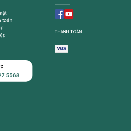
mật
 toán
úp
THANH TOÁN
gặp
rợ
27 5568