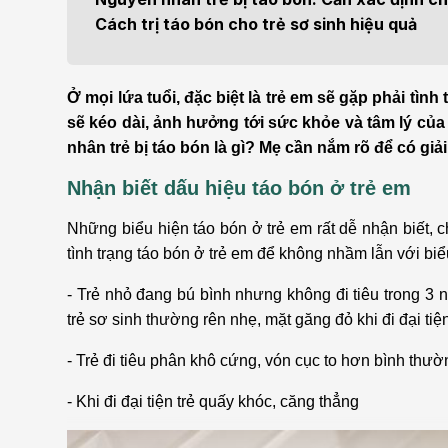
Bện
Cách trị táo bón cho trẻ sơ sinh hiệu quả
Thẩm mỹ
Ung
Tiêu hóa - Gan - Mật
Thận
Ở mọi lứa tuổi, đặc biệt là trẻ em sẽ gặp phải tìn
sẽ kéo dài, ảnh hưởng tới sức khỏe và tâm lý c
Nội Tiết
Vật 
nhân trẻ bị táo bón là gì? Mẹ cần nắm rõ để có giả
chứ
Nhận biết dấu hiệu táo bón ở trẻ em
Cấp cứu - Hồi sức tích
cực
Chấ
Những biểu hiện táo bón ở trẻ em rất dễ nhận biết, 
tình trạng táo bón ở trẻ em để không nhầm lẫn với biể
- Trẻ nhỏ đang bú bình nhưng không đi tiêu trong 3 n
trẻ sơ sinh thường rên nhẹ, mặt găng đỏ khi đi đại tiệ
- Trẻ đi tiêu phân khô cứng, vón cục to hơn bình thường
- Khi đi đại tiện trẻ quấy khóc, căng thẳng