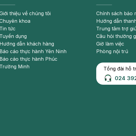
nh chính xác
Giới thiệu về chúng tôi
Chính sách bảo 
Chuyên khoa
Hướng dẫn thanh
 bón ở trẻ em là do trẻ ăn quá nhiều thức ăn hoặc ít uống
Tin tức
Trung tâm trợ gi
 bởi:
Tuyển dụng
Câu hỏi thường 
Hướng dẫn khách hàng
Giờ làm việc
 uống liền)
Báo cáo thực hành Yên Ninh
Phòng nội trú
có chứa hormone motilin giúp hỗ trợ nhu động ruột của trẻ,
Báo cáo thực hành Phúc
 trẻ khó khăn hơn.
Trường Minh
Tổng đài hỗ t
024 39
u nước và chất xơ. Chất xơ giúp giữ nước trong ruột già và
ước vào giai đoạn ăn dặm, nếu mẹ cho trẻ ăn thức ăn quá đặc
ị bằng thuốc do xuất hiện các triệu chứng như còi xương, suy
ử dụng một lượng thuốc khác nhau, lượng dùng nhiều trong