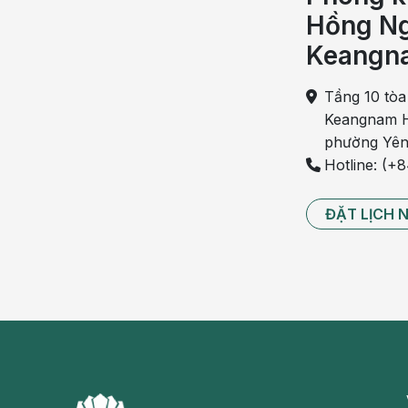
Hồng Ng
Nhiều người nghĩ rằng
táo bón ở trẻ em
chỉ trong v
Keangn
thấy táo bón ở trẻ em được chia thành 2 loại khác nh
Tầng 10 tòa
- Táo bón chức năng: nguyên nhân do chế độ ăn, uống
Keangnam H
- Táo bón bệnh lý: đây có thể là biểu hiện của các 
phường Yên
thần kinh, bệnh phình đại tràng bẩm sinh, bệnh lý 
Hotline: (+
những nguyên nhân này tuy chiếm tỷ lệ không nhiều 
ĐẶT LỊCH 
Táo bón bệnh lý nếu không được khám để tìm ra ngu
bệnh theo chiều hướng không tốt ảnh hưởng tới cơ t
hiểm khác…
Có thể bạn quan tâm:
Tiêu chảy cấp: Hiểm họa cho trẻ nhỏ
Kỳ lạ chuyện trẻ 8 tuổi suy dinh dưỡng thể
Trẻ nhỏ biếng ăn – Khắc phục bằng cách n