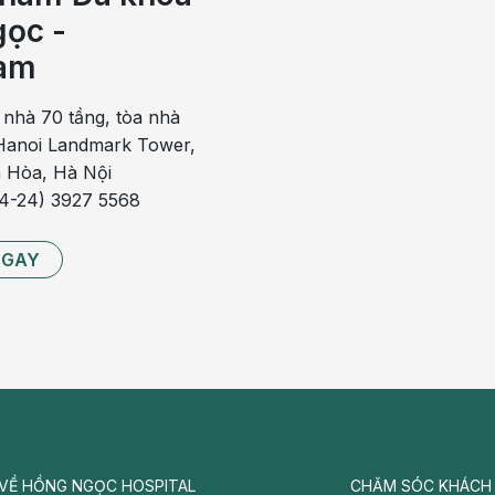
ọc -
òng vài ngày đến 1 tuần sẽ tự khỏi nhưng khi tìm hiểu rõ sẽ
am
au: táo bón chức năng (thông thường) và táo bón bệnh lý.
 nhà 70 tầng, tòa nhà
 và thói quen sinh hoạt không hợp lý
anoi Landmark Tower,
bệnh lý viêm đường tiêu hóa, bệnh lý tuyến giáp, bệnh lý hệ
 Hòa, Hà Nội
xung quanh hậu môn…Trong số các trường hợp táo bón ở trẻ,
84-24) 3927 5568
nhưng cha mẹ cũng không nên lơ là.
NGAY
yên nhân và điều trị kịp thời triệu chứng sẽ chuyển biến
hể của trẻ: sụt cân, suy dinh dưỡng và các biến chứng nguy
 béo phì
ào là hiệu quả nhất?
VỀ HỒNG NGỌC HOSPITAL
CHĂM SÓC KHÁCH