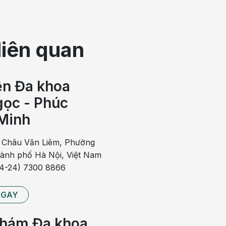
liên quan
ở trẻ em rất dễ nhận biết
u biểu hiện ở bệnh nhân có ít nhất 2 triệu chứng trong các
ện Đa khoa
ọc - Phúc
Minh
oài:
 Châu Văn Liêm, Phường
hành phố Hà Nội, Việt Nam
84-24) 7300 8866
NGAY
hám Đa khoa