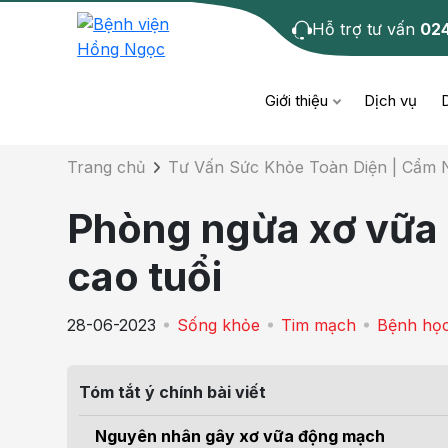
Hỗ trợ tư vấn
02
Chi tiết bài tư 
Giới thiệu
Dịch vụ
Trang chủ
Tư Vấn Sức Khỏe Toàn Diện | Cẩm
Bệnh học
Dươ
Bện
Phòng ngừa xơ vữa
Cơ xương khớp
Da li
Bện
cao tuổi
Giáo dục sức khỏe
Chẩ
Bện
28-06-2023
Sống khỏe
Tim mạch
Bệnh họ
- M
Tiêm chủng
Răng
Bệnh
Tóm tắt ý chính bài viết
Tầm soát ung thư
Tai 
Bện
Nguyên nhân gây xơ vữa động mạch