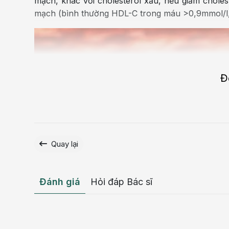
mạch, khác với cholesterol xấu, nếu giảm choles
mạch (bình thường HDL-C trong máu >0,9mmol/l, k
Đ
Quay lại
Đánh giá
Hỏi đáp Bác sĩ