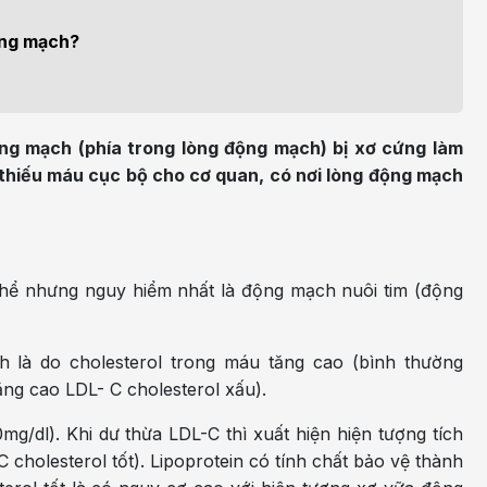
m sức khỏe
Khoa nhi
h học Ung bướu
Bệnh học Tim mạch
động mạch?
 bướu
Tim mạch
 - Tiết niệu
Ngoại khoa
ng mạch (phía trong lòng động mạch) bị xơ cứng làm
lý trị liệu - Phục hồi
Tâm lý và sức khỏe tâm
 thiếu máu cục bộ cho cơ quan, có nơi lòng động mạch
c năng
thần
n thương chỉnh hình
Nam học
thể nhưng nguy hiểm nhất là động mạch nuôi tim (động
là do cholesterol trong máu tăng cao (bình thường
tăng cao LDL- C cholesterol xấu).
g/dl). Khi dư thừa LDL-C thì xuất hiện hiện tượng tích
holesterol tốt). Lipoprotein có tính chất bảo vệ thành