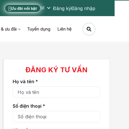
Đăng ký
Đăng nhập
VI
Ưu đãi nổi bật
 & ưu đãi
Tuyển dụng
Liên hệ
ĐĂNG KÝ TƯ VẤN
Họ và tên *
Số điện thoại *