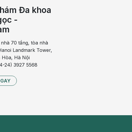
hám Đa khoa
h
ọc -
h ngay lập tức
am
m thường gặp
 nhà 70 tầng, tòa nhà
anoi Landmark Tower,
 Hòa, Hà Nội
ra trong một thời gian dài nếu không phát hiện kịp thời
84-24) 3927 5568
NGAY
h động mạch bị xơ cứng, lòng động mạch bị hẹp lại
nhất là xơ vữa động mạch vành gây thiếu máu cục bộ,
 cơn đau tim đột ngột và tử vong.
òng động mạch não gây hiện tượng rối loạn tuần hoàn
c nhũn não.
ào trong cơ thể, nếu xảy ra ở động mạch chân (cẳng