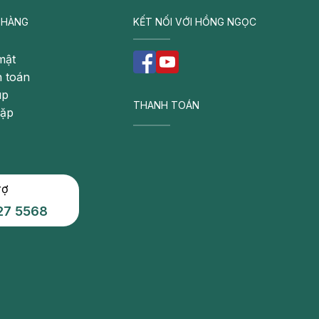
 HÀNG
KẾT NỐI VỚI HỒNG NGỌC
mật
 toán
úp
THANH TOÁN
gặp
rợ
27 5568