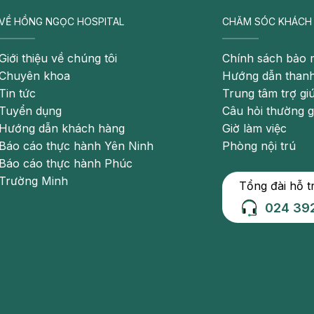
ơn đau chuột rút. Bệnh xơ vữa động mạch cũng là một
VỀ HỒNG NGỌC HOSPITAL
CHĂM SÓC KHÁCH
p.
Giới thiệu về chúng tôi
Chính sách bảo 
Chuyên khoa
Hướng dẫn thanh
Tin tức
Trung tâm trợ gi
Tuyển dụng
Câu hỏi thường 
Hướng dẫn khách hàng
Giờ làm việc
Báo cáo thực hành Yên Ninh
Phòng nội trú
Báo cáo thực hành Phúc
Trường Minh
Tổng đài hỗ t
024 39