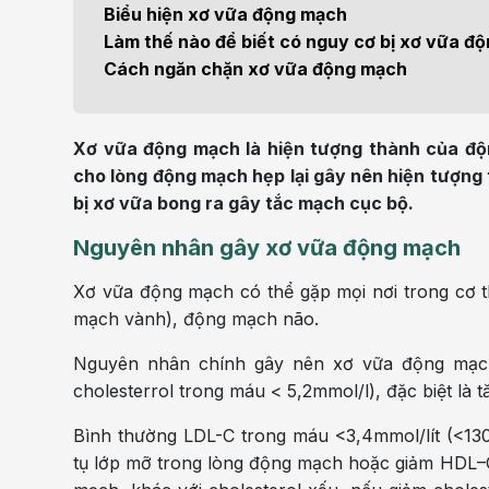
Điện quang can thiệp
Khá
Biểu hiện xơ vữa động mạch
Bện
Làm thế nào để biết có nguy cơ bị xơ vữa 
Thẩm mỹ
Ung
Cách ngăn chặn xơ vữa động mạch
Tiêu hóa - Gan - Mật
Thận
Xơ vữa động mạch là hiện tượng thành của độ
Nội Tiết
Vật 
cho lòng động mạch hẹp lại gây nên hiện tượng
chứ
bị xơ vữa bong ra gây tắc mạch cục bộ.
Cấp cứu - Hồi sức tích
Nguyên nhân gây xơ vữa động mạch
cực
Chấ
Xơ vữa động mạch có thể gặp mọi nơi trong cơ 
mạch vành), động mạch não.
Nguyên nhân chính gây nên xơ vữa động mạch 
cholesterrol trong máu < 5,2mmol/l), đặc biệt là 
Bình thường LDL-C trong máu <3,4mmol/lít (<130m
tụ lớp mỡ trong lòng động mạch hoặc giảm HDL–C c