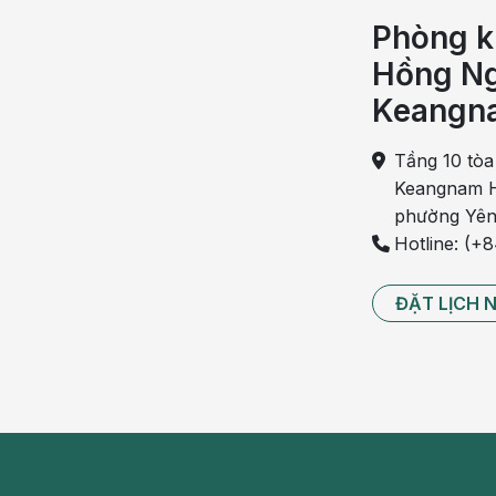
Có thể bạn quan tâm:
Phòng k
Dùng thuốc trong bệnh vữa xơ động mạc
Hồng Ng
Cảnh báo 6 triệu chứng cần khám tim mạc
Keangn
[CẢNH BÁO] 7 bệnh lý tim mạch nguy hiể
Tầng 10 tòa
Biểu hiện xơ vữa động mạch
Keangnam H
phường Yên
Bệnh xơ vữa động mạch có tính chất từ từ và xảy 
Hotline: (+
thì mới có các triệu chứng điển hình.
ĐẶT LỊCH 
Xơ vữa động mạch sớm muộn cũng làm cho thàn
khiến máu cung cấp cho các cơ quan giảm đi, 
thiếu máu cơ tim gây đau thắt ngực và có thể gây
Nếu động mạch ở não bị xơ cứng thì làm hẹp l
não và nặng hơn là đột quỵ do tắc mạch não hoặ
Xơ vữa động mạch xảy ra ở bất kỳ động mạch n