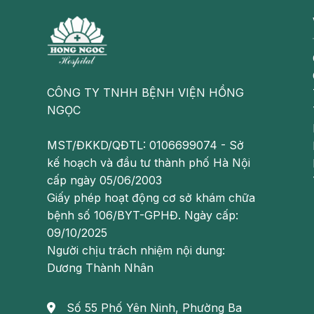
chân) thì sẽ xuất hiện cơn đau cơ giống như c
trong những nguyên nhân chính gây tăng huyết á
CÔNG TY TNHH BỆNH VIỆN HỒNG
NGỌC
MST/ĐKKD/QĐTL: 0106699074 - Sở
kế hoạch và đầu tư thành phố Hà Nội
cấp ngày 05/06/2003
Giấy phép hoạt động cơ sở khám chữa
bệnh số 106/BYT-GPHĐ. Ngày cấp:
09/10/2025
Người chịu trách nhiệm nội dung:
Dương Thành Nhân
Số 55 Phố Yên Ninh, Phường Ba