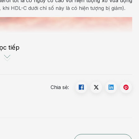
terol tốt là có nguy cơ cao với hiện tượng xơ vữa động
hi HDL-C dưới chỉ số này là có hiện tượng bị giảm).
ọc tiếp
Chia sẻ: