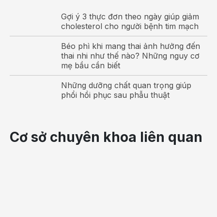
Gợi ý 3 thực đơn theo ngày giúp giảm
cholesterol cho người bệnh tim mạch
Béo phì khi mang thai ảnh hưởng đến
thai nhi như thế nào? Những nguy cơ
mẹ bầu cần biết
Hội chứng uột kích thích
Những dưỡng chất quan trọng giúp
phổi hồi phục sau phẫu thuật
Biểu hiện đặc trưng của hội chứng ruột
kích thích
Triệu trứng của hội chứng ruột kích thích bao gồm:
Cơ sở chuyên khoa liên quan
Đau bụng
Đau là triệu chứng chủ yếu của hội chứng ruột kích thích.
Cơn đau lan toả hoặc khu trú hố chậu trái, quanh rốn, hố
chậu phải.
Đau trên rốn thường từng cơn mạnh. Đau dưới rốn