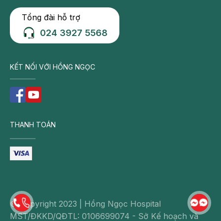
Trung tâm Tiêu hoá – Bệnh viện Đa khoa Hồng
Tổng đài hỗ trợ
Ngọc
024 3927 5568
Bệnh viện Đa khoa Hồng Ngọc Phúc
Trường Minh – Số 8 Châu Văn Liêm, Nam
KẾT NỐI VỚI HỒNG NGỌC
Từ Liêm, Hà Nội
Bệnh viện Đa khoa Hồng Ngọc – 55 Yên
Ninh, Ba Đình, Hà Nội
Phòng khám Hồng Ngọc Savico Long Biên
– Tầng 3, tòa B, Savico Megamall, 07- 09
THANH TOÁN
Nguyễn Văn Linh, Long Biên, Hà Nội
Hotline:
0911 908 856 – 0932 232 016
Email:
khamsuckhoecanhan@hongngochospi
tal.vn
Cập nhật nhiều thông tin hữu ích và
chương trình Ưu đãi tại:
https://www.facebook.com/trungtamtieuhoaB
© Copyright 2023 | Hồng Ngọc Hospital
VHongNgoc
MST/ĐKKD/QĐTL: 0106699074 - Sở Kế hoạch và