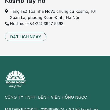
Kosmo Tây Hồ
Tầng 1&2 Tòa nhà NoVo chung cư Kosmo, 161
Xuân La, phường Xuân Đỉnh, Hà Nội
Hotline: (+84-24) 3927 5568
ĐẶT LỊCH NGAY
Táo bón là một dấu hiệu của hội chứng ruột kích thích
Điều trị hội chứng ruột kích
thích
Phần lớn các trường hợp bị hội chứng ruột kích thích
không có khả năng điều trị khỏi hoàn toàn. Việc điều trị
CÔNG TY TNHH BỆNH VIỆN HỒNG NGỌC
theo triệu chứng thường có hiệu quả làm giảm sự khó
chịu cho người bệnh. Tuy không làm dứt hẳn mọi triệu
MST/ĐKKD/QĐTL: 0106699074 - Sở kế hoạch và