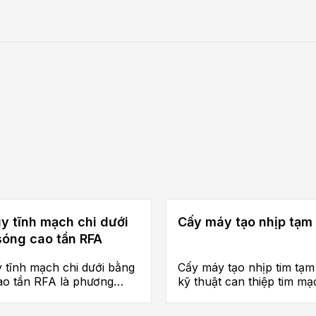
er huyết áp nhỏ gọn
nên việc nắm bắt được tình trạng huyết áp sớm sẽ giúp
ũng như dự phòng những biến chứng có thể xảy ra để có
ng hợp sau:
y tĩnh mạch chi dưới
Cấy máy tạo nhịp tạm 
sóng cao tần RFA
 tĩnh mạch chi dưới bằng
Cấy máy tạo nhịp tim tạm 
áp
ao tần RFA là phương
kỹ thuật can thiệp tim m
n thiệp nhiệt nội tĩnh
cứu được thực hiện cho 
trị tăng huyết áp hiệu quả
sử dụng ống dẫn phát ra
trường hợp nhồi máu cơ t