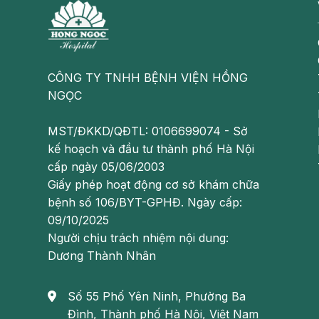
CÔNG TY TNHH BỆNH VIỆN HỒNG
NGỌC
MST/ĐKKD/QĐTL: 0106699074 - Sở
kế hoạch và đầu tư thành phố Hà Nội
cấp ngày 05/06/2003
Giấy phép hoạt động cơ sở khám chữa
bệnh số 106/BYT-GPHĐ. Ngày cấp:
09/10/2025
Người chịu trách nhiệm nội dung:
Nắm bắt được tình trạng huyết áp sớm sẽ 
Dương Thành Nhân
Holter huyết áp có những ưu điểm gì?
Số 55 Phố Yên Ninh, Phường Ba
Holter huyết áp là kỹ thuật theo dõi huyết áp tự
Đình, Thành phố Hà Nội, Việt Nam