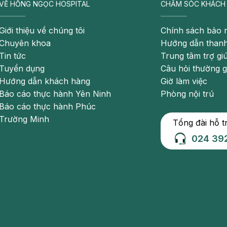
VỀ HỒNG NGỌC HOSPITAL
CHĂM SÓC KHÁCH
Giới thiệu về chúng tôi
Chính sách bảo 
Chuyên khoa
Hướng dẫn thanh
Tin tức
Trung tâm trợ gi
Tuyển dụng
Câu hỏi thường 
Hướng dẫn khách hàng
Giờ làm việc
Báo cáo thực hành Yên Ninh
Phòng nội trú
Báo cáo thực hành Phúc
Trường Minh
Tổng đài hỗ t
024 39
giúp chẩn đoán chính xác sức khỏe của người bệnh
 động, liên tục. Hiện nay, đây là lựa chọn hàng đầu cho