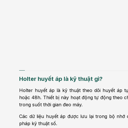
Điện quang can thiệp
Khá
Bện
Thẩm mỹ
Ung
Tiêu hóa - Gan - Mật
Thận
Nội Tiết
Vật 
chứ
Cấp cứu - Hồi sức tích
cực
Chấ
Holter huyết áp là kỹ thuật gì?
Holter huyết áp là kỹ thuật theo dõi huyết áp tự
hoặc 48h. Thiết bị này hoạt động tự động theo ch
trong suốt thời gian đeo máy.
Các dữ liệu huyết áp được lưu lại trong bộ nhớ
pháp kỹ thuật số.