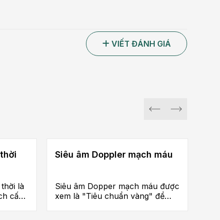
VIẾT ĐÁNH GIÁ
thời
Siêu âm Doppler mạch máu
thời là
Siêu âm Dopper mạch máu được
ạch cấp
xem là "Tiêu chuẩn vàng" để
các
đánh giá tình trạng và lựa chọn
im, rối
phương pháp điều trị suy tĩnh