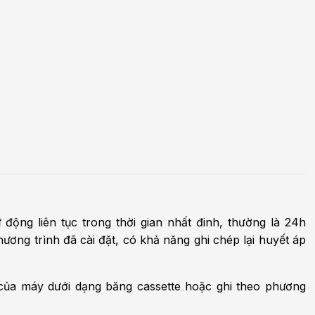
m sức khỏe
Khoa nhi
h học Ung bướu
Bệnh học Tim mạch
 bướu
Tim mạch
 - Tiết niệu
Ngoại khoa
lý trị liệu - Phục hồi
Tâm lý và sức khỏe tâm
c năng
thần
n thương chỉnh hình
Nam học
 động liên tục trong thời gian nhất đinh, thường là 24h
ương trình đã cài đặt, có khả năng ghi chép lại huyết áp
 của máy dưới dạng băng cassette hoặc ghi theo phương