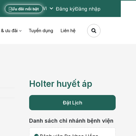
Đăng ký
Đăng nhập
VI
Ưu đãi nổi bật
 & ưu đãi
Tuyển dụng
Liên hệ
Holter huyết áp
Đặt Lịch
Danh sách chi nhánh bệnh viện