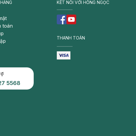
 HÀNG
KẾT NỐI VỚI HỒNG NGỌC
mật
 toán
úp
THANH TOÁN
gặp
rợ
27 5568