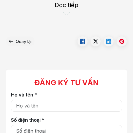
Đọc tiếp
Đau nhức, nặng chân, đặc biệt khi đứng lâu
Phù mắt cá chân vào cuối ngày
Chuột rút về đêm
Cảm giác nóng rát, tê bì chân
Quay lại
Nổi gân xanh, tĩnh mạch ngoằn ngoèo dưới da
Da vùng cổ chân sậm màu, ngứa hoặc loét lâu lành
Suy tĩnh mạch chi dưới thường gặp ở người đứng lâu, ngồi
nhiều, phụ nữ sau sinh, người thừa cân béo phì hoặc có yếu
tố di truyền.
ĐĂNG KÝ TƯ VẤN
Nếu không điều trị sớm, bệnh có thể tiến triển nặng và gây ra
Họ và tên *
nhiều biến chứng nguy hiểm như: huyết khối tĩnh mạch, loét
da, hoại tử, ảnh hưởng vận động và thẩm mỹ.
Số điện thoại *