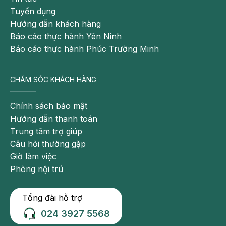
phương pháp dùng laser/sóng cao tần
Tuyển dụng
Có thể sinh hoạt nhẹ nhàng ngay sau can thiệp
Hướng dẫn khách hàng
Báo cáo thực hành Yên Ninh
Báo cáo thực hành Phúc Trường Minh
CHĂM SÓC KHÁCH HÀNG
Chính sách bảo mật
Hướng dẫn thanh toán
Trung tâm trợ giúp
Câu hỏi thường gặp
Giờ làm việc
Phòng nội trú
Phòng thủ thuật hiện đại, đảm bảo an toàn tại BVĐK
Hồng Ngọc
Tổng đài hỗ trợ
Bơm keo sinh học điều trị suy tĩnh mạch
024 3927 5568