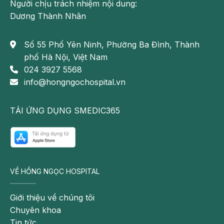
Người chịu trách nhiệm nội dung:
Bơm keo sinh học sử dụng loại keo y tế chuyên dụng
Dương Thành Nhân
để đóng tĩnh mạch bị suy
Ưu điểm của phương pháp bơm keo sinh
Số 55 Phố Yên Ninh, Phường Ba Đình, Thành
học điều trị suy tĩnh mạch
phố Hà Nội, Việt Nam
024 3927 5568
So với phẫu thuật truyền thống hoặc một số phương pháp can
info@hongngochospital.vn
thiệp khác, bơm keo sinh học có nhiều ưu điểm nổi bật:
TẢI ỨNG DỤNG SMEDIC365
Ít xâm lấn, không cần phẫu thuật mở
Không cần gây mê toàn thân
Ít đau hơn và hạn chế chảy máu
Không cần mang tất áp lực kéo dài sau thủ thuật
Thời gian thực hiện nhanh, chỉ khoảng 30 phút
VỀ HỒNG NGỌC HOSPITAL
Có thể đi lại sớm ngay sau can thiệp
Giới thiệu về chúng tôi
Ít để lại sẹo, đảm bảo tính thẩm mỹ
Chuyên khoa
Giảm nguy cơ tổn thương thần kinh hoặc bỏng nhiệt so với
Tin tức