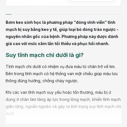
Bơm keo sinh học là phương pháp “đóng vĩnh viễn” tĩnh
mạch bị suy bằng keo y tế, giúp loại bỏ dòng trào ngược -
nguyên nhân gốc của bệnh. Phương pháp này được đánh
giá cao với mức xâm lấn tối thiểu và phục hồi nhanh.
Suy tĩnh mạch chi dưới là gì?
Tĩnh mạch chi dưới có nhiệm vụ đưa máu từ chân trở về tim.
Bên trong tĩnh mạch có hệ thống van một chiều giúp máu lưu
thông đúng hướng, chống chảy ngược.
Khi các van tĩnh mạch suy yếu hoặc tổn thương, máu bị ứ
đọng ở chân làm tăng áp lực trong lòng mạch, khiến tĩnh mạch
giãn rộng, ngoằn ngoèo và gây ra tình trạng suy tĩnh mạch chi
dưới.
Người bị suy tĩnh mạch thường có các biểu hiện như: