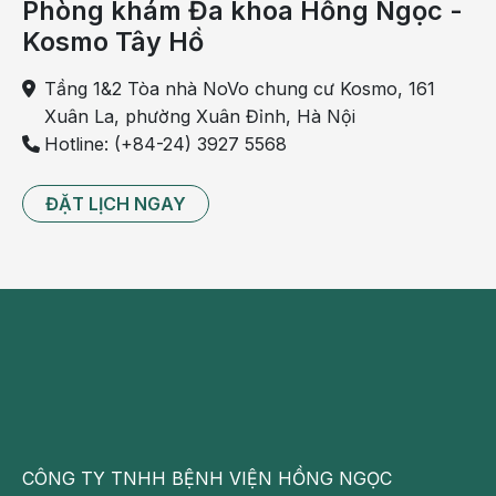
Phòng khám Đa khoa Hồng Ngọc -
cấp tiến triển không đặc hiệu, dễ nhầm lẫn với các
bệnh lý hô hấp khác nên bác sĩ Tiến đưa ra khuyến
Kosmo Tây Hồ
cáo:
“Mọi người không được chủ quan, tự điều trị tại
Tầng 1&2 Tòa nhà NoVo chung cư Kosmo, 161
nhà mà khi xuất hiện các biểu hiện như: sốt, ho, đau
Xuân La, phường Xuân Đỉnh, Hà Nội
ngực, khó thở, môi và đầu chi thâm tím, thở nhanh,
Hotline: (+84-24) 3927 5568
nhịp tim nhanh, vã mồ hôi… cần tới bệnh viện ngay
lập tức để được chẩn đoán và cấp cứu kịp thời.
ĐẶT LỊCH NGAY
CÔNG TY TNHH BỆNH VIỆN HỒNG NGỌC