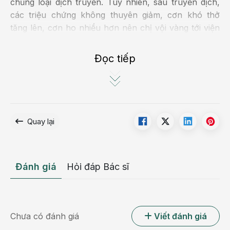
chủng loại dịch truyền. Tuy nhiên, sau truyền dịch,
các triệu chứng không thuyên giảm, cơn khó thở
tăng lên, cơn ho nhiều hơn nên chị vội vàng tới viện
thăm khám.
Đọc tiếp
Quay lại
Kết quả chụp Xquang phổi thời điểm nhập viện cho
Đánh giá
Hỏi đáp Bác sĩ
thấy bệnh nhân bị mờ toàn bộ phổi trái, đáy phổi phải
Qua khai thác bệnh sử, được biết bệnh nhân có tiền
sử cao huyết áp nhưng không điều trị. Tại thời điểm
Chưa có đánh giá
Viết đánh giá
thăm khám, huyết áp của bệnh nhân G. đo được là