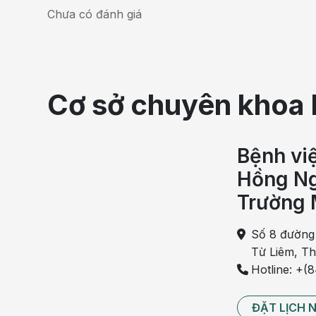
Chưa có đánh giá
Cơ sở chuyên khoa 
Bệnh vi
Hồng Ng
Trường 
Số 8 đường
Từ Liêm, T
Buồn nôn mệt mỏi và chán ăn có t
Hotline: +(
Nguyên nhân chính có thể dẫn đến triệu chứng
buồn 
ĐẶT LỊCH 
chán ăn có thể do bị nhiễm trùng dạ dày. Do sử 