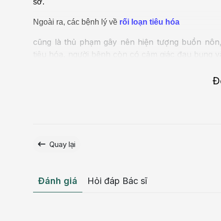
sở.
Ngoài ra, các bệnh lý về
rối loạn tiêu hóa
cũng là thủ phạm gây nên hiện tượng buồn nôn,
tiêu hóa, người bệnh còn có cảm giác đau bụng 
Buồn nôn mệt mỏi chán ăn
Đ
Khi cơ thể mệt mỏi sẽ rất dễ xảy ra hiện tượng buồn 
từ trẻ em đến người lớn. Về lâu dài, người bệnh sẽ 
thần.
Quay lại
Đánh giá
Hỏi đáp Bác sĩ