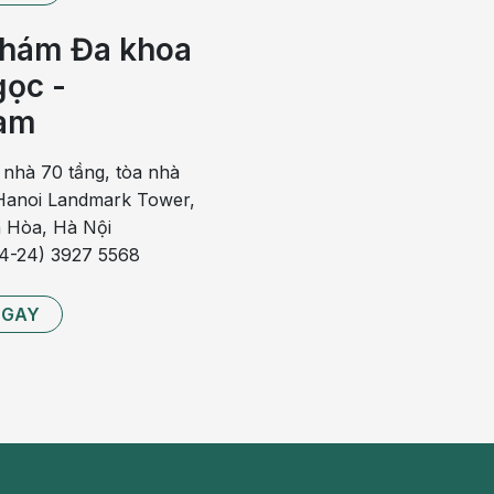
ột và hệ tiêu hóa, do chứng rối loạn tiền đình…
hám Đa khoa
ển biến nặng. Thậm chí đe dọa đến tính mạng của người mắc
ọc -
 cần nhanh chóng liên hệ với bác sĩ để được kiểm tra và điều
am
 nhà 70 tầng, tòa nhà
anoi Landmark Tower,
cảnh báo về các vấn đề đường ruột hoặc dạ dày. Ngoài các
 Hòa, Hà Nội
 bệnh còn xuất hiện các hiện tượng như ợ hơi,
ợ nóng
84-24) 3927 5568
cần tìm đến các bệnh viện chuyên khoa để được nội soi và
NGAY
mệt mỏi đau đầu là bệnh gì. Thông thường, người mắc phải
ên.
ệu chứng như đau đầu, buồn nôn, mệt mỏi, hoa mắt chóng mặt,