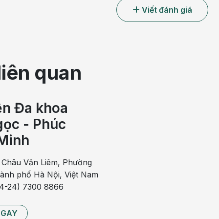
Viết đánh giá
liên quan
ện Đa khoa
ọc - Phúc
Minh
 Châu Văn Liêm, Phường
hành phố Hà Nội, Việt Nam
hể do bệnh lý về dạ dày hoặc hệ tiêu hóa
84-24) 7300 8866
nôn mệt mỏi
NGAY
dụng thuốc lá, rượu bia vượt quá ngưỡng chịu đựng của