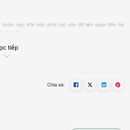
 buồn ngủ. Khi mắc phải các vấn đề liên quan đến hệ
và chán ăn.
ọc tiếp
nôn chán ăn. Tình trạng này xuất hiện hầu hết ở mọi lứa tuổi
bị ảnh hưởng nghiêm trọng đến cả sức khỏe thể chất lẫn tinh
Chia sẻ: