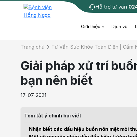
Hỗ trợ tư vấn
02
Chi tiết bài tư 
Giới thiệu
Dịch vụ
Trang chủ
Tư Vấn Sức Khỏe Toàn Diện | Cẩm
Bệnh học
Dươ
Bện
Giải pháp xử trí bu
Cơ xương khớp
Da li
Bện
bạn nên biết
Giáo dục sức khỏe
Chẩ
Bện
17-07-2021
- M
Tiêm chủng
Răng
Bệnh
Tóm tắt ý chính bài viết
Tầm soát ung thư
Tai 
Bện
Nhận biết các dấu hiệu buồn nôn mệt mỏi t
Điện quang can thiệp
Khá
Một số nguyên nhân dẫn đến hiện tượng bu