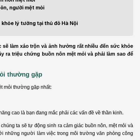
h học Ung bướu
Bệnh học Tim mạch
 nôn, người mệt mỏi
 bướu
Tim mạch
khỏe lý tưởng tại thủ đô Hà Nội
 - Tiết niệu
Ngoại khoa
lý trị liệu - Phục hồi
Tâm lý và sức khỏe tâm
c sẽ làm xáo trộn và ảnh hưởng rất nhiều đến sức khỏe
c năng
thần
ây ra triệu chứng buồn nôn mệt mỏi và phải làm sao để
n thương chỉnh hình
Nam học
mỏi thường gặp
ệt mỏi thường gặp nhất:
 năng cao là bạn đang mắc phải các vấn đề về thần kinh.
hể chúng ta sẽ tự động sinh ra cảm giác buồn nôn, mệt mỏi và
với những người làm việc trong môi trường văn phòng công