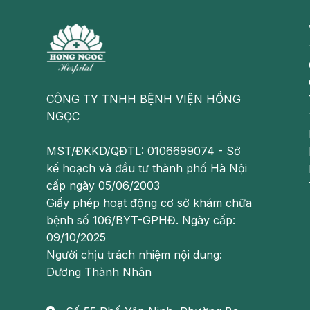
xây xẩm mặt mày, đột ngột
ù tai
…
CÔNG TY TNHH BỆNH VIỆN HỒNG
NGỌC
MST/ĐKKD/QĐTL: 0106699074 - Sở
kế hoạch và đầu tư thành phố Hà Nội
cấp ngày 05/06/2003
Giấy phép hoạt động cơ sở khám chữa
bệnh số 106/BYT-GPHĐ. Ngày cấp:
09/10/2025
Người chịu trách nhiệm nội dung:
Dương Thành Nhân