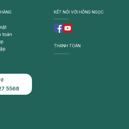
 HÀNG
KẾT NỐI VỚI HỒNG NGỌC
mật
 toán
úp
THANH TOÁN
gặp
rợ
27 5568