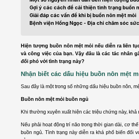
Bện
Gợi ý các cách để cải thiện tình trạng buồn
Thẩm mỹ
Ung
Giải đáp các vấn đề khi bị buồn nôn mệt mỏi
Bệnh viện Hồng Ngọc - Địa chỉ chăm sóc sức 
Tiêu hóa - Gan - Mật
Thận
Nội Tiết
Vật 
Hiện tượng buồn nôn mệt mỏi nếu diễn ra liên tụ
chứ
và công việc của bạn. Vậy đâu là các tác nhân g
Cấp cứu - Hồi sức tích
đối phó với tình trạng này?
cực
Chấ
Nhận biết các dấu hiệu buồn nôn mệt 
Sau đây là một trong số những dấu hiệu buồn nôn, m
Buồn nôn mệt mỏi buồn ngủ
Khi thường xuyên xuất hiện các triệu chứng này, khả
Nếu phải hoạt động trí não trong thời gian dài, cơ t
buồn ngủ. Tình trạng này diễn ra khá phổ biến đối 