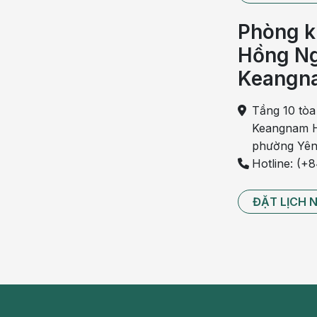
cơ thể. Hoặc do mắc phải các bệnh lý về đường ru
Phòng k
Nếu không được điều trị kịp thời, bệnh có thể chuy
Hồng Ng
phải. Do đó, khi xuất hiện các triệu chứng trên, bạn
trị.
Keangn
Buồn nôn mệt mỏi đau bụng
Tầng 10 tòa
Keangnam H
Bụng khó chịu buồn nôn mệt mỏi
là những dấu hiệu 
phường Yên
triệu chứng như buồn nôn, mệt mỏi, đau bụng. Người
Hotline: (+
, rát bụng, đau bụng âm ỉ.
Muốn xác định đúng nguyên nhân gây bệnh, chúng ta 
ĐẶT LỊCH 
chữa trị kịp thời.
Buồn nôn mệt mỏi đau đầu
Không ít người thắc mắc không biết liệu buồn nôn 
các vấn đề về rối loạn tiền đình sẽ có các biểu hiện tr
Khi bị rối loạn tiền đình, người bệnh sẽ có các tri