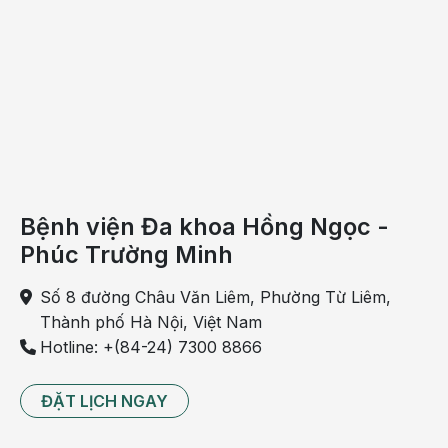
âm,
nội soi dạ dày
. Bởi nguyên nhân chóng mặt, đau
bụng có thể do stress gây viêm hang vị dạ dày,...
Bệnh viện Đa khoa Hồng Ngọc -
Phúc Trường Minh
Số 8 đường Châu Văn Liêm, Phường Từ Liêm,
Thành phố Hà Nội, Việt Nam
Hotline: +(84-24) 7300 8866
Căng thẳng, stress quá mức có thể dẫn đến buồn nôn
chóng mặt đau bụng
ĐẶT LỊCH NGAY
Sức khỏe thần kinh