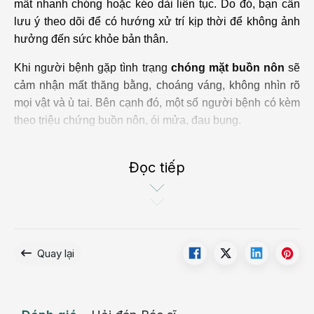
mất nhanh chóng hoặc kéo dài liên tục. Do đó, bạn cần
lưu ý theo dõi để có hướng xử trí kịp thời để không ảnh
hưởng đến sức khỏe bản thân.
Khi người bệnh gặp tình trạng
chóng mặt buồn nôn
sẽ
cảm nhận mất thăng bằng, choáng váng, không nhìn rõ
mọi vật và ù tai. Bên cạnh đó, một số người bệnh có kèm
theo triệu chứng buồn nôn, ói mửa, đau bụng.
Chóng mặt buồn nôn thường do thay đổi tư thế đột ngột
Đọc tiếp
như quay đầu, cúi đầu, đứng lên, ngồi xuống,... Khi gặp
tình trạng này, người bệnh chỉ cần nghỉ ngơi, thư giãn,
thả lỏng trong vài phút, cơ thể sẽ hồi phục.
Nếu chóng mặt buồn nôn không phải do thay đổi tư thế
hay nghỉ ngơi nhưng không thuyên giảm. Bạn nên tới các
Quay lại
bệnh viện gần nhất để khám chẩn đoán sớm. Bởi có thể
bạn đang gặp phải các bệnh lý nguy hiểm như: nhồi máu
não, xuất huyết não, đau dạ dày, rối loạn tiêu hóa. Hoặc