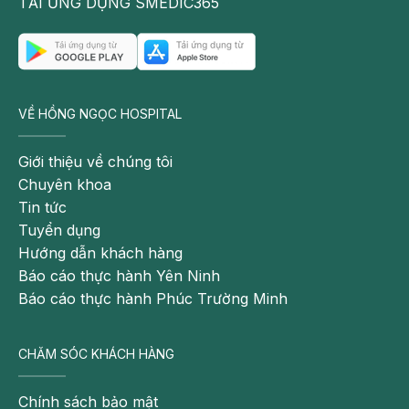
TẢI ỨNG DỤNG SMEDIC365
VỀ HỒNG NGỌC HOSPITAL
Giới thiệu về chúng tôi
Chuyên khoa
Hiện tượng ốm nghén khi mang thai có thể gây buồn nôn
Tin tức
chóng mặt đau bụng
Tuyển dụng
Hướng dẫn khách hàng
Các vấn đề sức khỏe khác
Báo cáo thực hành Yên Ninh
Ngoài ra, tình trạng buồn nôn chóng mặt đau bụng và đau
Báo cáo thực hành Phúc Trường Minh
đầu còn có các nguyên nhân khác như:
CHĂM SÓC KHÁCH HÀNG
Tác dụng phụ của thuốc.
Thiểu năng tuần hoàn não. Rối loạn tiền đình nặng.
Chính sách bảo mật