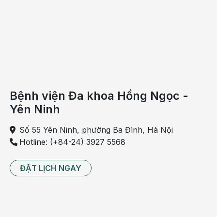
Một số yếu tố sức khỏe thần kinh cũng là nguyên nhân
dẫn đến tình trạng buồn nôn chóng mặt đau bụng như:
Đau nửa đầu
Viêm dây thần kinh tiền đình
Nhức đầu Migraine
Bệnh viện Đa khoa Hồng Ngọc -
Thiểu năng tuần hoàn não
Yên Ninh
Trầm cảm
Số 55 Yên Ninh, phường Ba Đình, Hà Nội
Hotline: (+84-24) 3927 5568
Đau dạ dày và rối loạn tiêu hóa
Chướng bụng
buồn nôn chóng mặt cũng là biểu hiện
ĐẶT LỊCH NGAY
của bệnh đau dạ dày và rối loạn tiêu hóa. Do chế độ ăn
uống không khoa học hay ăn thức ăn không đảm bảo vệ
sinh. Ngộ độc thực phẩm cũng có những biển hiện như
chóng mặt buồn nôn đau bụng
sau khi ăn. Nếu tình