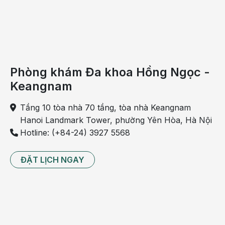
trạng này diễn ra liên tục sẽ dẫn đến cơ thể bị mất nước,
gây những biến chứng nguy hiểm.
Phòng khám Đa khoa Hồng Ngọc -
Keangnam
Tầng 10 tòa nhà 70 tầng, tòa nhà Keangnam
Hanoi Landmark Tower, phường Yên Hòa, Hà Nội
Hotline: (+84-24) 3927 5568
ĐẶT LỊCH NGAY
Buồn nôn chóng mặt đau bụng có thể do bị đau dạ dày
hoặc rối loạn tiêu hóa
Viêm tai