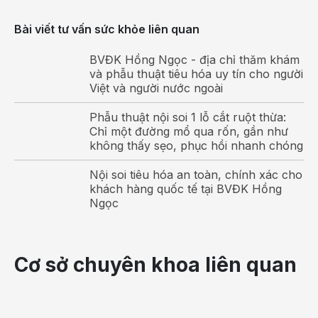
bệnh viêm ruột như bệnh Crohn, viêm loét đại
Bài viết tư vấn sức khỏe liên quan
tràng bị bệnh viêm trực tràng.
Sử dụng thuốc kháng sinh:
Lạm dụng thuốc kháng
BVĐK Hồng Ngọc - địa chỉ thăm khám
sinh, các loại thuốc giảm đau, thuốc điều trị nhiễm
và phẫu thuật tiêu hóa uy tín cho người
Việt và người nước ngoài
trùng có khả năng tiêu diệt lợi khuẩn đường ruột.
Từ đó, gây mất cân bằng hệ vi sinh đường ruột và
Phẫu thuật nội soi 1 lỗ cắt ruột thừa:
tạo điều kiện thuận lợi cho vi khuẩn có hại
Chỉ một đường mổ qua rốn, gần như
Clostridium phát triển gây bệnh viêm trực tràng.
không thấy sẹo, phục hồi nhanh chóng
Quan hệ tình dục không an toàn:
Nhiều người sẽ
Nội soi tiêu hóa an toàn, chính xác cho
ngạc nhiên về điều này vì việc quan hệ tình dục
khách hàng quốc tế tại BVĐK Hồng
không an toàn hay quan hệ qua đường hậu môn sẽ
Ngọc
tạo điều kiện cho vi khuẩn và các mầm bệnh tự
bên ngoài chui vào ống trực tràng, làm tăng nguy
cơ trực tràng bị viêm nhiễm.
Cơ sở chuyên khoa liên quan
Xạ trị ung thư:
Nhiều bệnh nhân ung thư thực hiện
xạ trị gần sát khu vực trực tràng như xạ trị bệnh
ung thư buồng trứng, ung thư tuyến tiền liệt sẽ làm