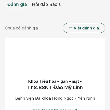
Viêm trực tràng mãn tính là giai đoạn nặng của
Đánh giá
Hỏi đáp Bác sĩ
bệnh khi các tổn thương đã xâm lấn sâu vào các
lớp biểu mô và tiến lên phía trên niêm mạc đại
tràng.
Chưa có đánh giá
Viết đánh giá
Khoa Tiêu hóa – gan – mật -
ThS.BSNT Đào Mỹ Linh
Bệnh viện Đa khoa Hồng Ngọc - Yên Ninh
Viêm trực tràng tiến triển thành ung thư