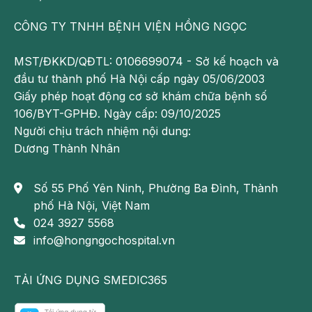
quá nhiều đến sức khỏe của người bệnh. Tuy nhiên,
nếu không được điều trị sớm, bệnh sẽ để lại nhiều
CÔNG TY TNHH BỆNH VIỆN HỒNG NGỌC
biến chứng nguy hiểm như:
MST/ĐKKD/QĐTL: 0106699074 - Sở kế hoạch và
Thiếu máu:
Viêm trực tràng, đặc biệt với những
đầu tư thành phố Hà Nội cấp ngày 05/06/2003
trường hợp nặng thường gây chảy máu liên tục khi
Giấy phép hoạt động cơ sở khám chữa bệnh số
đi đại tiện. Điều đó không chỉ gây đau, khó chịu mà
106/BYT-GPHĐ. Ngày cấp: 09/10/2025
còn khiến bệnh nhân bị
thiếu máu
nếu tình trạng
Người chịu trách nhiệm nội dung:
này diễn ra trong thời gian dài, khiến cho người
Dương Thành Nhân
bệnh cảm thấy mệt mỏi, hoa mắt, chóng mặt, đau
đầu, da dẻ nhợt nhạt.
Số 55 Phố Yên Ninh, Phường Ba Đình, Thành
Vết loét rộng và rò rỉ:
Với những trường hợp viêm
phố Hà Nội, Việt Nam
trực tràng mãn tính, các vị trí viêm có thể hình
024 3927 5568
thành các vết loét lớn. Lâu dần, chúng lan rộng
info@hongngochospital.vn
qua thành ruột, tạo nên lỗ rò giữa ruột và da hoặc
các cơ quan khác với ruột như bàng quang hay âm
đạo.
TẢI ỨNG DỤNG SMEDIC365
Ung thư trực tràng:
Một biến chứng rất nguy hiểm