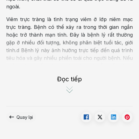
ngoài.
Viêm trực tràng là tình trạng viêm ở lớp niêm mạc
trực tràng. Bệnh có thể xảy ra trong thời gian ngắn
hoặc trở thành mạn tính. Đây là bệnh lý rất thường
gặp ở nhiều đối tượng, không phân biệt tuổi tác, giới
tính.d Bệnh lý này ảnh hưởng trực tiếp đến quá trình
tiêu hóa và gây nhiều phiền toái cho người bệnh. Nếu
không được điều trị kịp thời, bệnh sẽ diễn biến nặng,
thậm chí gây
ung thư trực tràng
.
Đọc tiếp
Các giai đoạn của viêm trực tràng
Viêm trực tràng chia làm 2 giai đoạn gồm cấp tĩnh và
mãn tính.
Quay lại
Viêm trực tràng cấp tính là giai đoạn những tổn
thương chỉ xuất hiện ở lớp niêm mạc phía trên
cùng và chưa xâm nhập và thành ruột;