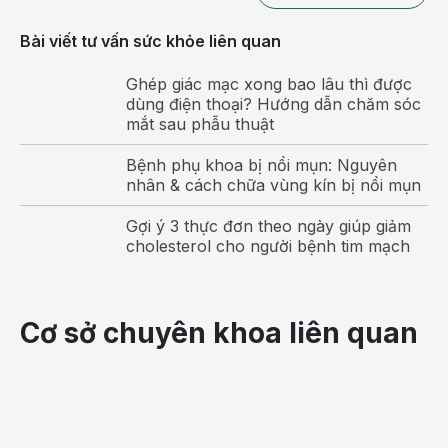
hạch lympho này có thể bị kích thích và hình thành
Bài viết tư vấn sức khỏe liên quan
những khối u trong vòm họng.
Với bệnh
viêm họng hạt
Ghép giác mạc xong bao lâu thì được
dùng điện thoại? Hướng dẫn chăm sóc
mắt sau phẫu thuật
, thông thường người bệnh có thể trực tiếp quan sát
ở phía sau của thành họng, nhận thấy những hạt
Bệnh phụ khoa bị nổi mụn: Nguyên
nhỏ nổi lên khắp bề mặt với nhiều kích thước khác
nhân & cách chữa vùng kín bị nổi mụn
nhau. Những hạt nổi lên ở thành họng này thường
không gây đau đớn nhưng gây cảm giác khó chịu,
Gợi ý 3 thực đơn theo ngày giúp giảm
cholesterol cho người bệnh tim mạch
vướng víu tại họng và ngứa họng.
Cơ sở chuyên khoa liên quan