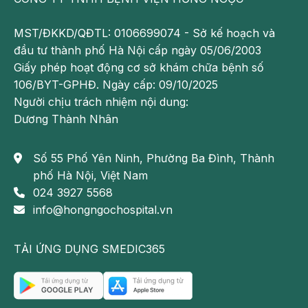
vòm họng rất có thể là dấu hiệu của ung thư vòm
họng.
MST/ĐKKD/QĐTL: 0106699074 - Sở kế hoạch và
đầu tư thành phố Hà Nội cấp ngày 05/06/2003
Ung thư vòm họng hay còn gọi là sự gia tăng bất
Giấy phép hoạt động cơ sở khám chữa bệnh số
thường không có lợi của các tế bào tại vòm họng và
106/BYT-GPHĐ. Ngày cấp: 09/10/2025
hình thành khối u tại đây. Nếu không được phát hiện
Người chịu trách nhiệm nội dung:
sớm và can thiệp điều trị kịp thời, bệnh có thể gây
Dương Thành Nhân
biến chứng nguy hiểm.
Ngoài tình trạng vòm họng nổi cục lớn, ung thư vòm
Số 55 Phố Yên Ninh, Phường Ba Đình, Thành
họng còn biểu hiện một số triệu chứng như sau:
phố Hà Nội, Việt Nam
024 3927 5568
Hạch bạch huyết dưới hàm bị sưng: Sưng đau
info@hongngochospital.vn
hạch bạch huyết ở phần dưới hàm và sau tai xuất
hiện trên 70% ở những bệnh nhân bị ung thư vòm
TẢI ỨNG DỤNG SMEDIC365
họng.
Ho khan, ho có đờm
, dai dẳng lâu ngày không khỏi kèm theo hiện