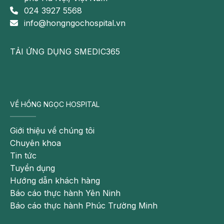
bốc hơi nhanh hơn. Sau 6–8 giờ ngủ, người bệnh dễ 
024 3927 5568
thức dậy với cảm giác khô rát, vướng họng hoặc đau 
info@hongngochospital.vn
nhẹ khi nuốt.
Nhiệt độ quá thấp làm đường thở nhạy cảm hơn:
TẢI ỨNG DỤNG SMEDIC365
Không khí lạnh có thể kích thích niêm mạc họng, mũi 
và thanh quản, nhất là ở người có cơ địa dị ứng, viêm 
mũi xoang hoặc hen phế quản.
Gió điều hòa thổi trực tiếp làm khô họng nhanh 
VỀ HỒNG NGỌC HOSPITAL
hơn:
 Nếu luồng gió hướng thẳng vào mặt, mũi hoặc 
cổ, niêm mạc dễ mất ẩm và kích thích hơn so với khi 
Giới thiệu về chúng tôi
không khí được phân tán đều.
Chuyên khoa
Điều hòa bẩn có thể chứa bụi, nấm mốc, dị nguyên:
Tin tức
Nếu máy lạnh không được vệ sinh định kỳ, các tác 
Tuyển dụng
nhân này có thể phát tán trong phòng và kích thích mũi 
Hướng dẫn khách hàng
họng.
Báo cáo thực hành Yên Ninh
Báo cáo thực hành Phúc Trường Minh
Đau họng chủ yếu vào buổi sáng, kèm khô miệng, khô mũi 
hoặc nghẹt mũi nhẹ; triệu chứng giảm dần sau khi uống nước, 