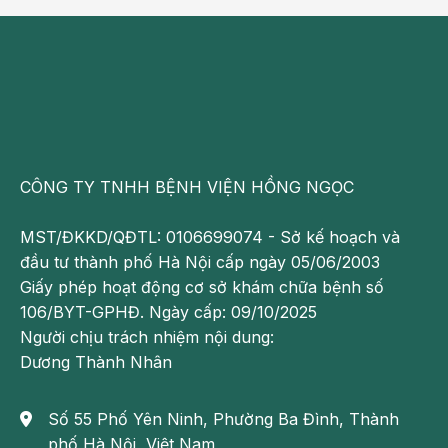
khi nuốt
nuốt, đau nặng
Uống ít nước
Khô miệng, nước 
Uống nước đều, 
tiểu vàng đậm, 
cá nhân hóa nếu 
môi khô
có bệnh tim/thận
1. Phòng điều hòa quá lạnh hoặc quá khô
CÔNG TY TNHH BỆNH VIỆN HỒNG NGỌC
Đây là một trong những nguyên nhân phổ biến, đặc biệt vào 
MST/ĐKKD/QĐTL: 0106699074 - Sở kế hoạch và
mùa hè hoặc ở người ngủ điều 
đầu tư thành phố Hà Nội cấp ngày 05/06/2003
hòa cả đêm. Điều hòa không trực tiếp gây viêm họng, nhưng 
Giấy phép hoạt động cơ sở khám chữa bệnh số
không khí lạnh và khô có thể làm niêm mạc mũi họng mất độ 
106/BYT-GPHĐ. Ngày cấp: 09/10/2025
ẩm tự nhiên.
Người chịu trách nhiệm nội dung:
Dương Thành Nhân
Cơ chế thường gặp gồm:
Điều hòa làm giảm độ ẩm không khí:
 Khi độ ẩm 
Số 55 Phố Yên Ninh, Phường Ba Đình, Thành
trong phòng thấp, nước trên bề mặt niêm mạc họng 
phố Hà Nội, Việt Nam