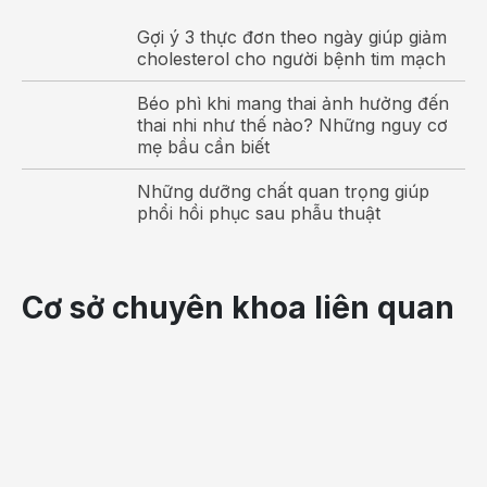
Gợi ý 3 thực đơn theo ngày giúp giảm
Ngừng kích thích khi bạn đạt đến mức khoái cảm cao
cholesterol cho người bệnh tim mạch
hơn, gần với độ cực khoái. Ngưng vài giây, nhưng không
quá lâu, dễ mất hiện tượng cương nhưng đủ dài để sự
Béo phì khi mang thai ảnh hưởng đến
hưng phấn của bạn giảm đi một chút.
thai nhi như thế nào? Những nguy cơ
mẹ bầu cần biết
Sau đó, bắt đầu lại việc kích thích dương vật và đầu
Những dưỡng chất quan trọng giúp
dương vật theo nhịp. Thực hiện ba lần chu kỳ trên. Cuối
phổi hồi phục sau phẫu thuật
cùng, bạn có thể tiếp tục lần thứ tư nhanh và thoải mái
tùy theo khả năng của bạn.
Trong giai đoạn này, cố gắng tập trung vào khoái cảm của
Cơ sở chuyên khoa liên quan
dương vật. Đừng cố gắng kiềm chế hay ngăn cản nó.