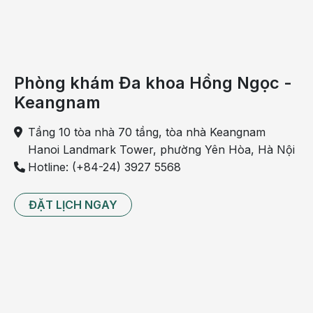
men gan bình thường.
Có thể bạn quan tâm:
Cẩm nang chăm sóc bà bầu bị viêm gan B
khoa học nhất
Phòng khám Đa khoa Hồng Ngọc -
Tiêm phòng viêm gan A có cần thiết
Keangnam
không? Bao nhiêu tiền?
Danh sách thuốc điều trị viêm gan B mới
Tầng 10 tòa nhà 70 tầng, tòa nhà Keangnam
nhất
Hanoi Landmark Tower, phường Yên Hòa, Hà Nội
Hotline: (+84-24) 3927 5568
Các xét nghiệm sau khi chẩn đoán
ĐẶT LỊCH NGAY
Khi biết bệnh nhân bị viêm gan C, bác sĩ sẽ tiến hành
thêm các xét nghiệm chẩn đoán viêm gan C để tìm hiểu
thêm về tình trạng của bệnh như:
Xét nghiệm kiểu gen
để tìm ra loại nào trong sáu loại
(kiểu gen) của viêm gan C mà bệnh nhân đang có.