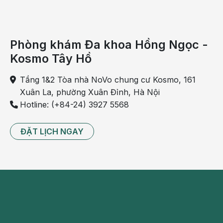
Các xét nghiệm để kiểm tra tổn thương gan:
Chụp cắt lớp CT
Phòng khám Đa khoa Hồng Ngọc -
Chụp cộng hưởng từ (MRI)
Kosmo Tây Hồ
Độ co giãn cộng hưởng từ (MRE)
Tầng 1&2 Tòa nhà NoVo chung cư Kosmo, 161
Xuân La, phường Xuân Đỉnh, Hà Nội
Siêu âm
Hotline: (+84-24) 3927 5568
Sinh thiết gan
ĐẶT LỊCH NGAY
Những kết quả xét nghiệm này sẽ giúp bác sĩ quyết định
phương pháp điều trị nào phù hợp.