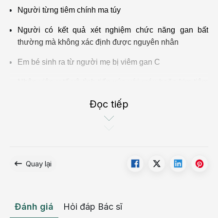
Người từng tiêm chính ma túy
Người có kết quả xét nghiệm chức năng gan bất
thường mà không xác định được nguyên nhân
Em bé sinh ra từ người mẹ bị viêm gan C
Nhân viên y tế vô tình tiếp xúc với máu hoặc kim tiêm
dính máu
Đọc tiếp
Những người mắc bệnh máu khó đông
Những người trải qua điều trị chạy thận nhân tạo lâu
dài
Quay lại
Những người từng được truyền máu hoặc ghép tạng
Quan hệ tình dục với hơn 1 bạn tình hoặc đối tác có
nguy cơ nhiễm viêm gan C
Đánh giá
Hỏi đáp Bác sĩ