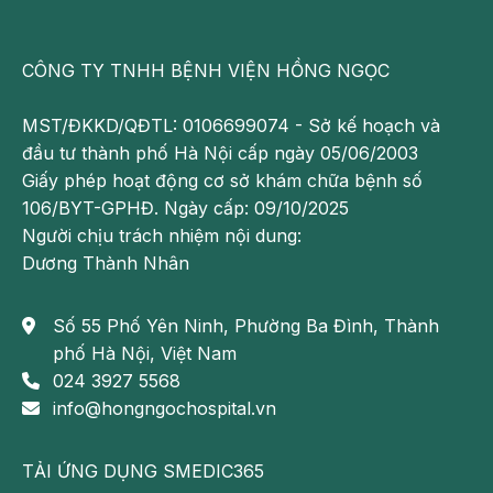
CÔNG TY TNHH BỆNH VIỆN HỒNG NGỌC
MST/ĐKKD/QĐTL: 0106699074 - Sở kế hoạch và
đầu tư thành phố Hà Nội cấp ngày 05/06/2003
Giấy phép hoạt động cơ sở khám chữa bệnh số
Chụp x-quang là một trong những biện pháp chẩn đoán
106/BYT-GPHĐ. Ngày cấp: 09/10/2025
tổn thương gan thực hiện sau xét nghiệm
Người chịu trách nhiệm nội dung:
Biện pháp phòng tránh nguy cơ lây nhiễm
Dương Thành Nhân
viêm gan C
Số 55 Phố Yên Ninh, Phường Ba Đình, Thành
Bệnh viêm gan C có thể được truyền qua đường máu.
phố Hà Nội, Việt Nam
Chỉ cần tiếp xúc với một lượng máu nhỏ là đủ để lây
024 3927 5568
nhiễm.
info@hongngochospital.vn
Không dùng chung kim tiêm
TẢI ỨNG DỤNG SMEDIC365
Việc dùng chung kim tiêm, hay các dụng cụ tiêm chính/hít