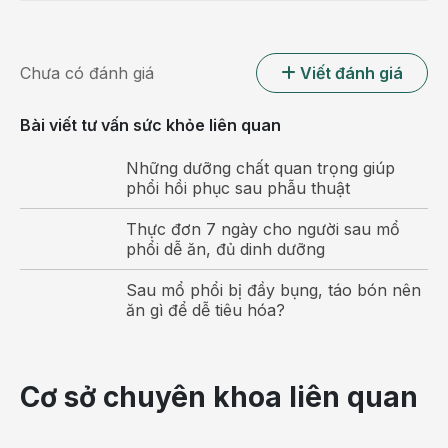
Người nhiễm HIV
Người trong độ tuổi từ 55 trở lên
Chưa có đánh giá
Viết đánh giá
Bất cứ ai nghi ngờ bản thân có nguy cơ
Bài viết tư vấn sức khỏe liên quan
Những dưỡng chất quan trọng giúp
phổi hồi phục sau phẫu thuật
Thực đơn 7 ngày cho người sau mổ
phổi dễ ăn, đủ dinh dưỡng
Sau mổ phổi bị đầy bụng, táo bón nên
ăn gì để dễ tiêu hóa?
Cơ sở chuyên khoa liên quan
Người có tiền sử hoặc đang chạy thận là một trong những
người nên xét nghiệm chẩn đoán viêm gan C