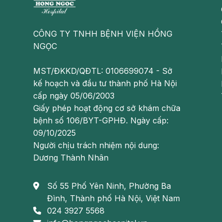
Nếu bảo quản không tốt, viên sủi sẽ hút ẩm và phản 
(giữa chất kiềm và acid hữu cơ nêu ở trên) làm cho 
không còn tác dụng thậm chí là gây hại do hút ẩm).
CÔNG TY TNHH BỆNH VIỆN HỒNG
NGỌC
Vì vậy, cần giữ thuốc ở nơi khô ráo, chưa dùng thì 
cần giữ thuốc tránh xa tầm tay của trẻ.
MST/ĐKKD/QĐTL: 0106699074 - Sở
Theo dõi fanpage của Bệnh viện Ða khoa Hồng Ngọ
kế hoạch và đầu tư thành phố Hà Nội
cấp ngày 05/06/2003
https://www.facebook.com/BenhvienHongNgoc/
Giấy phép hoạt động cơ sở khám chữa
bệnh số 106/BYT-GPHĐ. Ngày cấp:
09/10/2025
Người chịu trách nhiệm nội dung:
Dương Thành Nhân
Số 55 Phố Yên Ninh, Phường Ba
Đình, Thành phố Hà Nội, Việt Nam
024 3927 5568