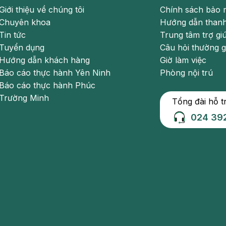
ứng hóa học giữa các tá dược rã sinh khí sẽ âm thầm xảy ra
Giới thiệu về chúng tôi
Chính sách bảo 
chất lượng thuốc thay đổi (có nhiều dược chất bị biến chất
Chuyên khoa
Hướng dẫn thanh
Tin tức
Trung tâm trợ gi
Tuyển dụng
Câu hỏi thường 
không mở lọ đựng hoặc bóc vỏ nhôm bao kín viên thuốc. Cũng
Hướng dẫn khách hàng
Giờ làm việc
Báo cáo thực hành Yên Ninh
Phòng nội trú
c để biết thêm thông tin bổ ích khác:
Báo cáo thực hành Phúc
Trường Minh
Tổng đài hỗ t
024 39