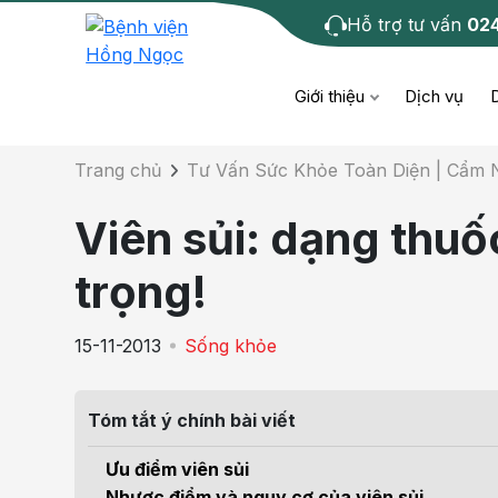
Hỗ trợ tư vấn
02
Chi tiết bài tư 
Giới thiệu
Dịch vụ
Trang chủ
Tư Vấn Sức Khỏe Toàn Diện | Cẩm
Bệnh học
Dươ
Bện
Viên sủi: dạng thuố
Cơ xương khớp
Da li
Bện
trọng!
Giáo dục sức khỏe
Chẩ
Bện
15-11-2013
Sống khỏe
- M
Tiêm chủng
Răng
Bệnh
Tóm tắt ý chính bài viết
Tầm soát ung thư
Tai 
Bện
Ưu điểm viên sủi
Điện quang can thiệp
Khá
Nhược điểm và nguy cơ của viên sủi