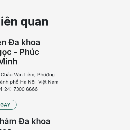
liên quan
ện Đa khoa
ọc - Phúc
Minh
 Châu Văn Liêm, Phường
hành phố Hà Nội, Việt Nam
84-24) 7300 8866
tăng huyết áp (THA) và đang dùng thuốc để kiểm soát THA.
NGAY
rị cảm cúm và thuốc bổ (bổ sung vitamin và chất khoáng). Có
l dạng viên sủi và thuốc bổ sung vitamin C cũng dạng viên
hám Đa khoa
ứu. Không chỉ bị bệnh THA, mà người bị suy thận cũng không