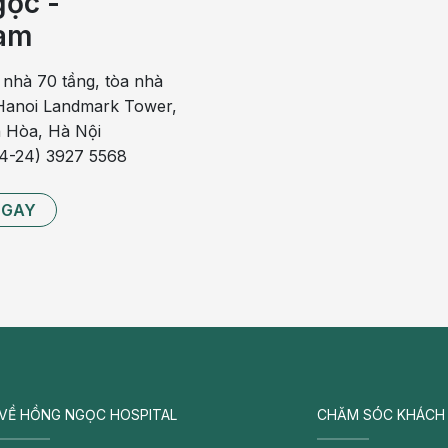
ọc -
am
òa tan trong nước, thuốc tạo thành dung dịch có mùi vị thơm
này dùng như nước giải khát và dùng nhiều một cách quá
 nhà 70 tầng, tòa nhà
anoi Landmark Tower,
 Hòa, Hà Nội
ung vitamin và chất khoáng thường gọi chung là thuốc bổ.
84-24) 3927 5568
ên chứa 1.000mg vitamin C) rất được chuộng dùng và nhiều
át và dùng bất kể liều lượng.
NGAY
ung từ 60 - 100mg là đủ, với viên sủi vitamin C 1.000mg chỉ
ười uống viên sủi loại này hằng ngày và uống nhiều viên do
 tiêu chảy, loét đường tiêu hóa và có nguy cơ bị sỏi thận
 là thuốc này cần được tồn trữ, bảo quản trong điều kiện
khí hậu có độ ẩm cao ở nước ta.
VỀ HỒNG NGỌC HOSPITAL
CHĂM SÓC KHÁCH