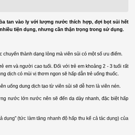
h học Ung bướu
Bệnh học Tim mạch
 bướu
Tim mạch
òa tan vào ly với lượng nước thích hợp, đợi bọt sủi hết
 - Tiết niệu
Ngoại khoa
ó nhiều tiện dụng, nhưng cần thận trọng trong sử dụng.
lý trị liệu - Phục hồi
Tâm lý và sức khỏe tâm
c năng
thần
 chuyển thành dạng lỏng mà viên sủi có một số ưu điểm.
n thương chỉnh hình
Nam học
rẻ em và người cao tuổi. Đối với trẻ em khoảng 2 - 3 tuổi rất
ung dịch có mùi vị thơm ngon sẽ hấp dẫn trẻ uống thuốc.
ên uống dung dịch tạo từ viên sủi sẽ dễ hơn là viên nén.
ợng nước lớn nước nên sẽ đến dạ dày nhanh, đặc biệt hấp
hả dụng” (tức làm tăng nhanh độ hấp thu kể cả tác dụng) của