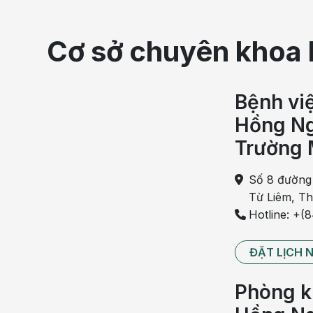
Cơ sở chuyên khoa 
Bệnh vi
Hồng Ng
Trường 
Số 8 đường
Từ Liêm, T
Nhược điểm và nguy cơ của viên sủi
Hotline: +(
Tác hại đầu tiên, có thể gây hại đối với người bệnh 
ĐẶT LỊCH 
Thuốc thường dùng dạng viên sủi hiện nay là thuốc t
một cụ già bị cảm đã dùng thuốc trị cảm paracetamo
Phòng k
sủi, sau đó huyết áp tăng vọt, phải nhập viện cấp c