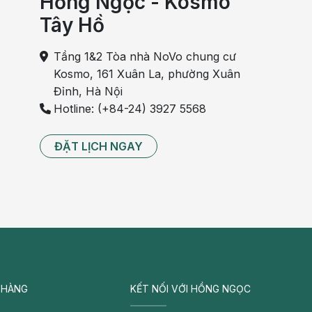
Hồng Ngọc - Kosmo
Tây Hồ
Tầng 1&2 Tòa nhà NoVo chung cư
Kosmo, 161 Xuân La, phường Xuân
Đỉnh, Hà Nội
Hotline: (+84-24) 3927 5568
ĐẶT LỊCH NGAY
 HÀNG
KẾT NỐI VỚI HỒNG NGỌC