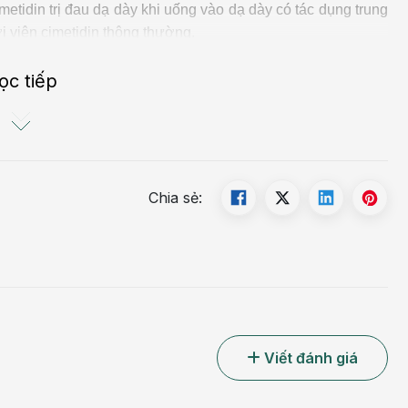
metidin trị đau dạ dày khi uống vào dạ dày có tác dụng trung
ới viên cimetidin thông thường.
 dày của một số dược chất như aspirin, do dược chất được
ọc tiếp
spirin thông thường uống sẽ rã và tập trung tại một chỗ gây
Chia sẻ:
Viết đánh giá