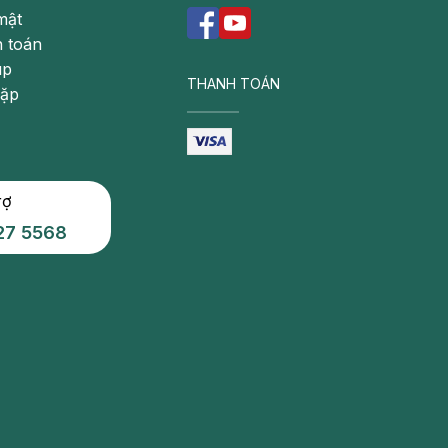
mật
 toán
úp
THANH TOÁN
gặp
rợ
27 5568