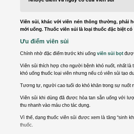
Bện
Thẩm mỹ
Ung
Viên sủi, khác với viên nén thông thường, phải h
Tiêu hóa - Gan - Mật
Thận
mới uống. Thuốc viên sủi là loại thuốc đặc biệt c
Ưu điểm viên sủi
Nội Tiết
Vật 
chứ
Chính nhờ đặc điểm trước khi uống
viên sủi bọt
được
Cấp cứu - Hồi sức tích
cực
Chấ
Viên sủi thích hợp cho người bệnh khó nuốt, nhất là t
khó uống thuốc loại viên nhưng nếu có viên sủi tạo d
Tương tự, người cao tuổi do khó khăn trong sự nuốt n
Viên sủi khi dùng đã được hòa tan sẵn uống với lư
thu nhanh vào máu cho tác dụng.
Vì thế, dạng thuốc viên sủi được xem là tăng “sinh k
thuốc.