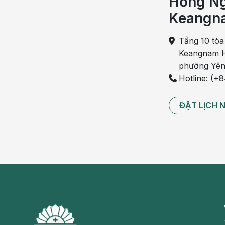
Hồng Ng
nên dùng dạng thuốc viên sủi.
Keangn
Tác hại thứ hai của dạng
thuốc viên sủi
là do khi h
ngon hấp dẫn mà nhiều người lạm dụng thuốc loại 
Tầng 10 tòa
đáng.
Keangnam H
phường Yên
Dược phẩm thường dùng dạng viên sủi là thuốc bổ s
Hotline: (+
Đặc biệt, viên sủi chứa vitamin C liều cao (mỗi vi
người dùng chế phẩm này hàng ngày như nước giải kh
ĐẶT LỊCH 
Vitamin C là chất dinh dưỡng hằng ngày chỉ cần bổ s
cần uống mỗi ngày 1 viên là quá đủ. Thế mà nhiều ng
hòa tan viên uống rất đã khát!
Nên lưu ý,
vitamin C
uống nhiều quá có khả năng gây
(sỏi oxalat).
Điều cũng cần ghi nhận thêm về dạng thuốc viên sủi
tránh ẩm. Đây là khó khăn không nhỏ trong điều kiện 