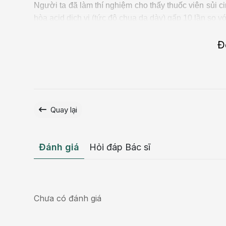
Người ta đã làm thí nghiệm cho thấy thuốc viên sủi ci
hòa acid dịch vị (tức độ chua dạ dày) gấp 10 lần so v
Viên sủi giúp giảm sự kích ứng gây hại niêm mạc dạ
Đ
pha loãng với nhiều nước trước khi uống (viên nén a
hại dạ dày).
Quay lại
Đánh giá
Hỏi đáp Bác sĩ
Chưa có đánh giá