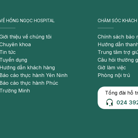
hân cảm thấy một trọng lực đè nặng và gây khó chịu,
 chèn ép.
VỀ HỒNG NGỌC HOSPITAL
CHĂM SÓC KHÁCH
ong suốt hoặc có màu vàng, mủ, gây khó thở và không
Giới thiệu về chúng tôi
Chính sách bảo 
i và chảy mũi gây phiền toái và ảnh hưởng đến cuộc sống
Chuyên khoa
Hướng dẫn thanh
Tin tức
Trung tâm trợ gi
Tuyển dụng
Câu hỏi thường 
sau cổ họng, kích thích niêm mạc và gây ra cảm giác
Hướng dẫn khách hàng
Giờ làm việc
Báo cáo thực hành Yên Ninh
Phòng nội trú
, kích thích niêm mạc và gây ra cảm giác khó chịu và
Báo cáo thực hành Phúc
Trường Minh
Tổng đài hỗ t
 của bệnh lý lên sức khỏe tổng quát có thể gây ra cảm
024 39