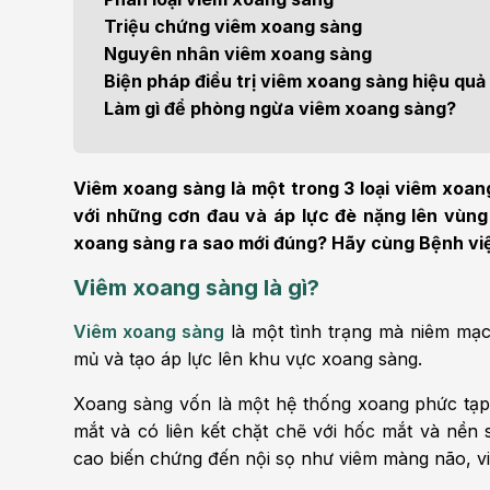
Bện
Triệu chứng viêm xoang sàng
Thẩm mỹ
Ung
Nguyên nhân viêm xoang sàng
Biện pháp điều trị viêm xoang sàng hiệu quả
Tiêu hóa - Gan - Mật
Thận
Làm gì để phòng ngừa viêm xoang sàng?
Nội Tiết
Vật 
chứ
Viêm xoang sàng là một trong 3 loại viêm xoa
Cấp cứu - Hồi sức tích
với những cơn đau và áp lực đè nặng lên vùng 
cực
Chấ
xoang sàng ra sao mới đúng? Hãy cùng Bệnh việ
Viêm xoang sàng là gì?
Viêm xoang sàng
là một tình trạng mà niêm mạc
mủ và tạo áp lực lên khu vực xoang sàng.
Xoang sàng vốn là một hệ thống xoang phức tạp
mắt và có liên kết chặt chẽ với hốc mắt và nền
cao biến chứng đến nội sọ như viêm màng não, viê