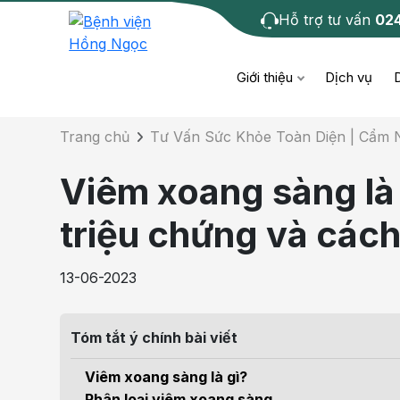
Hỗ trợ tư vấn
02
Chi tiết bài tư 
Giới thiệu
Dịch vụ
Trang chủ
Tư Vấn Sức Khỏe Toàn Diện | Cẩm
Bệnh học
Dươ
Bện
Viêm xoang sàng là
Cơ xương khớp
Da li
Bện
triệu chứng và cách 
Giáo dục sức khỏe
Chẩ
Bện
13-06-2023
- M
Tiêm chủng
Răng
Bệnh
Tóm tắt ý chính bài viết
Tầm soát ung thư
Tai 
Bện
Viêm xoang sàng là gì?
Điện quang can thiệp
Khá
Phân loại viêm xoang sàng