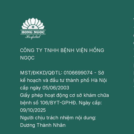
Đau và áp lực trong vùng trán và mũi:
Bệnh n
như được miêu tả như một cảm giác nặng nề và
Tắc mũi và chảy mũi:
Mũi có thể chảy dịch tr
thể thoát hết dịch mũi. Sự kết hợp giữa tắc mũ
hàng ngày.
CÔNG TY TNHH BỆNH VIỆN HỒNG
NGỌC
Đau họng:
Dịch mủ từ xoang chảy xuống phía 
đau khó chịu trong họng.
MST/ĐKKD/QĐTL: 0106699074 - Sở
Ho:
Dịch mủ từ xoang chảy vào hệ hô hấp dưới
kế hoạch và đầu tư thành phố Hà Nội
ho.
cấp ngày 05/06/2003
Giấy phép hoạt động cơ sở khám chữa
Cảm giác mệt mỏi tổng thể:
Tác động tiêu cực
bệnh số 106/BYT-GPHĐ. Ngày cấp:
giác mệt mỏi và khó chịu tổng thể.
09/10/2025
Người chịu trách nhiệm nội dung:
Dương Thành Nhân