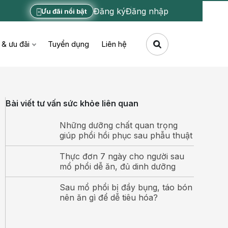
Đăng ký
Đăng nhập
Ưu đãi nổi bật
 & ưu đãi
Tuyển dụng
Liên hệ
Bài viết tư vấn sức khỏe liên quan
Những dưỡng chất quan trọng
giúp phổi hồi phục sau phẫu thuật
Thực đơn 7 ngày cho người sau
mổ phổi dễ ăn, đủ dinh dưỡng
Sau mổ phổi bị đầy bụng, táo bón
nên ăn gì để dễ tiêu hóa?