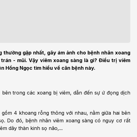
h học Ung bướu
Bệnh học Tim mạch
 bướu
Tim mạch
 - Tiết niệu
Ngoại khoa
lý trị liệu - Phục hồi
Tâm lý và sức khỏe tâm
c năng
thần
ng thường gặp nhất, gây ám ảnh cho bệnh nhân xoang
trán - mũi. Vậy viêm xoang sàng là gì? Điều trị viêm
n thương chỉnh hình
Nam học
n Hồng Ngọc tìm hiểu về căn bệnh này.
 bên trong các xoang bị viêm, dẫn đến sự ứ đọng dịch
 gồm 4 khoang rỗng thông với nhau, nằm giữa hai bên
 sọ. Do đó, bệnh nhân viêm xoang sàng có nguy cơ rất
m dây thàn kinh sọ não,...