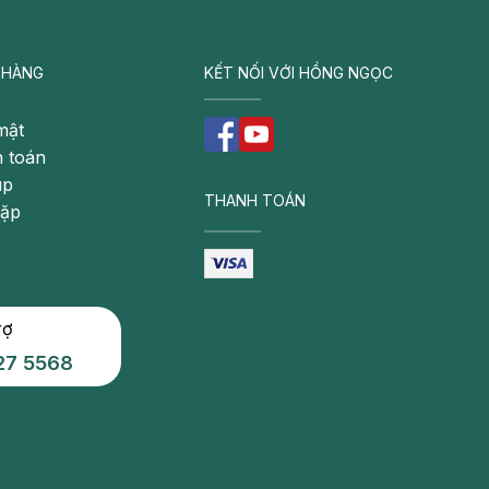
 HÀNG
KẾT NỐI VỚI HỒNG NGỌC
mật
 toán
úp
THANH TOÁN
gặp
rợ
27 5568