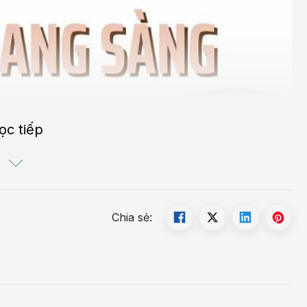
ọc tiếp
Chia sẻ: