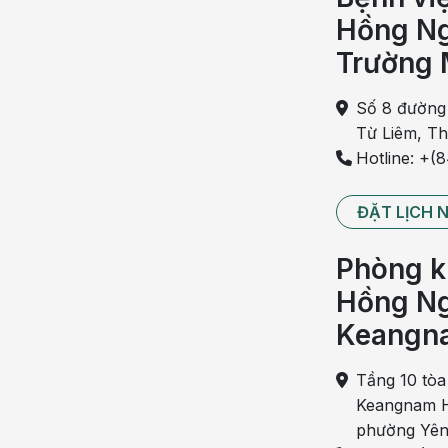
Hồng Ng
Trường 
Số 8 đường
Từ Liêm, T
Hotline: +(
ĐẶT LỊCH 
Phòng k
Hồng Ng
Keangn
Tầng 10 tòa
Keangnam H
phường Yên