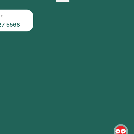
rợ
27 5568