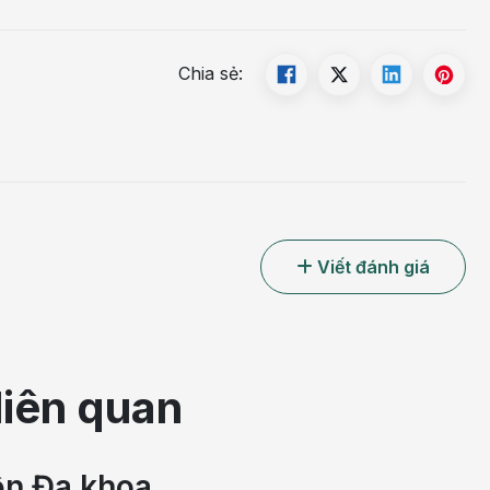
Chia sẻ:
Viết đánh giá
liên quan
ện Đa khoa