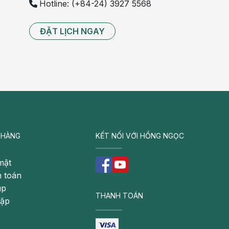
Hotline: (+84-24) 3927 5568
ĐẶT LỊCH NGAY
 HÀNG
KẾT NỐI VỚI HỒNG NGỌC
mật
 toán
úp
THANH TOÁN
gặp