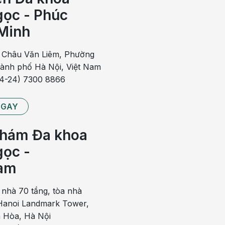
ọc - Phúc
Minh
 Châu Văn Liêm, Phường
hành phố Hà Nội, Việt Nam
84-24) 7300 8866
NGAY
hám Đa khoa
ọc -
am
 nhà 70 tầng, tòa nhà
anoi Landmark Tower,
 Hòa, Hà Nội