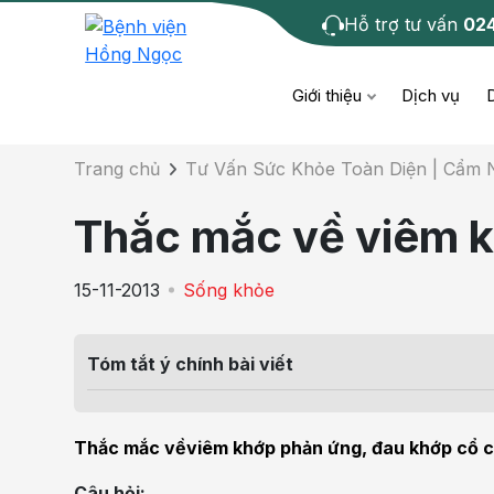
Hỗ trợ tư vấn
02
Chi tiết bài tư 
Giới thiệu
Dịch vụ
Trang chủ
Tư Vấn Sức Khỏe Toàn Diện | Cẩm
Bệnh học
Dươ
Bện
Thắc mắc về viêm 
Cơ xương khớp
Da li
Bện
15-11-2013
Sống khỏe
Giáo dục sức khỏe
Chẩ
Bện
- M
Tóm tắt ý chính bài viết
Tiêm chủng
Răng
Bệnh
Tầm soát ung thư
Tai 
Thắc mắc vềviêm khớp phản ứng, đau khớp cổ c
Bện
Điện quang can thiệp
Khá
Câu hỏi: