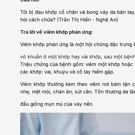
Bện
Tôi bị đau khớp cổ chân và bong vảy da bàn tay.
Thẩm mỹ
Ung
hỏi cách chữa? (Trần Thị Hiền - Nghệ An)
Tiêu hóa - Gan - Mật
Thận
Trả lời về viêm khớp phản ứng:
Nội Tiết
Vật 
Viêm khớp phản ứng là một hội chứng đặc trưng b
chứ
vô khuẩn ở một khớp hay vài khớp, sau một bện
Cấp cứu - Hồi sức tích
Triệu chứng của bệnh gồm: viêm một khớp hoặc v
cực
Chấ
các khớp: vai, khuỷu và cổ tay hiếm gặp.
Viêm khớp thường kèm theo viêm nơi bám tận c
nhẹ, mệt mỏi, chán ăn, sút cân. Tổn thương da tă
đầu giống mụn mủ của vảy nến.