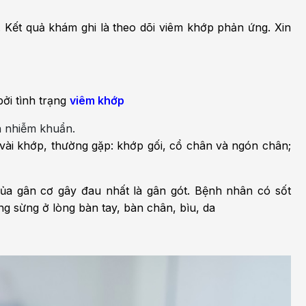
h học Ung bướu
Bệnh học Tim mạch
 Kết quả khám ghi là theo dõi viêm khớp phản ứng. Xin
 bướu
Tim mạch
 - Tiết niệu
Ngoại khoa
lý trị liệu - Phục hồi
Tâm lý và sức khỏe tâm
ởi tình trạng
viêm khớp
c năng
thần
h nhiễm khuẩn.
ài khớp, thường gặp: khớp gối, cổ chân và ngón chân;
n thương chỉnh hình
Nam học
ủa gân cơ gây đau nhất là gân gót. Bệnh nhân có sốt
ng sừng ở lòng bàn tay, bàn chân, bìu, da