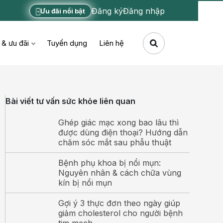
Đăng ký
Đăng nhập
Ưu đãi nổi bật
 & ưu đãi
Tuyển dụng
Liên hệ
Bài viết tư vấn sức khỏe liên quan
Ghép giác mạc xong bao lâu thì
được dùng điện thoại? Hướng dẫn
chăm sóc mắt sau phẫu thuật
Bệnh phụ khoa bị nổi mụn:
Nguyên nhân & cách chữa vùng
kín bị nổi mụn
Gợi ý 3 thực đơn theo ngày giúp
giảm cholesterol cho người bệnh