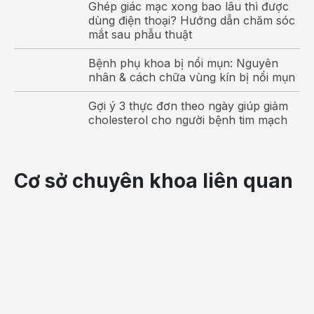
Ghép giác mạc xong bao lâu thì được
dùng điện thoại? Hướng dẫn chăm sóc
mắt sau phẫu thuật
Bệnh phụ khoa bị nổi mụn: Nguyên
nhân & cách chữa vùng kín bị nổi mụn
Gợi ý 3 thực đơn theo ngày giúp giảm
cholesterol cho người bệnh tim mạch
Cơ sở chuyên khoa liên quan
Mẹ nên cho bé bú ngay sau khi sinh khoảng 1 giờ
Dạ dày của bé rất nhỏ nên bé nhanh no nếu cho bé uống
các chất khác - khi đó bé không nhận được lợi ích từ sữa
non nữa.
Bé bú ngay sau khi sinh
có tác dụng giúp cho
mẹ co hồi tử cung nhanh, tránh được băng huyết. Khi cho
con bú, bà mẹ bế bé ở tư thế thoải mái, để toàn thân bé
sát vào người mẹ, miệng bé ngậm sâu vào quầng đen
bao quanh núm vú, cằm tỳ vào vú mẹ, bú đúng sẽ giúp bé