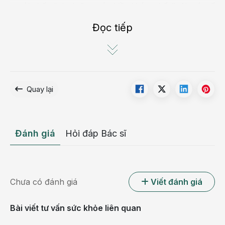
ngoài chất dinh dưỡng có nhiều kháng thể (IgA), các tế
bào bạch cầu có tác dụng bảo vệ cơ thể trẻ chống nhiễm
Đọc tiếp
khuẩn và dị ứng. Trong sữa non có các yếu tố phát triển
giúp bộ máy tiêu hóa trưởng thành, chống dị ứng và
không dung nạp các thức ăn khác. Sữa non có nhiều
vitamin A phòng chống nhiễm khuẩn và bệnh khô mắt.
Sữa non còn có tác dụng xổ nhẹ giúp cho việc tống phân
Quay lại
su, đào thải bilirubin, làm bé đỡ vàng da.
Trong 2 tuần lễ đầu, sữa mẹ chứa 4.000 bạch cầu trong
1ml sữa, những bạch cầu này tiết ra IgA, lactoferin,
Đánh giá
Hỏi đáp Bác sĩ
lysozym, những chất này ức chế hoạt động của một số
virut. Sữa non giống như liều vaccine đầu tiên cho bé.
Không gì có thể thay thế được sữa non. Không cần cho
bé ăn bất cứ thứ gì khác như nước, mật ong… vì chúng
Chưa có đánh giá
Viết đánh giá
có thể làm bé bị tiêu chảy và gây nguy hiểm cho bé.
Bài viết tư vấn sức khỏe liên quan