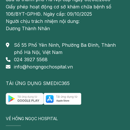
hoặc làm giảm bài tiết sữa.
Giấy phép hoạt động cơ sở khám chữa bệnh số
106/BYT-GPHĐ. Ngày cấp: 09/10/2025
Những thông tin cung cấp trong bài viết của Bệnh viện
Người chịu trách nhiệm nội dung:
Đa khoa Hồng Ngọc chỉ có tính chất tham khảo, không
Dương Thành Nhân
thay thế cho việc chẩn đoán hoặc điều trị y khoa.
Theo dõi fanpage của Bệnh viện Đa khoa Hồng Ngọc
Số 55 Phố Yên Ninh, Phường Ba Đình, Thành
để biết thêm thông tin bổ ích khác:
phố Hà Nội, Việt Nam
https://www.facebook.com/BenhvienHongNgoc/
024 3927 5568
info@hongngochospital.vn
TẢI ỨNG DỤNG SMEDIC365
VỀ HỒNG NGỌC HOSPITAL