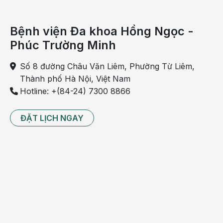
bú được nhiều sữa, mẹ không bị đau rát, nứt cổ gà, căng
tức sữa.
Bệnh viện Đa khoa Hồng Ngọc -
Phúc Trường Minh
Để bé mau lớn, mẹ đủ sữa, nên cho trẻ bú theo nhu cầu,
không theo giờ giấc kể cả ban đêm vẫn cho trẻ bú nếu bé
Số 8 đường Châu Văn Liêm, Phường Từ Liêm,
khóc đòi ăn. Sữa mẹ tiết theo cơ chế phản xạ, vì thế bé
Thành phố Hà Nội, Việt Nam
càng bú nhiều, mẹ càng tiết sữa nhiều. Nên cho bú hết
Hotline: +(84-24) 7300 8866
từng bên để bé nhận được đầy đủ thành phần dinh
dưỡng.
ĐẶT LỊCH NGAY
Nuôi con bằng sữa mẹ là biện pháp hiệu quả để phòng
chống suy dinh dưỡng vì điều này có tác động lớn đến
sức khỏe bé, làm giảm 13% tử vong bé dưới 5 tuổi nếu
được bú sữa mẹ hoàn toàn 6 tháng đầu. Bé bú ngay sau
khi sinh trong vòng 1 giờ đầu sẽ giảm được rủi ro mắc
các bệnh mạn tính ở tuổi trưởng thành như tiểu đường,
tăng huyết áp, tim mạch. Bé bú mẹ sẽ phát triển hài hòa
cả về thể chất và tinh thần, phòng tránh được thừa cân