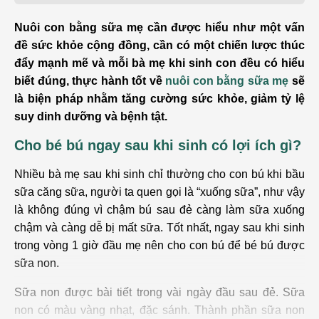
Nuôi con bằng sữa mẹ cần được hiểu như một vấn
đề sức khỏe cộng đồng, cần có một chiến lược thúc
đẩy mạnh mẽ và mỗi bà mẹ khi sinh con đều có hiểu
biết đúng, thực hành tốt về
nuôi con bằng sữa mẹ
sẽ
là biện pháp nhằm tăng cường sức khỏe, giảm tỷ lệ
suy dinh dưỡng và bệnh tật.
Cho bé bú ngay sau khi sinh có lợi ích gì?
Nhiều bà mẹ sau khi sinh chỉ thường cho con bú khi bầu
sữa căng sữa, người ta quen gọi là “xuống sữa”, như vậy
là không đúng vì chậm bú sau đẻ càng làm sữa xuống
chậm và càng dễ bị mất sữa. Tốt nhất, ngay sau khi sinh
trong vòng 1 giờ đầu mẹ nên cho con bú để bé bú được
sữa non.
Sữa non được bài tiết trong vài ngày đầu sau đẻ. Sữa
non có màu vàng nhạt, đặc sánh. Thành phần sữa non