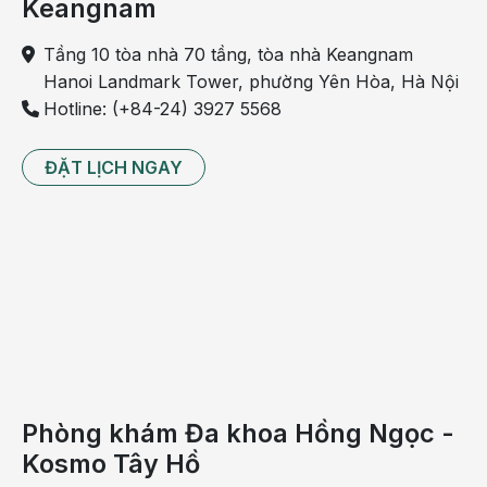
Keangnam
đủ sữa mẹ đồng thời có thể duy trì cho con bú đến 18 - 24
tháng.
Tầng 10 tòa nhà 70 tầng, tòa nhà Keangnam
Hanoi Landmark Tower, phường Yên Hòa, Hà Nội
Hotline: (+84-24) 3927 5568
ĐẶT LỊCH NGAY
Bé bú ngay sau khi sinh sẽ rất tốt cho sức khỏe của bé
Cần làm gì để có đủ sữa cho bé bú ngay
Phòng khám Đa khoa Hồng Ngọc -
sau khi sinh?
Kosmo Tây Hồ
Muốn có sữa cho con bú thì ngay trong thời kỳ có thai, mẹ