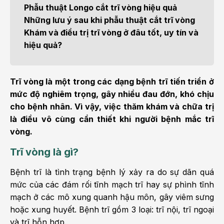
Phẫu thuật Longo cắt trĩ vòng hiệu quả
Những lưu ý sau khi phẫu thuật cắt trĩ vòng
Khám và điều trị trĩ vòng ở đâu tốt, uy tín và
hiệu quả?
Trĩ vòng là một trong các dạng bệnh trĩ tiến triển ở
mức độ nghiêm trọng, gây nhiều đau đớn, khó chịu
cho bệnh nhân. Vì vậy, việc thăm khám và chữa trị
là điều vô cùng cần thiết khi người bệnh mắc trĩ
vòng.
Trĩ vòng là gì?
Bệnh trĩ là tình trạng bệnh lý xảy ra do sự dãn quá
mức của các đám rối tĩnh mạch trĩ hay sự phình tĩnh
mạch ở các mô xung quanh hậu môn, gây viêm sưng
hoặc xung huyết. Bệnh trĩ gồm 3 loại: trĩ nội, trĩ ngoại
và trĩ hỗn hợp.