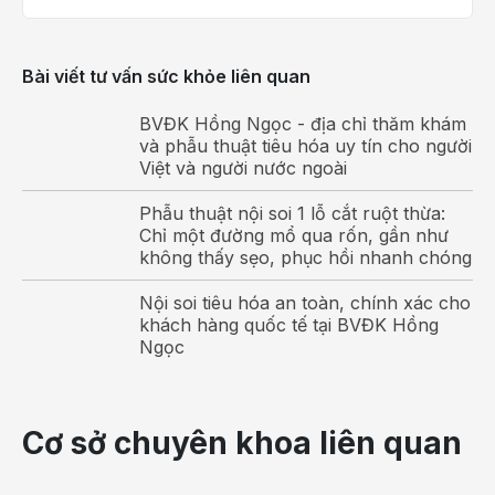
nguyên nhân phổ biến hay gặp ở các bệnh nhân
như sau:
Bài viết tư vấn sức khỏe liên quan
Bị viêm nhiễm hậu môn
BVĐK Hồng Ngọc - địa chỉ thăm khám
Yếu tố di truyền
và phẫu thuật tiêu hóa uy tín cho người
Việt và người nước ngoài
Người bị táo bón kéo dài.
Phẫu thuật nội soi 1 lỗ cắt ruột thừa:
Chế độ ăn uống không hợp lý, thiếu đạm và chất
Chỉ một đường mổ qua rốn, gần như
không thấy sẹo, phục hồi nhanh chóng
xơ nhưng lại thừa chất béo.
Nội soi tiêu hóa an toàn, chính xác cho
Hậu môn thường xuyên chịu áp lực quá lớn do lao
khách hàng quốc tế tại BVĐK Hồng
động nặng, ngồi quá lâu một chỗ và lười vận động
Ngọc
hoặc rặn mạnh khi đại tiện.
Thói quen nhịn đại tiện.
Cơ sở chuyên khoa liên quan
Phụ nữ đang trong giai đoạn thai kỳ.