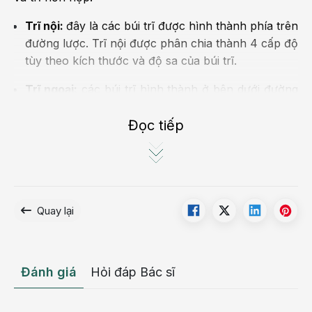
Trĩ nội:
đây là các búi trĩ được hình thành phía trên
đường lược. Trĩ nội được phân chia thành 4 cấp độ
tùy theo kích thước và độ sa của búi trĩ.
Trĩ ngoại:
các búi trĩ hình thành ở bên dưới đường
lược và thường được che phủ bởi niêm mạc hoặc
lớp da quanh hậu môn.
Đọc tiếp
Trĩ hỗn hợp:
là sự hình thành và hợp nhất giữa búi
trĩ nội và búi trĩ ngoại.
Quay lại
Đánh giá
Hỏi đáp Bác sĩ