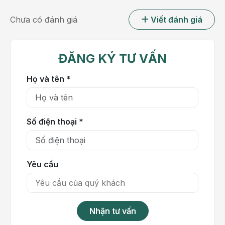
Chưa có đánh giá
Viết đánh giá
ĐĂNG KÝ TƯ VẤN
Các búi trĩ hỗn hợp liên kết với nhau, chiếm hầu hết
Họ và tên *
chu vi hậu môn thì được gọi là trĩ vòng
Khi các búi trĩ hỗn hợp liên kết với nhau, chiếm hầu
hết chu vi hậu môn thì được gọi là trĩ vòng. Trĩ vòng
Số điện thoại *
là biểu hiện của giai đoạn tiến triển muộn của bệnh
trĩ. Trĩ bao gồm nhiều búi trĩ có kích thước lớn nhỏ
khác nhau sắp xếp vòng quanh, bao kín hết chu vi
Yêu cầu
hậu môn. Do đó, phương pháp điều trị trĩ vòng hữu
hiệu nhất là phẫu thuật cắt trĩ.
Nguyên nhân gây bệnh trĩ vòng
Nhận tư vấn
Có rất nhiều nguyên nhân gây bệnh trĩ vòng, một số