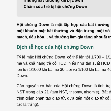
Những bất thường khi bị Down
Bện
Chăm sóc trẻ bị hội chứng Down
Thẩm mỹ
Ung
Tiêu hóa - Gan - Mật
Thận
Hội chứng Down là một tập hợp các bất thường bẩm
một khuôn mặt bất thường và đặc trưng, một số 
Nội Tiết
Vật 
mạch, tiêu hóa… và thường làm gia tăng tử suất t
chứ
Dịch tễ học của hội chứng Down
Cấp cứu - Hồi sức tích
cực
Chấ
Tỷ lệ mắc Hội chứng Down có thể lên tới 1/700 – 1/
mẹ và khả năng trẻ có HCĐ. Nếu như tần suất HCĐ là
lên tới 1/1000 khi bà mẹ 30 tuổi và 1/100 khi bà mẹ 4
Down.
Căn nguyên cơ bản của Hội chứng Down là tình trạ
NST trong cặp 21 (tam NST, trisomy, trisomie). Bất
trình giảm phân tạo giao tử, đưa đến một giao tử c
tức là trứng).