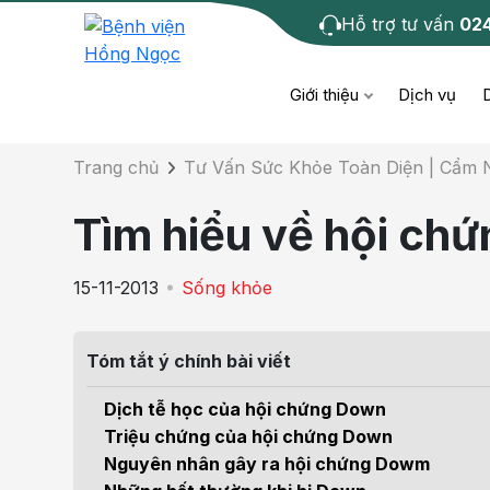
Hỗ trợ tư vấn
02
Chi tiết bài tư 
Giới thiệu
Dịch vụ
Trang chủ
Tư Vấn Sức Khỏe Toàn Diện | Cẩm
Bệnh học
Dươ
Bện
Tìm hiểu về hội ch
Cơ xương khớp
Da li
Bện
15-11-2013
Sống khỏe
Giáo dục sức khỏe
Chẩ
Bện
- M
Tóm tắt ý chính bài viết
Tiêm chủng
Răng
Bệnh
Dịch tễ học của hội chứng Down
Tầm soát ung thư
Tai 
Triệu chứng của hội chứng Down
Bện
Nguyên nhân gây ra hội chứng Dowm
Điện quang can thiệp
Khá