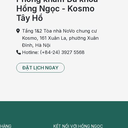
Hồng Ngọc - Kosmo
Tây Hồ
Tầng 1&2 Tòa nhà NoVo chung cư
Kosmo, 161 Xuân La, phường Xuân
Đỉnh, Hà Nội
Hotline: (+84-24) 3927 5568
ĐẶT LỊCH NGAY
 HÀNG
KẾT NỐI VỚI HỒNG NGỌC