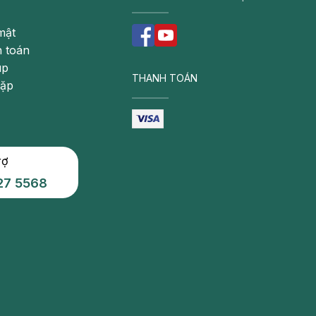
mật
 toán
úp
THANH TOÁN
gặp
rợ
27 5568