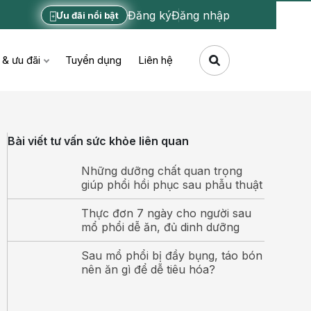
Đăng ký
Đăng nhập
Ưu đãi nổi bật
 & ưu đãi
Tuyển dụng
Liên hệ
Bài viết tư vấn sức khỏe liên quan
Những dưỡng chất quan trọng
giúp phổi hồi phục sau phẫu thuật
Thực đơn 7 ngày cho người sau
mổ phổi dễ ăn, đủ dinh dưỡng
Sau mổ phổi bị đầy bụng, táo bón
nên ăn gì để dễ tiêu hóa?