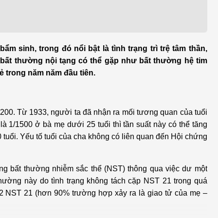
h học Ung bướu
Bệnh học Tim mạch
 bướu
Tim mạch
 - Tiết niệu
Ngoại khoa
 sinh, trong đó nổi bật là tình trạng trì trệ tâm thần,
bất thường nội tạng có thể gặp như bất thường hệ tim
lý trị liệu - Phục hồi
Tâm lý và sức khỏe tâm
rẻ trong năm năm đầu tiên.
c năng
thần
n thương chỉnh hình
Nam học
1200. Từ 1933, người ta đã nhận ra mối tương quan của tuổi
 1/1500 ở bà mẹ dưới 25 tuổi thì tần suất này có thể tăng
0 tuổi. Yếu tố tuổi của cha không có liên quan đến Hội chứng
ng bất thường nhiễm sắc thể (NST) thông qua việc dư một
 thường này do tình trạng không tách cặp NST 21 trong quá
ó 2 NST 21 (hơn 90% trường hợp xảy ra là giao tử của mẹ –