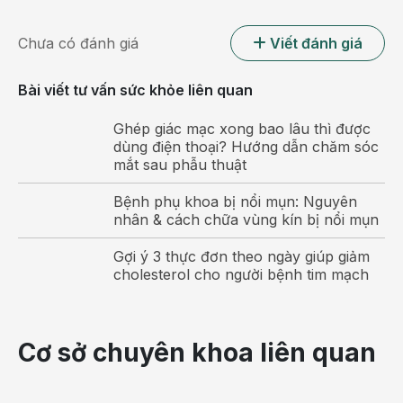
Chưa có đánh giá
Viết đánh giá
Bài viết tư vấn sức khỏe liên quan
Ghép giác mạc xong bao lâu thì được
dùng điện thoại? Hướng dẫn chăm sóc
mắt sau phẫu thuật
Bệnh phụ khoa bị nổi mụn: Nguyên
nhân & cách chữa vùng kín bị nổi mụn
Hội chứng Down là hội chứng mà người bệnh có thừa
Gợi ý 3 thực đơn theo ngày giúp giảm
một nhiễm sắc thể (NST) số 21
cholesterol cho người bệnh tim mạch
Nguyên nhân dẫn đến hội chứng Down ở
thai nhi
Cơ sở chuyên khoa liên quan
Tuổi của thai phụ
Một trong những nguy cơ dẫn đến hội chứng Down ở thai