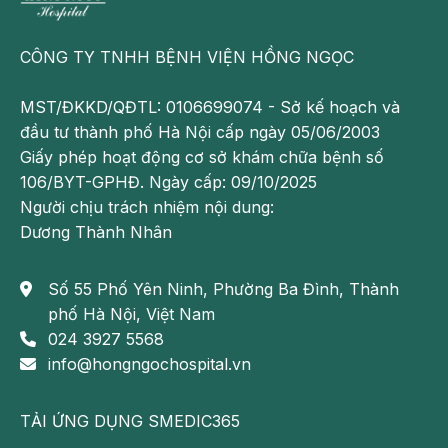
cho mẹ bầu câu trả lời chắc chắn, còn xét nghiệm chẩn
đoán tuy có thể đưa ra kết luận cụ thể nhưng lại có nguy
CÔNG TY TNHH BỆNH VIỆN HỒNG NGỌC
cơ có thể gay sảy thai.
Thông thường, thai phụ có thể bắt đầu với một bài kiểm
MST/ĐKKD/QĐTL: 0106699074 - Sở kế hoạch và
tra sàng lọc. Sau đó, nếu nguy cơ mắc hội chứng Down
đầu tư thành phố Hà Nội cấp ngày 05/06/2003
cao, mẹ bầu nên thực hiện xét nghiệm chẩn đoán.
Giấy phép hoạt động cơ sở khám chữa bệnh số
106/BYT-GPHĐ. Ngày cấp: 09/10/2025
Có thể bạn quan tâm:
Người chịu trách nhiệm nội dung:
Double test và Triple test: Xét nghiệm
Dương Thành Nhân
sàng lọc trước sinh cần thiết cho thai nhi
Giới tính của thai nhi được hình thành như
Số 55 Phố Yên Ninh, Phường Ba Đình, Thành
thế nào?
phố Hà Nội, Việt Nam
024 3927 5568
Lợi ích của siêu âm Doppler thai nhi
info@hongngochospital.vn
Các phương pháp giúp mẹ phát hiện hội
TẢI ỨNG DỤNG SMEDIC365
chứng Down khi mang bầu