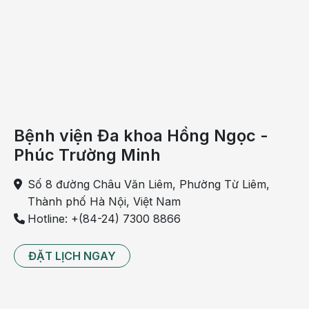
nhi chính là độ tuổi của người mẹ. Theo đó, nguy cơ trẻ
bị hội chứng Down gia tăng theo tuổi của mẹ:
Tỷ lệ 1/1500 khi người mẹ trong độ tuổi 20
Tỷ lệ 1/1300 khi người mẹ trong độ tuổi 25
Tỷ lệ 1/1000 khi người mẹ trong độ tuổi 30
Bệnh viện Đa khoa Hồng Ngọc -
Tỷ lệ 1/90 khi người mẹ trong độ tuổi 40
Phúc Trường Minh
Tỷ lệ 1/24 khi người mẹ trong độ tuổi 45
Số 8 đường Châu Văn Liêm, Phường Từ Liêm,
Thành phố Hà Nội, Việt Nam
Hotline: +(84-24) 7300 8866
ĐẶT LỊCH NGAY
Từng mang thai hoặc sinh con bị Down
Trong trường hợp cặp vợ chồng đã từng có 1 đứa con