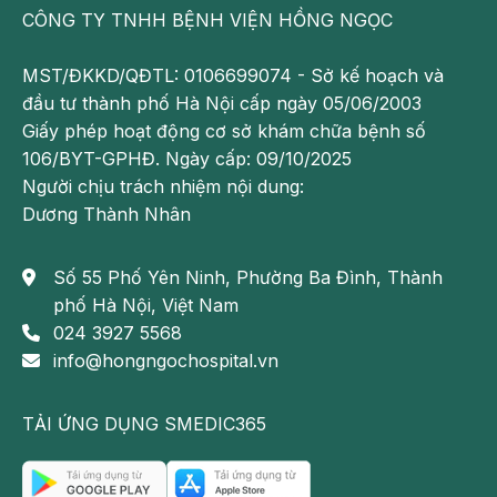
CÔNG TY TNHH BỆNH VIỆN HỒNG NGỌC
bao gồm: bụng sưng, táo bón kéo dài, trẻ không thể tự đi
đại tiện mà phải tiến hành tháo thụt, phân có màu đen và
MST/ĐKKD/QĐTL: 0106699074 - Sở kế hoạch và
luôn trong trạng thái mệt mỏi, thể chất phát triển kém.
đầu tư thành phố Hà Nội cấp ngày 05/06/2003
Giấy phép hoạt động cơ sở khám chữa bệnh số
Có thể bạn quan tâm:
106/BYT-GPHĐ. Ngày cấp: 09/10/2025
Thông tin mới và đầy đủ nhất về bệnh
Người chịu trách nhiệm nội dung:
polyp đại tràng
Dương Thành Nhân
Dấu hiệu nhận biết u đại tràng và cách
chữa trị
Số 55 Phố Yên Ninh, Phường Ba Đình, Thành
Khi nào cần nội soi đại tràng?
phố Hà Nội, Việt Nam
024 3927 5568
Đối với người lớn
info@hongngochospital.vn
Dấu hiệu phổ biến của bệnh phình đại tràng ở người lớn
TẢI ỨNG DỤNG SMEDIC365
là táo bón kéo dài, đau bụng,
chướng bụng
...
Đối với trường hợp phình đại tràng nhiễm độc, các triệu