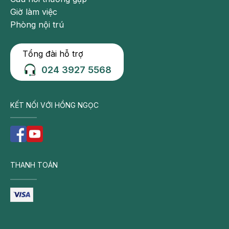
tràng: Đây là phương pháp ít phổ biến và thường được
Giờ làm việc
chỉ định cho đối tượng cho trẻ lớn và người trưởng
Phòng nội trú
thành.
Tổng đài hỗ trợ
024 3927 5568
KẾT NỐI VỚI HỒNG NGỌC
THANH TOÁN
Một ca chụp x-quang bụng
Các phương pháp điều trị phình đại tràng