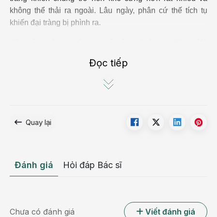
không thể thải ra ngoài. Lâu ngày, phân cứ thế tích tụ
khiến đại tràng bị phình ra.
Các triệu chứng thường gặp ở bệnh lý này ban đầu chỉ là
khó chịu ở bụng, cứng bụng nhưng có thể dẫn đến các
Đọc tiếp
biến chứng nghiêm trọng hơn như thủng đại tràng, viêm
phúc mạc hoặc nhiễm trùng huyết nếu không được điều
trị.
Quay lại
Đánh giá
Hỏi đáp Bác sĩ
Chưa có đánh giá
Viết đánh giá