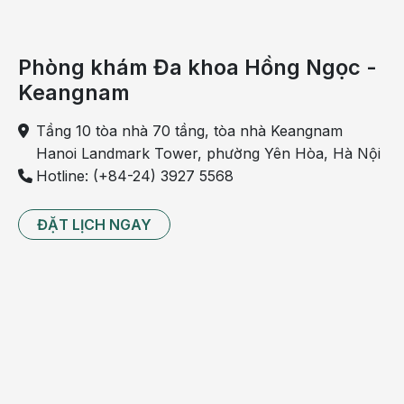
Phòng khám Đa khoa Hồng Ngọc -
Keangnam
Tầng 10 tòa nhà 70 tầng, tòa nhà Keangnam
Hanoi Landmark Tower, phường Yên Hòa, Hà Nội
Hotline: (+84-24) 3927 5568
ĐẶT LỊCH NGAY
Lạm dụng kháng sinh có hại cho đại tràng
Triệu chứng thường gặp khi phình đại
tràng
Đối với trẻ
Hirschsprung thay đổi theo mức độ nghiêm trọng của tình
trạng. Thông thường các dấu hiệu và triệu chứng xuất