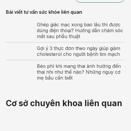
Minh họa bệnh phình đại tràng
Bài viết tư vấn sức khỏe liên quan
Nguyên nhân gây phình đại tràng
Ghép giác mạc xong bao lâu thì được
dùng điện thoại? Hướng dẫn chăm sóc
Megacolon có rất nhiều nguyên nhân, bao gồm nhiễm
mắt sau phẫu thuật
trùng, bệnh tật, thuốc men và các rối loạn bẩm sinh khác
nhau. Nó cũng có thể xảy ra sau một cuộc phẫu thuật lớn;
Gợi ý 3 thực đơn theo ngày giúp giảm
tuy nhiên, tình trạng bệnh thường vô căn, có nghĩa là
cholesterol cho người bệnh tim mạch
nguyên nhân chính xác không được biết.
Béo phì khi mang thai ảnh hưởng đến
thai nhi như thế nào? Những nguy cơ
Nhiễm trùng
mẹ bầu cần biết
Một trong những nguyên nhân phổ biến nhất của
megacolon là nhiễm trùng. Điều này bao gồm nhiễm
trùng do vi khuẩn như Clostridium difficile, Salmonella,
Cơ sở chuyên khoa liên quan
Shigella và Campylobacter, cũng như nhiễm ký sinh
trùng như Trypanosoma cruzi (thường được gọi là bệnh
Chagas) và Entamoeba histolytica.