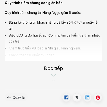
Quy trình tiêm chủng đơn giản hóa
Quy trình tiêm chủng tại Hồng Ngọc gồm 6 bước:
Đăng ký thông tin khách hàng và lấy số thứ tự tại quầy lễ
tân
Điều dưỡng đo huyết áp, đo nhịp tim và kiểm tra thân nhiệt
của trẻ
Khám trực tiếp với bác sĩ Nhi giàu kinh nghiệm.
Thanh toán tại quầy thu ngân
Tiêm chủng
Đọc tiếp
Theo dõi sức khỏe của trẻ sau tiêm 30 phút và kiểm tra sức
khỏe trước khi ra về
Lưu ý: Trong quá trình trẻ khám sức khỏe trước khi tiêm, bố
mẹ nên thông báo với bác sĩ tình trạng của trẻ, nhất là những
vấn đề về bệnh sử và tiền sử dị ứng để các bác sĩ dự trù rủi ro
Quay lại
trong khi tiêm chủng.