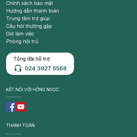
Tiêm chủng Mỹ Đình: Những lưu ý khi cho
Chính sách bảo mật
bé đi tiêm chủng tại Hồng Ngọc
Hướng dẫn thanh toán
Keangnam
Trung tâm trợ giúp
Câu hỏi thường gặp
Giờ làm việc
Phòng nội trú
Tổng đài hỗ trợ
024 3927 5568
KẾT NỐI VỚI HỒNG NGỌC
Hệ thống tiêm chủng Hồng Ngọc là điểm đến tin cậy
của hàng nghìn gia đình
THANH TOÁN
Bên cạnh việc tìm kiếm địa chỉ tiêm chủng Mỹ Đình