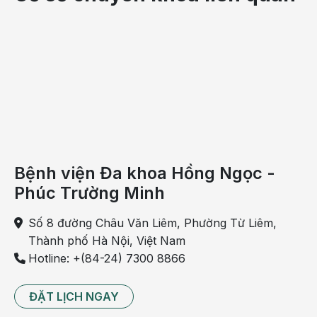
Bệnh viện Đa khoa Hồng Ngọc -
Phúc Trường Minh
Tiêm vắc - xin là biện pháp phòng bệnh cho mọi độ
Số 8 đường Châu Văn Liêm, Phường Từ Liêm,
tuổi
Thành phố Hà Nội, Việt Nam
Hotline: +(84-24) 7300 8866
Mặc dù việc tiêm vắc - xin được khuyến cáo cho tất
cả mọi người và
chương trình tiêm chủng mở rộng
ĐẶT LỊCH NGAY
cũng ra đời để tất cả mọi người đều được tiếp cận với
vắc - xin, không kể điều kiện tài chính. Tuy nhiên,