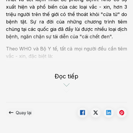
xuất hiện và phổ biến của các loại vắc - xin, hơn 3
triệu người trên thế giới có thể thoát khỏi "cửa tử" do
bệnh tật. Sự ra đời của những chương trình tiêm
chủng tại các quốc gia đã đẩy lùi được nhiều loại dịch
bệnh, ngăn chặn sự tái diễn của "cái chết đen".
Theo WHO và Bộ Y tế, tất cả mọi người đều cần tiêm
vắc - xin, đặc biệt là:
Trẻ nhỏ
: Trẻ em là đối tượng dễ chịu ảnh hưởng
của virus, vi khuẩn gây bệnh do hệ miễn dịch chưa
Đọc tiếp
hoàn thiện. Vì vậy, việc tiêm phòng cho trẻ nhỏ là
đặc biệt cần thiết. Ở nhiều quốc gia, để nhanh
chóng phủ rộng vắc - xin, ngăn chặn ảnh hưởng
của dịch bệnh đến trẻ nhỏ, nhà nước đã xây dựng
Quay lại
chương trình tiêm chủng mở rộng với các mũi tiêm
miễn phí.
Phụ nữ trước khi mang thai
: Trong thai kỳ, do sự