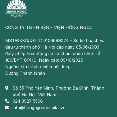
viện - khách sạn" với đầy đủ các phòng chức năng
phục vụ quá trình tiêm chủng, đáp ứng được những
yêu cầu khắt khe nhất của người dân quận Mỹ Đình
và những vùng lân cận.
CÔNG TY TNHH BỆNH VIỆN HỒNG NGỌC
Nằm trong hệ thống y tế và hệ thống tiêm chủng
Hồng Ngọc, phòng tiêm chủng Keangnam Hồng
MST/ĐKKD/QĐTL: 0106699074 - Sở kế hoạch và
Ngọc được kế thừa những ưu điểm vốn có, bao gồm:
đầu tư thành phố Hà Nội cấp ngày 05/06/2003
Giấy phép hoạt động cơ sở khám chữa bệnh số
Đội ngũ bác sĩ, chuyên gia Nhi giàu kinh nghiệm,
106/BYT-GPHĐ. Ngày cấp: 09/10/2025
vững chuyên môn
: Những bác sĩ Nhi sẽ là người
Người chịu trách nhiệm nội dung:
trực tiếp khám sàng lọc và tiêm chủng cho khách
Dương Thành Nhân
hàng. Với kỹ năng chuyên môn và kinh nghiệm lâu
năm, các bác sĩ sẽ giúp khách hàng giải đáp những
Số 55 Phố Yên Ninh, Phường Ba Đình, Thành
thắc mắc về vắc - xin cũng như hướng dẫn chăm
phố Hà Nội, Việt Nam
sóc sau tiêm một cách cụ thể nhất.
024 3927 5568
Phòng tiêm chủng theo mô hình 1 chiều
: Với hệ
info@hongngochospital.vn
thống phòng tiêm được sắp xếp thông minh, đảm