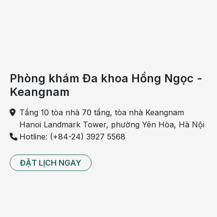
vắc - xin, các bác sĩ cũng khuyến cáo hoãn tiêm với
người đang ốm sốt, người đang trong quá trình điều
trị bệnh và người sử dụng thuốc có chứa corticoid.
Đăng ký để nhận nhắc lịch tiêm chủng Mỹ Đình
TẠI
ĐÂY
Phòng khám Đa khoa Hồng Ngọc -
Tiêm chủng Mỹ Đình: Phòng khám đa
Keangnam
khoa Hồng Ngọc Keangnam có gì đặc
biệt?
Tầng 10 tòa nhà 70 tầng, tòa nhà Keangnam
Hanoi Landmark Tower, phường Yên Hòa, Hà Nội
Hotline: (+84-24) 3927 5568
ĐẶT LỊCH NGAY