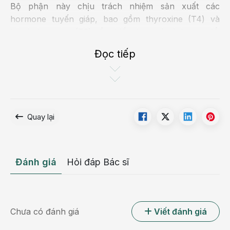
Bộ phận này chịu trách nhiệm sản xuất các
hormone tuyến giáp, bao gồm thyroxine (T4) và
triiodothyronine (T3) cần thiết cho quá trình trao đổi
chất của cơ thể.
Đọc tiếp
Khi tuyến giáp không hoạt động đúng cách hoặc
xuất hiện các nốt nhân bất thường có thể dẫn đến
các vấn đề về sức khỏe, bao gồm béo phì, tăng cân,
suy giảm tinh thần, đau khớp, mệt mỏi và các vấn đề
Quay lại
tiêu hóa. Trên thực tế, các nốt bất thường này
thường phát triển âm thầm mà không biểu hiện trên
bề mặt da.
Đánh giá
Hỏi đáp Bác sĩ
Chưa có đánh giá
Viết đánh giá