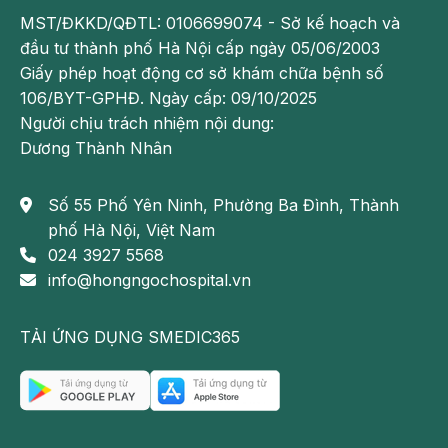
MST/ĐKKD/QĐTL: 0106699074 - Sở kế hoạch và
Các bệnh lý tuyến giáp thường không có biểu hiện rõ
đầu tư thành phố Hà Nội cấp ngày 05/06/2003
ràng ở giai đoạn đầu. Tuy nhiên, hãy quan sát các
Giấy phép hoạt động cơ sở khám chữa bệnh số
tình trạng của cơ thể và đến các cơ sở y tế để thăm
106/BYT-GPHĐ. Ngày cấp: 09/10/2025
khám nếu có các dấu hiệu sau:
Người chịu trách nhiệm nội dung:
Nổi hạch ở cổ
Dương Thành Nhân
Một trong những dấu hiệu đáng chú ý khi nghi ngờ
Số 55 Phố Yên Ninh, Phường Ba Đình, Thành
bệnh về tuyến giáp là sự xuất hiện của hạch ở vùng
phố Hà Nội, Việt Nam
cổ. Hạch có thể xuất hiện ở nhiều vị trí khác nhau
024 3927 5568
trên cổ, nhưng thường nằm ở vùng trước cổ, hai bên
info@hongngochospital.vn
hoặc chỉ một bên. Kích thước của hạch thường nhỏ,
nhưng nếu để lâu, hạch có thể tăng kích thước và
gây ra cảm giác đau hoặc khó chịu.
TẢI ỨNG DỤNG SMEDIC365
Rụng tóc và da khô
Tuyến giáp sản xuất hormone tăng trưởng và chịu
trách nhiệm cho sự phát triển của tóc, móng và da.