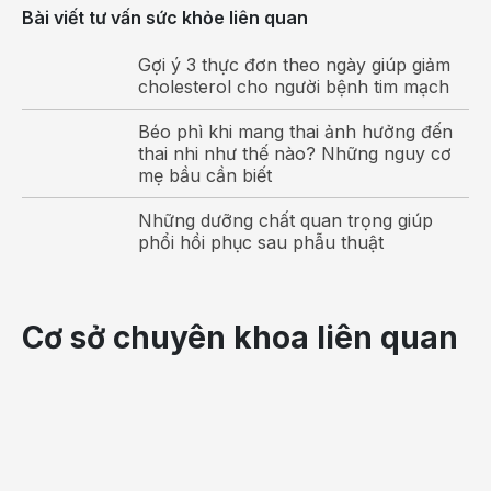
Bài viết tư vấn sức khỏe liên quan
Gợi ý 3 thực đơn theo ngày giúp giảm
cholesterol cho người bệnh tim mạch
Béo phì khi mang thai ảnh hưởng đến
thai nhi như thế nào? Những nguy cơ
Hình ảnh khối u bất thường tại tuyến giáp
mẹ bầu cần biết
Theo thống kê, chỉ có khoảng 5-10% bệnh nhân
Những dưỡng chất quan trọng giúp
phát hiện ra những khối u này ở giai đoạn sớm do
phổi hồi phục sau phẫu thuật
thực hiện khám sức khỏe định kỳ.
Siêu âm tuyến giáp được sử dụng để đánh giá kích
Cơ sở chuyên khoa liên quan
thước, hình dạng và cấu trúc của tuyến giáp, cũng
như để xác định các khối u và các bất thường khác.
Siêu âm tuyến giáp cũng có thể được sử dụng để
theo dõi điều trị và các thay đổi về kích thước và
hình dạng của tuyến giáp. Đây là một phương pháp
không xâm lấn, an toàn và hiệu quả để đánh giá sức