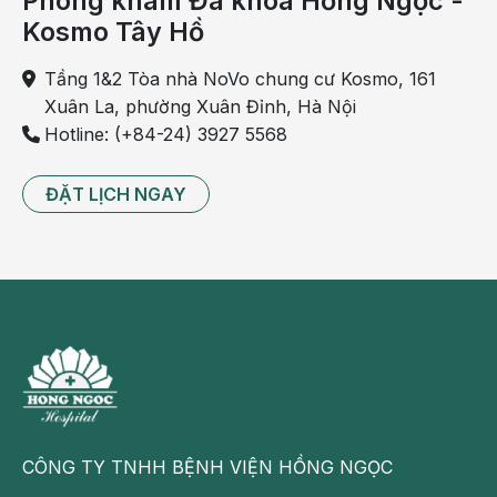
Phòng khám Đa khoa Hồng Ngọc -
trình an toàn để đảm bảo sự an toàn cho bệnh nhân
Kosmo Tây Hồ
và chất lượng hình ảnh được thu thập.
Tầng 1&2 Tòa nhà NoVo chung cư Kosmo, 161
Xuân La, phường Xuân Đỉnh, Hà Nội
Hotline: (+84-24) 3927 5568
ĐẶT LỊCH NGAY
BS Hà Lương Yên quan sát hình ảnh tuyến giáp của
bệnh nhân
Dấu hiệu cần thực hiện siêu âm tuyến
CÔNG TY TNHH BỆNH VIỆN HỒNG NGỌC
giáp