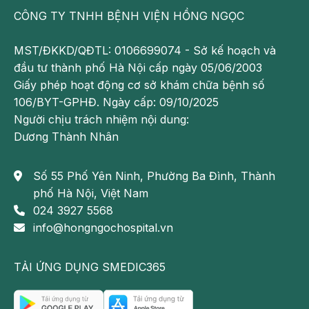
CÔNG TY TNHH BỆNH VIỆN HỒNG NGỌC
Cường giáp
MST/ĐKKD/QĐTL: 0106699074 - Sở kế hoạch và
Cường giáp
là hội chứng tiêu biểu của bệnh Basedow
đầu tư thành phố Hà Nội cấp ngày 05/06/2003
- căn bệnh hay gặp nhất của các bệnh nhân bị bướu
Giấy phép hoạt động cơ sở khám chữa bệnh số
cường chức năng tuyến giáp. Người bị hội chứng này
106/BYT-GPHĐ. Ngày cấp: 09/10/2025
sẽ có các biểu hiện như mạch nhanh, mắt lồi, run
Người chịu trách nhiệm nội dung:
chân tay, ăn nhiều uống nhiều nhưng người gầy gò
Dương Thành Nhân
và sụt cân, hồi hộp đánh trống ngực,...
Số 55 Phố Yên Ninh, Phường Ba Đình, Thành
phố Hà Nội, Việt Nam
024 3927 5568
info@hongngochospital.vn
TẢI ỨNG DỤNG SMEDIC365