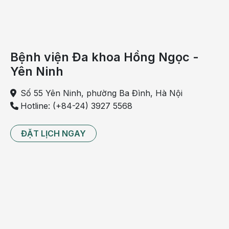
Protein niệu
Tiền sản giật thường ảnh hưởng đến chức năng thận.
Protein trong nước tiểu, còn được gọi là protein niệu, là
một dấu hiệu phổ biến của tình trạng này.
Bệnh viện Đa khoa Hồng Ngọc -
Thông thường, thận lọc chất thải từ máu và tạo ra nước
Yên Ninh
tiểu từ những chất thải này. Tuy nhiên, thận cố gắng giữ
lại các chất dinh dưỡng trong máu, chẳng hạn như
Số 55 Yên Ninh, phường Ba Đình, Hà Nội
protein, để phân phối lại cho cơ thể. Nếu bộ lọc của thận,
Hotline: (+84-24) 3927 5568
được gọi là cầu thận, bị hỏng, protein có thể rò rỉ qua
chúng và bài tiết vào nước tiểu.
ĐẶT LỊCH NGAY
Đối tượng nguy cơ bị sản giật
Nếu thai phụ đã hoặc đang bị tiền sản giật, bạn có thể có