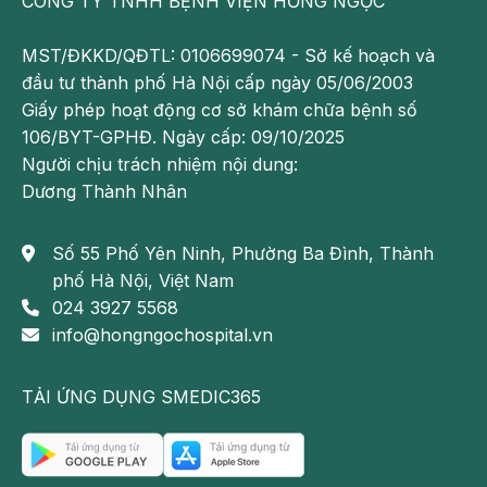
CÔNG TY TNHH BỆNH VIỆN HỒNG NGỌC
MST/ĐKKD/QĐTL: 0106699074 - Sở kế hoạch và
đầu tư thành phố Hà Nội cấp ngày 05/06/2003
Phụ nữ bị huyết áp cao sẽ có nguy cơ bị sản giật khi
Giấy phép hoạt động cơ sở khám chữa bệnh số
mang thai
106/BYT-GPHĐ. Ngày cấp: 09/10/2025
Người chịu trách nhiệm nội dung:
Có thể bạn quan tâm:
Dương Thành Nhân
Giới tính của thai nhi được hình thành như
Số 55 Phố Yên Ninh, Phường Ba Đình, Thành
thế nào?
phố Hà Nội, Việt Nam
Lợi ích của siêu âm Doppler thai nhi
024 3927 5568
Mẹ bầu tăng cân ít có ảnh hưởng đến thai
info@hongngochospital.vn
nhi không?
TẢI ỨNG DỤNG SMEDIC365
Làm thế nào để chẩn đoán sản giật?
Nếu thai phụ đã được chẩn đoán tiền sản giật hoặc có