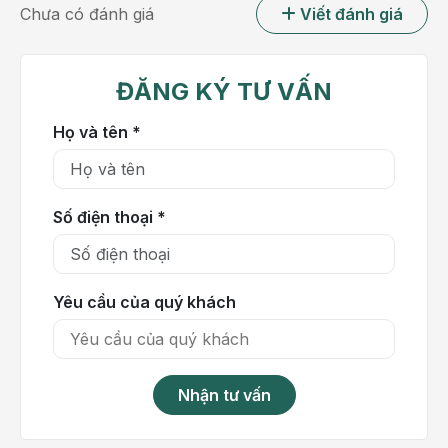
Chưa có đánh giá
Viết đánh giá
Các vấn đề về thị lực, bao gồm các giai đoạn mất thị
lực hoặc nhìn mờ
ĐĂNG KÝ TƯ VẤN
Khó đi tiểu
Họ và tên *
Đau bụng, đặc biệt là ở vùng bụng trên bên phải
Số điện thoại *
Yêu cầu của quý khách
Nhận tư vấn