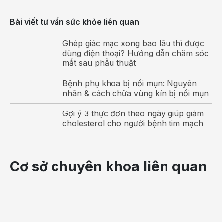
Thai phụ bị sản giật sẽ có các triệu chứng tương tự như
Bài viết tư vấn sức khỏe liên quan
tiền sản giật
Ghép giác mạc xong bao lâu thì được
Thai phụ bị sản giật có thể có các triệu chứng giống như
dùng điện thoại? Hướng dẫn chăm sóc
những biểu hiện đã nêu ở trên, hoặc thậm chí có thể
mắt sau phẫu thuật
không xuất hiện triệu chứng trước khi bắt đầu sản giật.
Sau đây là các triệu chứng phổ biến của sản giật:
Bệnh phụ khoa bị nổi mụn: Nguyên
nhân & cách chữa vùng kín bị nổi mụn
Co giật
Gợi ý 3 thực đơn theo ngày giúp giảm
Mất ý thức
cholesterol cho người bệnh tim mạch
Kích động
Đăng ký thai sản trọn gói để được khám thai và nhận
Cơ sở chuyên khoa liên quan
sự đồng hành cùng các bác sĩ - chuyên gia Sản
khoa hàng đầu qua form dưới đây:
Nguyên nhân nào gây ra sản giật?