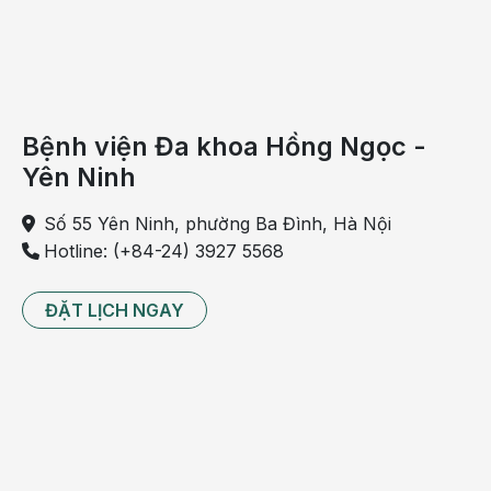
271
hoặc điền vào form dưới đây
Sự phát triển bộ phận sinh dục của thai
nhi
Bệnh viện Đa khoa Hồng Ngọc -
Yên Ninh
Số 55 Yên Ninh, phường Ba Đình, Hà Nội
Hotline: (+84-24) 3927 5568
ĐẶT LỊCH NGAY
Bé gái mang nhiễm sắc thể XX còn bé trai mang nhiễm
sắc thể XY