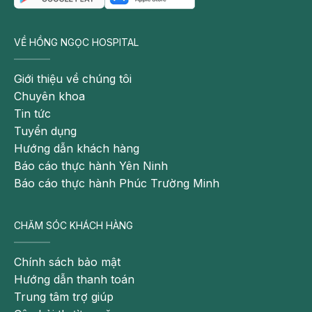
VỀ HỒNG NGỌC HOSPITAL
Giới thiệu về chúng tôi
Chuyên khoa
Tin tức
Tuyển dụng
Hướng dẫn khách hàng
Sự phát triển bộ phận sinh dục của thai nhi
Báo cáo thực hành Yên Ninh
Báo cáo thực hành Phúc Trường Minh
Có thể bạn quan tâm:
CHĂM SÓC KHÁCH HÀNG
Cách đoán giới tính thai nhi, dấu hiệu mang
thai bé trai, bé gái
Chính sách bảo mật
Sự phát triển của thai nhi theo từng tuần
Hướng dẫn thanh toán
Double test và Triple test: Xét nghiệm sàng
Trung tâm trợ giúp
lọc trước sinh cần thiết cho thai nhi