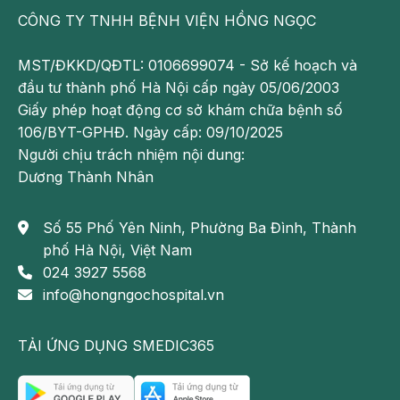
Đối với bé gái
CÔNG TY TNHH BỆNH VIỆN HỒNG NGỌC
Đối với giới tính nữ, bộ phận sinh dục khi phát triển sẽ
MST/ĐKKD/QĐTL: 0106699074 - Sở kế hoạch và
không có biến động nhiều theo thời gian:
đầu tư thành phố Hà Nội cấp ngày 05/06/2003
Giấy phép hoạt động cơ sở khám chữa bệnh số
Tuần 12: Tử cung và buồng trứng đã xuất hiện
106/BYT-GPHĐ. Ngày cấp: 09/10/2025
Tuần 14: chồi sinh dục giữa hai chân bé đã trở thành
Người chịu trách nhiệm nội dung:
âm vật và phần phình ra ở hai bên tạo thành môi âm
Dương Thành Nhân
hộ. Vùng sinh dục ngoài, được gọi là âm hộ, hiện đã
hoàn thành.
Số 55 Phố Yên Ninh, Phường Ba Đình, Thành
phố Hà Nội, Việt Nam
Tuần 22: buồng trứng đã hoàn toàn hình thành và di
024 3927 5568
chuyển từ bụng đến xương chậu. Lúc này buồng trứng
info@hongngochospital.vn
chứa khoảng 7 triệu quả trứng và sẽ giảm xuống còn 2
triệu trứng khi bé chào đời
TẢI ỨNG DỤNG SMEDIC365