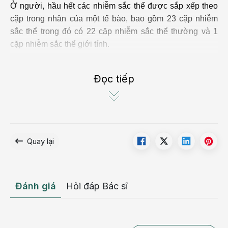
Ở người, hầu hết các nhiễm sắc thể được sắp xếp theo
cặp trong nhân của một tế bào, bao gồm 23 cặp nhiễm
sắc thể trong đó có 22 cặp nhiễm sắc thể thường và 1
cặp nhiễm sắc thể giới tính.
Các nhiễm sắc thể
giới tính
được gọi là X và Y, sự kết
Đọc tiếp
hợp của hai nhiễm sắc thể này sẽ quyết định giới tính
của một người.
Thông thường, nữ giới mang nhiễm sắc thể XX trong khi
nam giới mang nhiễm sắc thể XY. ư
Quay lại
Quá trình hình thành giới tính của thai nhi
như thế nào?
Đánh giá
Hỏi đáp Bác sĩ