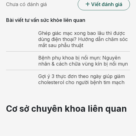
Chưa có đánh giá
Viết đánh giá
Bài viết tư vấn sức khỏe liên quan
Ghép giác mạc xong bao lâu thì được
Nhiễm sắc thể giới tính
dùng điện thoại? Hướng dẫn chăm sóc
mắt sau phẫu thuật
Giới tính của thai nhi được xác định bắt đầu từ thời điểm
khi tinh trùng thụ tinh với trứng.
Bệnh phụ khoa bị nổi mụn: Nguyên
nhân & cách chữa vùng kín bị nổi mụn
Không giống như các tế bào khác của cơ thể, các tế bào
trong trứng và tinh trùng - được gọi là giao tử hoặc tế bào
Gợi ý 3 thực đơn theo ngày giúp giảm
giới tính - chỉ có một nhiễm sắc thể. Các giao tử được tạo
cholesterol cho người bệnh tim mạch
ra bởi sự phân chia tế bào meiosis, dẫn đến các tế bào
được phân chia có một nửa số lượng nhiễm sắc thể là
cha mẹ hoặc tế bào tiền thân. Trong trường hợp của con
Cơ sở chuyên khoa liên quan
người, điều này có nghĩa là tế bào bố mẹ có hai nhiễm
sắc thể và giao tử có một.
Tất cả các giao tử trong trứng của mẹ đều có nhiễm sắc