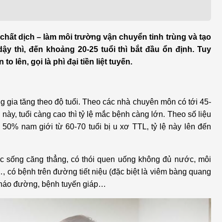
h học Ung bướu
Bệnh học Tim mạch
 bướu
Tim mạch
 chất dịch – làm môi trường vận chuyển tinh trùng và tạo
 - Tiết niệu
Ngoại khoa
dậy thì, đến khoảng 20-25 tuổi thì bắt đầu ổn định. Tuy
o lên, gọi là phì đại tiền liệt tuyến.
lý trị liệu - Phục hồi
Tâm lý và sức khỏe tâm
c năng
thần
 gia tăng theo độ tuổi. Theo các nhà chuyên môn có tới 45-
n thương chỉnh hình
Nam học
này, tuổi càng cao thì tỷ lệ mắc bệnh càng lớn. Theo số liệu
 50% nam giới từ 60-70 tuổi bị u xơ TTL, tỷ lệ này lên đến
c sống căng thẳng, có thói quen uống không đủ nước, môi
, có bệnh trên đường tiết niệu (đặc biệt là viêm bàng quang
ái tháo đường, bệnh tuyến giáp…