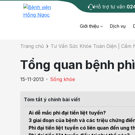
Hỗ trợ tư vấn
02
Chi tiết bài tư 
Giới thiệu
Dịch vụ
Trang chủ
Tư Vấn Sức Khỏe Toàn Diện | Cẩm
Bệnh học
Dươ
Bện
Tổng quan bệnh phì đ
Cơ xương khớp
Da li
Bện
15-11-2013
Sống khỏe
Giáo dục sức khỏe
Chẩ
Bện
- M
Tóm tắt ý chính bài viết
Tiêm chủng
Răng
Bệnh
Ai dễ mắc phì đại tiền liệt tuyến?
Tầm soát ung thư
Tai 
3 giai đoạn của bệnh và các triệu chứng điể
Bện
Phì đại tiền liệt tuyến có liên quan đến ung t
Điện quang can thiệp
Khá