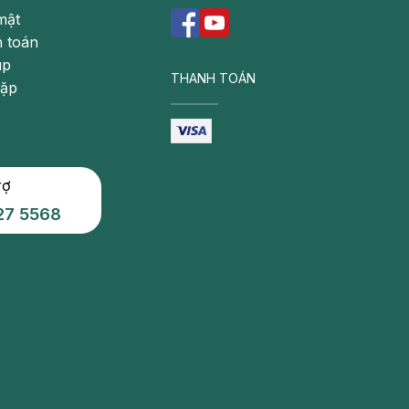
mật
 toán
úp
THANH TOÁN
gặp
rợ
27 5568