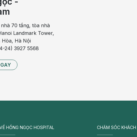
ọc -
ải lúc nào cũng theo trình tự xuất hiện, nó phụ thuộc vào các
am
ơ thể và cách
sinh hoạt
của từng người.
 nhà 70 tầng, tòa nhà
anoi Landmark Tower,
 Hòa, Hà Nội
84-24) 3927 5568
NGAY
VỀ HỒNG NGỌC HOSPITAL
CHĂM SÓC KHÁCH