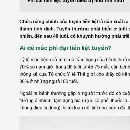
Phì đại tiền liệt tuyến điều trị như thế nào?
Bện
Thẩm mỹ
Ung
Chức năng chính của tuyến tiền liệt là sản xuất ra
Tiêu hóa - Gan - Mật
Thận
thành tinh dịch. Tuyến thường phát triển ở tuổi 
nhiên, đến sau 40 tuổi, có khuynh hướng phát triển t
Nội Tiết
Vật 
Ai dễ mắc phì đại tiền liệt tuyến?
chứ
Cấp cứu - Hồi sức tích
Tỷ lệ mắc bệnh và mức độ trầm trọng của bệnh thường
cực
Chấ
70% số nam giới trong độ tuổi từ 45-75 mắc căn bệnh 
thống kê của Tổ chức Y tế Thế giới cho thấy có trên
88% ở những người 80 tuổi.
Ngoài ra bệnh thường gặp ở người trước đó có cuộ
trường ô nhiễm, lạm dụng bia rượu, cà phê, thuốc lá…
không điều trị đúng), bị rối loạn nội tiết như bệnh đ