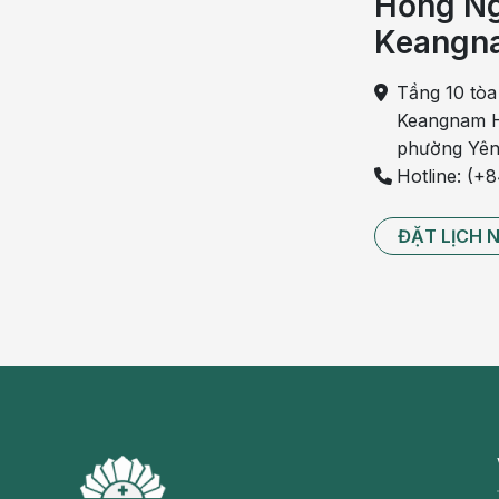
Hồng Ng
Tuy nhiên, sự tiến triển của 3 giai đoạn này không ph
Keangn
yếu tố: Sự tăng trưởng của tuyến, sự thích ứng của c
Tầng 10 tòa
Keangnam H
phường Yên
Hotline: (+
ĐẶT LỊCH 