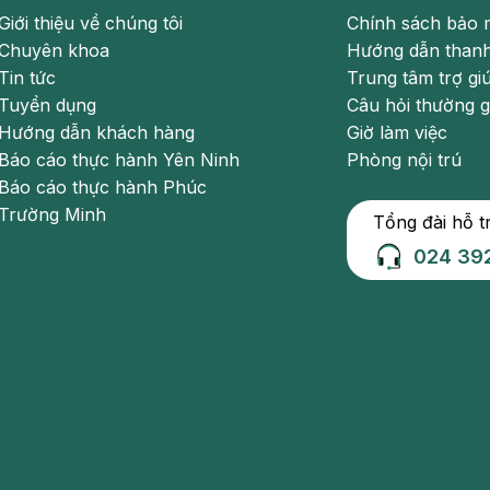
Giới thiệu về chúng tôi
Chính sách bảo 
Chuyên khoa
Hướng dẫn thanh
Tin tức
Trung tâm trợ gi
Tuyển dụng
Câu hỏi thường 
Hướng dẫn khách hàng
Giờ làm việc
Báo cáo thực hành Yên Ninh
Phòng nội trú
tiền liệt tuyến
Báo cáo thực hành Phúc
 ung thư?
Trường Minh
Tổng đài hỗ t
024 39
 20g. Khi nó phình to (
phì đại tiền liệt tuyến
) trên 20g có thể
c 70g trở lên có thể cần đến can thiệp của phẫu thuật.
hiều loại thuốc giúp cải thiện đáng kể tình trạng rối loạn đi
p can thiệp nhưng cần được phát hiện sớm và điều trị kịp
m trùng niệu tái đi tái lại, bí tiểu mạn tính, suy giảm chức
hông liên quan đến nhau, nhưng hai bệnh này có thể cùng xuất
 bệnh cần đến bác sĩ chuyên khoa được khám và điều trị kịp