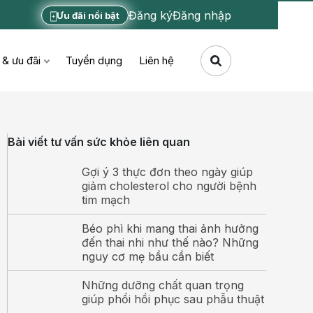
Đăng ký
Đăng nhập
Ưu đãi nổi bật
 & ưu đãi
Tuyển dụng
Liên hệ
Bài viết tư vấn sức khỏe liên quan
Gợi ý 3 thực đơn theo ngày giúp
giảm cholesterol cho người bệnh
tim mạch
Béo phì khi mang thai ảnh hưởng
đến thai nhi như thế nào? Những
nguy cơ mẹ bầu cần biết
Những dưỡng chất quan trọng
giúp phổi hồi phục sau phẫu thuật