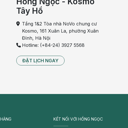
Hồng Ngọc - Kosmo
Tây Hồ
Tầng 1&2 Tòa nhà NoVo chung cư
Kosmo, 161 Xuân La, phường Xuân
Đỉnh, Hà Nội
Hotline: (+84-24) 3927 5568
ĐẶT LỊCH NGAY
 HÀNG
KẾT NỐI VỚI HỒNG NGỌC