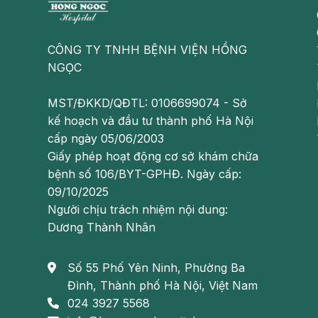
CÔNG TY TNHH BỆNH VIỆN HỒNG
NGỌC
MST/ĐKKD/QĐTL: 0106699074 - Sở
Phì đại 
kế hoạch và đầu tư thành phố Hà Nội
Phì đại tiền liệt tuyến có liên quan đến
cấp ngày 05/06/2003
Giấy phép hoạt động cơ sở khám chữa
Bình thường kích thước tuyến tiền liệt duy trì ổn định
bệnh số 106/BYT-GPHĐ. Ngày cấp:
chưa cần đến sự can thiệp bằng phẫu thuật. Kích thướ
09/10/2025
Người chịu trách nhiệm nội dung:
Phì đại tuyến tiền liệt không quá nguy hiểm, hiện có n
Dương Thành Nhân
tiểu của người bệnh, cũng như có nhiều phương phá
thời tránh những biến chứng như: Sỏi bàng quang, nhiễ
năng thận…và có thể suy thận.
Số 55 Phố Yên Ninh, Phường Ba
Đình, Thành phố Hà Nội, Việt Nam
Phì đại tuyến tiền liệt và ung thư tuyến tiền liệt k
024 3927 5568
hiện ở người cao tuổi. Khi thấy những dấu hiệu của