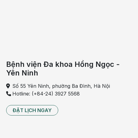
Bệnh viện Đa khoa Hồng Ngọc -
Bị hói, sau đó thường xuyên rụng tóc cả
Yên Ninh
đầu
Số 55 Yên Ninh, phường Ba Đình, Hà Nội
Cả phụ nữ lẫn nam giới đều có thể bị rụng tóc do
Hotline: (+84-24) 3927 5568
androgen. Nguyên nhân gây ra bệnh thường là sự thay
đổi hormone giới tính. Ở phụ nữ, một dẫn xuất của
ĐẶT LỊCH NGAY
testosterone thường là “thủ phạm” làm co rút và cuối cùng
giết chết nang tóc. “Kiểu rụng tóc này thường di truyền và
sẽ duy trì vĩnh viễn nếu không được điều trị bằng thuốc”,
Larry Shapiro, chuyên gia cấy ghép tóc ở Palm Beach,