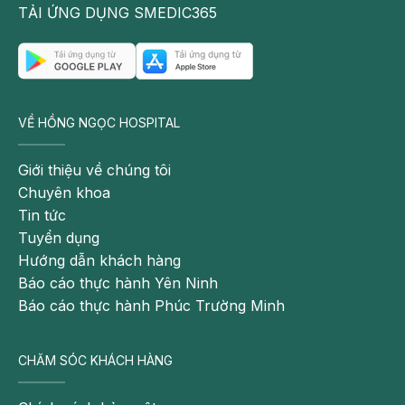
Bệnh tiểu đường cũng có thể gây ra kiểu rụng tóc này ở
TẢI ỨNG DỤNG SMEDIC365
một số người. Trong những ca bệnh nặng, bệnh nhân có
thể
rụng
hết tóc trên đầu hoặc thậm chí là rụng hết lông
trên người.
VỀ HỒNG NGỌC HOSPITAL
Giới thiệu về chúng tôi
Chuyên khoa
Tin tức
Tuyển dụng
Hướng dẫn khách hàng
Báo cáo thực hành Yên Ninh
Báo cáo thực hành Phúc Trường Minh
CHĂM SÓC KHÁCH HÀNG
Phản ứng miễn nhiễm của cơ thể làm ảnh hưởng tới các
nang tóc, khiến tóc rụng thành từng cụm nhỏ