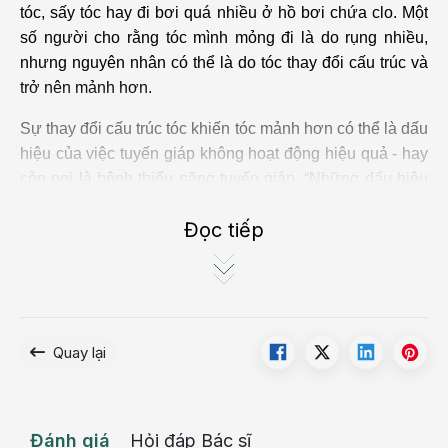
tóc, sấy tóc hay đi bơi quá nhiều ở hồ bơi chứa clo. Một
số người cho rằng tóc mình mỏng đi là do rụng nhiều,
nhưng nguyên nhân có thể là do tóc thay đổi cấu trúc và
trở nên mảnh hơn.
Sự thay đổi cấu trúc tóc khiến tóc mảnh hơn có thể là dấu
hiệu của việc tuyến giáp không hoạt động hiệu quả - hay
còn gọi là bệnh thiểu năng tuyến giáp. “Những dấu hiệu
khác của bệnh thiểu năng tuyến giáp gồm có mệt mỏi,
Đọc tiếp
tăng cân, nhịp tim chậm và hay bị lạnh”, Raphael Darvish
- bác sĩ da liễu ở Brentwood, California cho biết.
Quay lại
Đánh giá
Hỏi đáp Bác sĩ