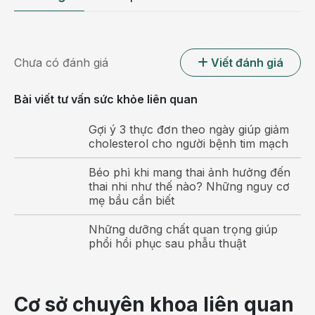
Chưa có đánh giá
Viết đánh giá
Da đầu có vảy hoặc những mảng cứng,
Bài viết tư vấn sức khỏe liên quan
thường bắt đầu ở đường chân tóc
Gợi ý 3 thực đơn theo ngày giúp giảm
Da đầu đóng một lớp vảy cứng dày có thể là dấu hiệu
cholesterol cho người bệnh tim mạch
của bệnh vảy nến. Bệnh vảy nến là bệnh thông thường
Béo phì khi mang thai ảnh hưởng đến
nhất trong số tất cả các bệnh tự miễn, xảy ra khi các tế
thai nhi như thế nào? Những nguy cơ
bào da phát triển quá nhanh chóng.
mẹ bầu cần biết
Nếu bị các bệnh tự miễn, bạn có nguy cơ cao mắc bệnh
Những dưỡng chất quan trọng giúp
vảy nến. Ngược lại, nếu phát hiện ra mình bị vảy nến,
phổi hồi phục sau phẫu thuật
bạn nên đề phòng việc mình mắc những bệnh khác. Có
tới 30% những người bị vảy nến mắc bệnh viêm khớp
vảy nến - một căn bệnh làm các khớp bị sưng tấy, gây
Cơ sở chuyên khoa liên quan
đau đớn.