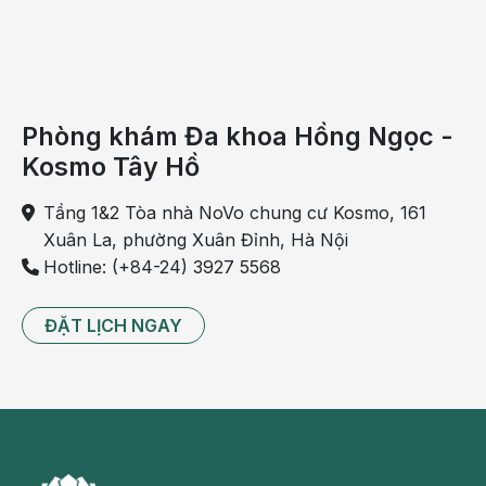
Phòng khám Đa khoa Hồng Ngọc -
Kosmo Tây Hồ
Tầng 1&2 Tòa nhà NoVo chung cư Kosmo, 161
Xuân La, phường Xuân Đỉnh, Hà Nội
Hotline: (+84-24) 3927 5568
Những vảy màu vàng trên tóc và vảy ngứa
trên da đầu
ĐẶT LỊCH NGAY
Đó là những dấu hiệu của bệnh viêm da tiết bã nhờn.
Đây là một bệnh viêm da đầu mãn tính, khiến da đầu có
những vảy ngứa, thường xảy ra ở vùng da dầu.
Căn bệnh này thường xảy ra cùng lúc với nhiễm nấm -
bệnh phát tác do sự tăng trưởng quá nhanh của nấm