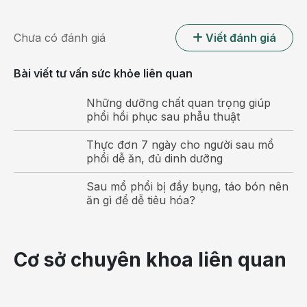
Chưa có đánh giá
Viết đánh giá
Bài viết tư vấn sức khỏe liên quan
Những dưỡng chất quan trọng giúp
phổi hồi phục sau phẫu thuật
Thực đơn 7 ngày cho người sau mổ
phổi dễ ăn, đủ dinh dưỡng
Sau mổ phổi bị đầy bụng, táo bón nên
ăn gì để dễ tiêu hóa?
Ăn rau và trái cây sẽ kiềm chế cơn thèm đường
Giảm thèm ngọt bằng cách nhai kỹ
Cơ sở chuyên khoa liên quan
Khi ngũ cốc nguyên hạt và các chất bột đường phức tạp
khác được chế biến đúng cách và bạn nhai tốt, chúng sẽ
tiết ra một vị ngọt tự nhiên làm dịu hệ thống thần kinh và