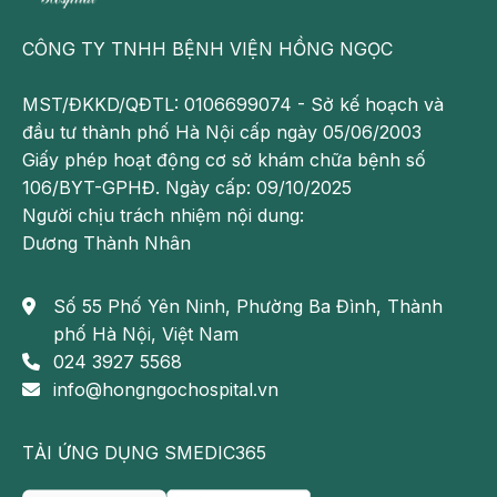
https://www.facebook.com/BenhvienHongNgoc/
CÔNG TY TNHH BỆNH VIỆN HỒNG NGỌC
MST/ĐKKD/QĐTL: 0106699074 - Sở kế hoạch và
đầu tư thành phố Hà Nội cấp ngày 05/06/2003
Giấy phép hoạt động cơ sở khám chữa bệnh số
106/BYT-GPHĐ. Ngày cấp: 09/10/2025
Người chịu trách nhiệm nội dung:
Dương Thành Nhân
Số 55 Phố Yên Ninh, Phường Ba Đình, Thành
phố Hà Nội, Việt Nam
024 3927 5568
info@hongngochospital.vn
TẢI ỨNG DỤNG SMEDIC365