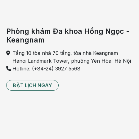
Phòng khám Đa khoa Hồng Ngọc -
Keangnam
Tầng 10 tòa nhà 70 tầng, tòa nhà Keangnam
Hanoi Landmark Tower, phường Yên Hòa, Hà Nội
Hotline: (+84-24) 3927 5568
ĐẶT LỊCH NGAY
Uống nhiều nước giúp giảm ngọt hiệu quả hơn
Tập thể dục hoặc hít thở sâu giúp giảm
thèm ngọt
Cảm giác thèm ăn cũng có thể do trạng thái thừa axit
trong cơ thể gây ra.
Tập thể dục
và hít thở sâu, thay đổi