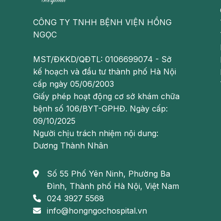
CÔNG TY TNHH BỆNH VIỆN HỒNG
NGỌC
MST/ĐKKD/QĐTL: 0106699074 - Sở
Rửa sạch chân bằng nước ấm (hoặc ngâm chân vào 
kế hoạch và đầu tư thành phố Hà Nội
chải tơ thật mềm để đánh sạch các kẽ ngón chân, s
cấp ngày 05/06/2003
chân khô ráo.
Giấy phép hoạt động cơ sở khám chữa
bệnh số 106/BYT-GPHĐ. Ngày cấp:
Khử mùi hôi nách
09/10/2025
Tuyến mồ hôi nhầy có ở nách, vùng sinh dục, bắt đầu p
Người chịu trách nhiệm nội dung:
đẻ và giảm hoạt động khi nhiều tuổi. Mồ hôi nh
Dương Thành Nhân
glycogen, cholesterol, các hợp chất amoniac, acid
khuẩn, nấm tạo nên một tổ hợp mùi ở nách rất khó ng
Số 55 Phố Yên Ninh, Phường Ba
Đình, Thành phố Hà Nội, Việt Nam
024 3927 5568
info@hongngochospital.vn