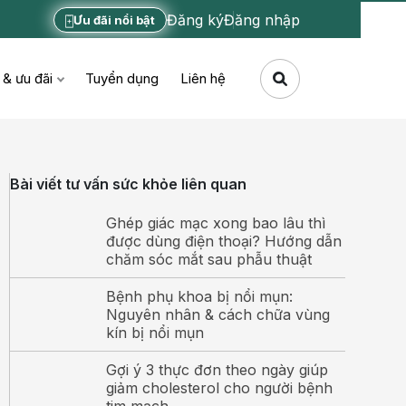
Đăng ký
Đăng nhập
Ưu đãi nổi bật
 & ưu đãi
Tuyển dụng
Liên hệ
Bài viết tư vấn sức khỏe liên quan
Ghép giác mạc xong bao lâu thì
được dùng điện thoại? Hướng dẫn
chăm sóc mắt sau phẫu thuật
Bệnh phụ khoa bị nổi mụn:
Nguyên nhân & cách chữa vùng
kín bị nổi mụn
Gợi ý 3 thực đơn theo ngày giúp
giảm cholesterol cho người bệnh