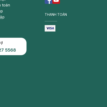
 toán
úp
THANH TOÁN
gặp
rợ
27 5568