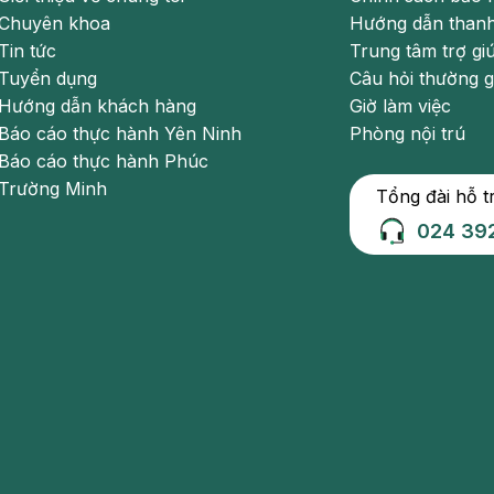
Chuyên khoa
Hướng dẫn thanh
Tin tức
Trung tâm trợ gi
Tuyển dụng
Câu hỏi thường 
Hướng dẫn khách hàng
Giờ làm việc
Báo cáo thực hành Yên Ninh
Phòng nội trú
nước pha muối hay pha giấm cũng có hiệu quả). Dùng bàn
Báo cáo thực hành Phúc
au đó lau khô chân bằng khăn sạch, thoa phấn rôm để giữ
Trường Minh
Tổng đài hỗ t
024 39
hát triển từ tuổi dậy thì, hoạt động mạnh trong độ tuổi sinh
ầy ngoài thành phần giống như mồ hôi nước còn có thêm
 béo... Sự phân hủy tổ chức đã bị ngấm mồ hôi bởi các vi
ửi.