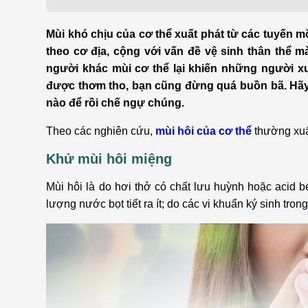
Bện
Thẩm mỹ
Ung
Mùi khó chịu của cơ thể xuất phát từ các tuyến mồ
theo cơ địa, cộng với vấn đề vệ sinh thân thể m
Tiêu hóa - Gan - Mật
Thận
người khác mùi cơ thể lại khiến những người 
được thơm tho, bạn cũng đừng quá buồn bã. Hãy 
Nội Tiết
Vật 
nào để rồi chế ngự chúng.
chứ
Cấp cứu - Hồi sức tích
Theo các nghiên cứu,
mùi hôi của cơ thể
thường xuất
cực
Chấ
Khử mùi hôi miệng
Mùi hôi là do hơi thở có chất lưu huỳnh hoặc acid 
lượng nước bọt tiết ra ít; do các vi khuẩn ký sinh tro