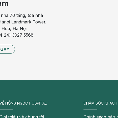
am
 nhà 70 tầng, tòa nhà
anoi Landmark Tower,
 Hòa, Hà Nội
84-24) 3927 5568
NGAY
VỀ HỒNG NGỌC HOSPITAL
CHĂM SÓC KHÁCH
Giới thiệu về chúng tôi
Chính sách bảo 