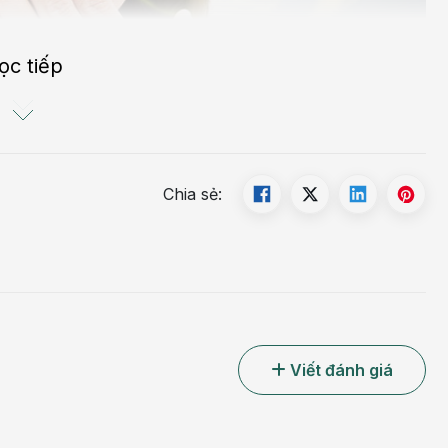
ọc tiếp
Chia sẻ:
Viết đánh giá
ăng, viêm miệng, lưỡi, lợi nướu răng, viêm amidan, nghẹt