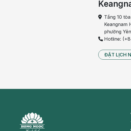
Keangn
Tầng 10 tòa
Keangnam H
phường Yên
Hotline: (+
ĐẶT LỊCH 