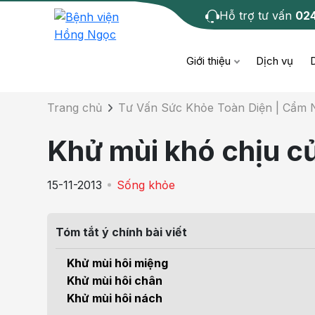
Hỗ trợ tư vấn
02
Chi tiết bài tư 
Giới thiệu
Dịch vụ
Trang chủ
Tư Vấn Sức Khỏe Toàn Diện | Cẩm
Bệnh học
Dươ
Bện
Khử mùi khó chịu củ
Cơ xương khớp
Da li
Bện
15-11-2013
Sống khỏe
Giáo dục sức khỏe
Chẩ
Bện
- M
Tóm tắt ý chính bài viết
Tiêm chủng
Răng
Bệnh
Khử mùi hôi miệng
Tầm soát ung thư
Tai 
Khử mùi hôi chân
Bện
Khử mùi hôi nách
Điện quang can thiệp
Khá