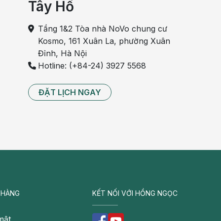
Tây Hồ
Tầng 1&2 Tòa nhà NoVo chung cư
Kosmo, 161 Xuân La, phường Xuân
Đỉnh, Hà Nội
Hotline: (+84-24) 3927 5568
ĐẶT LỊCH NGAY
 HÀNG
KẾT NỐI VỚI HỒNG NGỌC
mật