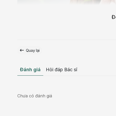
Đ
Quay lại
Đánh giá
Hỏi đáp Bác sĩ
Chưa có đánh giá
Một nửa những người bị hôi miệng là do bệnh nướu r