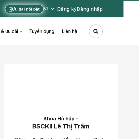
Đăng ký
Đăng nhập
VI
Ưu đãi nổi bật
 & ưu đãi
Tuyển dụng
Liên hệ
Khoa Hô hấp -
BSCKII Lê Thị Trâm