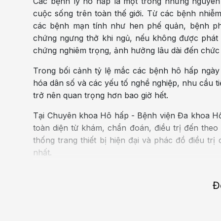
Các bệnh lý hô hấp là một trong những nguyên
cuộc sống trên toàn thế giới. Từ các bệnh nhi
các bệnh mạn tính như hen phế quản, bệnh ph
chứng ngưng thở khi ngủ, nếu không được phát hi
chứng nghiêm trọng, ảnh hưởng lâu dài đến chức
Trong bối cảnh tỷ lệ mắc các bệnh hô hấp ngày c
hóa dân số và các yếu tố nghề nghiệp, nhu cầu ti
trở nên quan trọng hơn bao giờ hết.
Tại Chuyên khoa Hô hấp - Bệnh viện Đa khoa H
toàn diện từ khám, chẩn đoán, điều trị đến theo 
thống trang thiết bị hiện đại và phác đồ điều t
nhất.
Không chỉ là địa chỉ tin cậy của người dân tr
Đ
nhiều chuyên gia, doanh nhân, người nước ngoài
hệ thống dịch vụ quốc tế chuyên biệt, quy trình
tiêu chuẩn quốc tế.