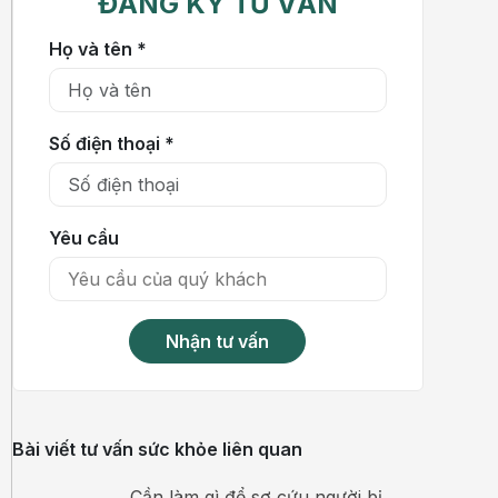
ĐĂNG KÝ TƯ VẤN
Họ và tên *
Số điện thoại *
Yêu cầu
Nhận tư vấn
Bài viết tư vấn sức khỏe liên quan
Cần làm gì để sơ cứu người bị