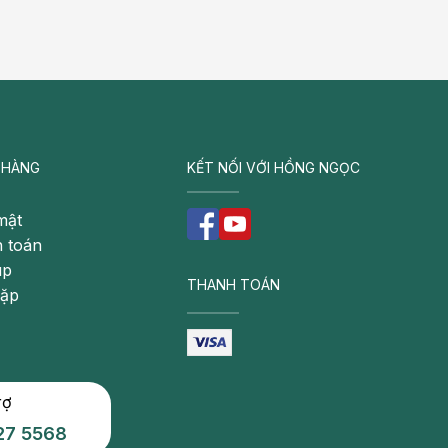
 HÀNG
KẾT NỐI VỚI HỒNG NGỌC
mật
 toán
úp
THANH TOÁN
gặp
rợ
27 5568