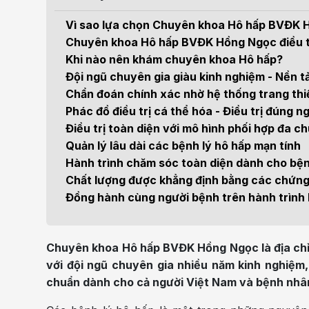
Điện quang can thiệp
Khá
Bện
Vì sao lựa chọn Chuyên khoa Hô hấp BVĐK 
Thẩm mỹ
Ung
Chuyên khoa Hô hấp BVĐK Hồng Ngọc điều t
Khi nào nên khám chuyên khoa Hô hấp?
Tiêu hóa - Gan - Mật
Thận
Đội ngũ chuyên gia giàu kinh nghiệm - Nền tả
Chẩn đoán chính xác nhờ hệ thống trang thiết
Nội Tiết
Vật 
Phác đồ điều trị cá thể hóa - Điều trị đúng 
chứ
Điều trị toàn diện với mô hình phối hợp đa 
Cấp cứu - Hồi sức tích
Quản lý lâu dài các bệnh lý hô hấp mạn tính
cực
Chấ
Hành trình chăm sóc toàn diện dành cho bệ
Chất lượng được khẳng định bằng các chứng
Đồng hành cùng người bệnh trên hành trình
Chuyên khoa Hô hấp BVĐK Hồng Ngọc là địa chỉ đ
với đội ngũ chuyên gia nhiều năm kinh nghiệm,
chuẩn dành cho cả người Việt Nam và bệnh nhâ