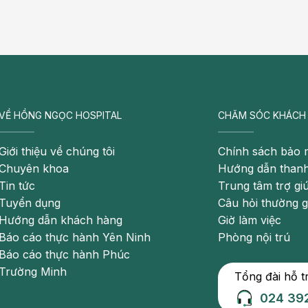
 giúp bác sĩ lựa chọn phương pháp điều trị phù hợp,
VỀ HỒNG NGỌC HOSPITAL
CHĂM SÓC KHÁCH
i phát.
Giới thiệu về chúng tôi
Chính sách bảo 
u năm và cần được theo dõi định kỳ để kiểm soát triệu
Chuyên khoa
Hướng dẫn thanh
 năng phổi.
Tin tức
Trung tâm trợ gi
Tuyển dụng
Câu hỏi thường 
Hướng dẫn khách hàng
Giờ làm việc
Báo cáo thực hành Yên Ninh
Phòng nội trú
Báo cáo thực hành Phúc
Trường Minh
Tổng đài hỗ t
024 39