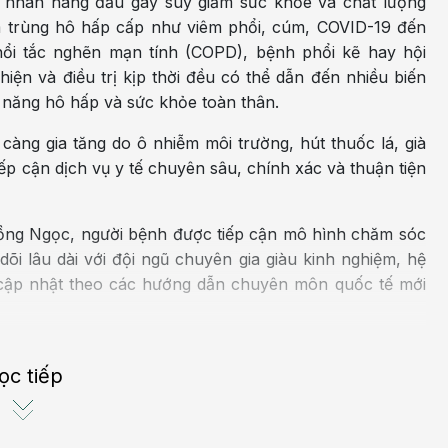
 nhân hàng đầu gây suy giảm sức khỏe và chất lượng
ễm trùng hô hấp cấp như viêm phổi, cúm, COVID-19 đến
ổi tắc nghẽn mạn tính (COPD), bệnh phổi kẽ hay hội
ện và điều trị kịp thời đều có thể dẫn đến nhiều biến
 năng hô hấp và sức khỏe toàn thân.
àng gia tăng do ô nhiễm môi trường, hút thuốc lá, già
ếp cận dịch vụ y tế chuyên sâu, chính xác và thuận tiện
ồng Ngọc, người bệnh được tiếp cận mô hình chăm sóc
dõi lâu dài với đội ngũ chuyên gia giàu kinh nghiệm, hệ
rị cập nhật theo các hướng dẫn chuyên môn quốc tế mới
ong nước, Chuyên khoa Hô hấp BVĐK Hồng Ngọc còn được
ọc tiếp
 đang sinh sống và làm việc tại Việt Nam lựa chọn nhờ
 khám chữa bệnh thuận tiện và chất lượng chăm sóc đạt