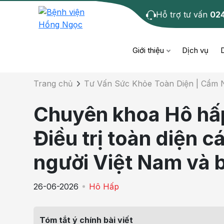
Hỗ trợ tư vấn
02
Chi tiết bài tư 
Giới thiệu
Dịch vụ
Trang chủ
Tư Vấn Sức Khỏe Toàn Diện | Cẩm
Bệnh học
Dươ
Bện
Chuyên khoa Hô hấ
Cơ xương khớp
Da li
Bện
Điều trị toàn diện c
Giáo dục sức khỏe
Chẩ
Bện
người Việt Nam và 
- M
Tiêm chủng
Răng
26-06-2026
Hô Hấp
Bệnh
Tầm soát ung thư
Tai 
Bện
Tóm tắt ý chính bài viết