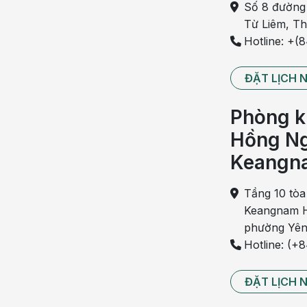
quy trình khám tối ưu, không gian điều trị hiện 
Số 8 đường
tế.
Từ Liêm, T
Hotline: +(
Chuyên khoa Hô hấp BVĐK Hồng Ngọc đ
ĐẶT LỊCH 
Chuyên khoa tiếp nhận khám, chẩn đoán và điều
tính, bao gồm cả những trường hợp cần thực hiện 
Phòng k
Các bệnh lý hô hấp cấp tính
Hồng Ng
Nhóm bệnh cấp tính thường có diễn tiến nhanh 
Keangn
biệt ở trẻ nhỏ, người cao tuổi hoặc người có bệnh
Nhiều bệnh lý hô hấp được điều trị tại Chuyên
Tầng 10 tòa
Keangnam H
Chuyên khoa tiếp nhận điều trị:
phường Yên
Viêm đường hô hấp trên
Hotline: (+
Viêm phế quản cấp
ĐẶT LỊCH 
Viêm phổi
Cúm