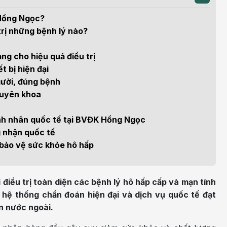
m sức khỏe
Khoa nhi
h học Ung bướu
Bệnh học Tim mạch
Hồng Ngọc?
 bướu
Tim mạch
rị những bệnh lý nào?
 - Tiết niệu
Ngoại khoa
ng cho hiệu quả điều trị
 bị hiện đại
lý trị liệu - Phục hồi
Tâm lý và sức khỏe tâm
người, đúng bệnh
c năng
thần
chuyên khoa
n thương chỉnh hình
Nam học
nh nhân quốc tế tại BVĐK Hồng Ngọc
 nhận quốc tế
 bảo vệ sức khỏe hô hấp
iều trị toàn diện các bệnh lý hô hấp cấp và mạn tính
 hệ thống chẩn đoán hiện đại và dịch vụ quốc tế đạt
n nước ngoài.