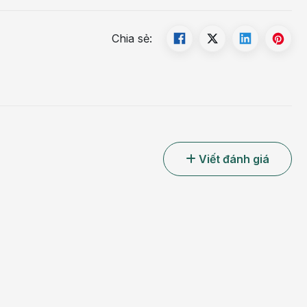
BVĐK Hồng Ngọc?
Chia sẻ:
 phụ thuộc vào thuốc mà còn đòi hỏi sự phối hợp giữa
nh xác và kế hoạch theo dõi lâu dài. Đây cũng chính là
ấp BVĐK Hồng Ngọc.
ăm kinh nghiệm, từng công tác tại các bệnh viện tuyến
ng ương, Bệnh viện E…, trực tiếp khám và điều trị các
Viết đánh giá