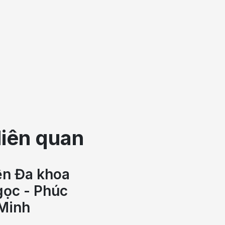
n bệnh.
ại
phế quản, đo chức năng hô hấp, đa ký hô hấp cùng các
g, đánh giá chính xác mức độ bệnh và theo dõi hiệu quả
n thương và bệnh nền khác nhau. Vì vậy, bác sĩ sẽ xây
ăm khám, cận lâm sàng và đáp ứng điều trị nhằm tối ưu
liên quan
hối hợp cùng các chuyên khoa Tim mạch, Dị ứng - Miễn
kế hoạch điều trị toàn diện, giúp người bệnh được chăm
ện Đa khoa
ọc - Phúc
Minh
ọc còn mang đến trải nghiệm chăm sóc toàn diện với