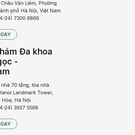
đại cùng hệ thống hỗ trợ dành riêng cho bệnh nhân quốc
 Châu Văn Liêm, Phường
hành phố Hà Nội, Việt Nam
84-24) 7300 8866
iều trị những bệnh lý nào?
NGAY
 trị hầu hết các bệnh lý hô hấp từ cấp tính đến mạn
kỹ thuật chuyên sâu hoặc theo dõi lâu dài.
hám Đa khoa
ọc -
và cần được điều trị sớm để hạn chế biến chứng, đặc
am
 nền.
 khoa Hô hấp BVĐK Hồng Ngọc
 nhà 70 tầng, tòa nhà
anoi Landmark Tower,
 Hòa, Hà Nội
84-24) 3927 5568
NGAY